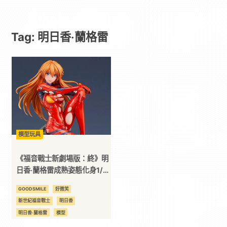
Paradaily
Tag: 明日香‧蘭格雷
-
遊
戲
｜
模型玩具
動
《福音戰士新劇場版：終》明
日香‧蘭格雷成熟姿態化身1/7
比例模型
漫
GOODSMILE
好微笑
新世紀福音戰士
明日香
二
明日香‧蘭格雷
模型