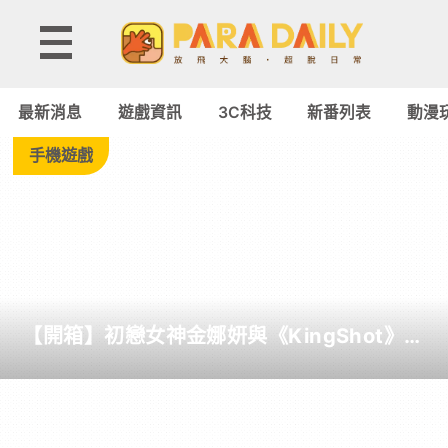
Tag:
明
最新消息
遊戲資訊
3C科技
新番列表
動漫
日
手機遊戲
香‧
蘭
格
【開箱】初戀女神金娜妍與《KingShot》再
雷
度合作！攜手焦糖楓、柒息地推出「國王燒
烤節」活動
-