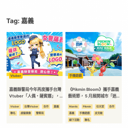
｜
Tag: 嘉義
動
漫
二
次
Vtuber
手機遊戲
元
嘉義縣警局今年再度攜手台灣
《Pikmin Bloom》攜手嘉義
Vtuber「人偶・薩賓娜」，
藝術節， 5 月展開城市「迷你
化身虛擬女警宣導青少年法律
散步」，一同來嘉義種花打
｜
Vtuber
台灣Vtuber
合作
嘉義
Niantic
Pikmin
任天堂
合作
常識
菇！
聯名
虛擬偶像
警察局
嘉義
手機遊戲
皮克敏
3C
線下活動
聯名