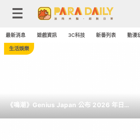
Tag:
嘉
最新消息
遊戲資訊
3C科技
新番列表
動漫
義
生活娛樂
-
Paradaily
-
《鳴潮》Genius Japan 公布 2026 年日本
遊
截至目前為止人氣歌單《遠航星的告別》
&《自無垠處歸航之星》入榜
戲