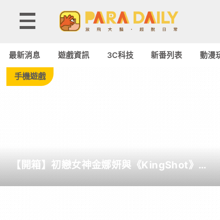
Tag:
北
最新消息
遊戲資訊
3C科技
新番列表
動漫
斗
手機遊戲
神
拳
-
【開箱】初戀女神金娜妍與《KingShot》再
Paradaily
度合作！攜手焦糖楓、柒息地推出「國王燒
烤節」活動
-