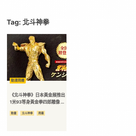
遊
Tag: 北斗神拳
戲
｜
動
漫
動漫周邊
二
《北斗神拳》日本黃金展推出
1米93等身黃金拳四郎雕像 天
啊 是黃金拳鬥士！？
次
動畫
北斗神拳
周邊
元