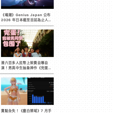
《鳴潮》Genius Japan 公布
2026 年日本截至目前為止人氣
歌單《遠航星的告別》&《自無
垠處歸航之星》入榜
湊六百多人民幣上架費自導自
演！男高中生抽象神作《完蛋！
我被男同學包圍了》突然爆紅
賣點全失！《塵白禁域》7 月手