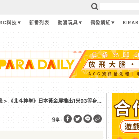
3C科技
新番列表
動漫玩具
偶像網紅
KIRA
邊
> 《北斗神拳》日本黃金展推出1米93等身黃
 是黃金拳鬥士！？
分享 :