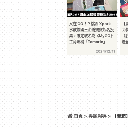
又在 GO！？桃園 Xpark
【開
水族館國王企鵝寶寶起名投
北
票，確定取名為《MyGO》
《
主角暱稱「Tomorin」
邊登
2024/12/11
首頁 >
專題報導
> 【開
讀者到場搶購限定