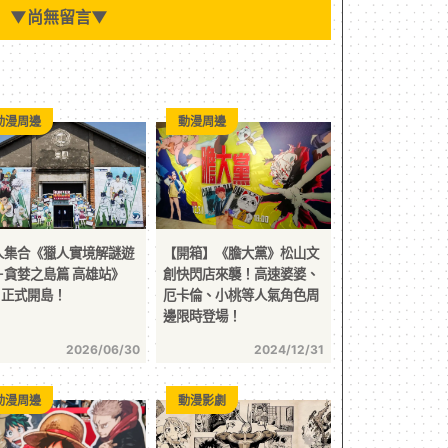
▼
尚無留言
▼
動漫周邊
動漫周邊
人集合《獵人實境解謎遊
【開箱】《膽大黨》松山文
－貪婪之島篇 高雄站》
創快閃店來襲！高速婆婆、
1 正式開島！
厄卡倫、小桃等人氣角色周
邊限時登場！
2026/06/30
2024/12/31
動漫周邊
動漫影劇