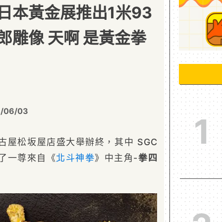
日本黃金展推出1米93
郎雕像 天啊 是黃金拳
/06/03
1
古屋松坂屋店盛大舉辦終，其中 SGC
了一尊來自《
北斗神拳
》中主角-
拳四