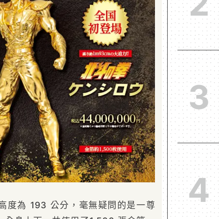
2
3
4
度為 193 公分，毫無疑問的是一尊