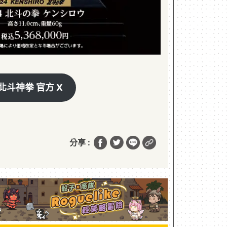
北斗神拳 官方 X
分享 :