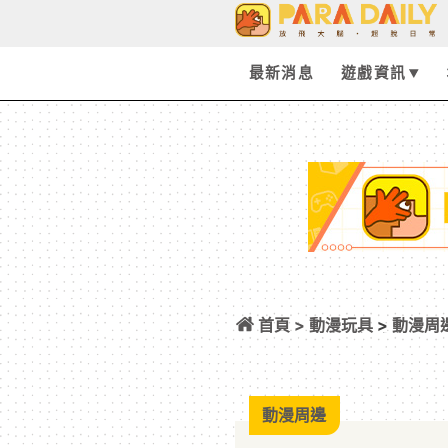
最新消息
遊戲資訊
首頁 >
動漫玩具
>
動漫周
金拳四郎雕像 天啊
動漫周邊