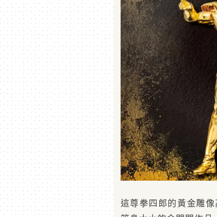
這尊拳四郎的黃金雕像高