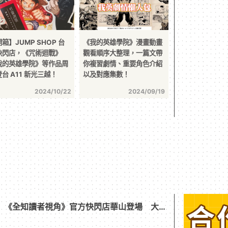
箱】JUMP SHOP 台
《我的英雄學院》漫畫動畫
快閃店，《咒術迴戰》
觀看順序大整理，一篇文帶
我的英雄學院》等作品周
你複習劇情、重要角色介紹
台 A11 新光三越！
以及對應集數！
2024/10/22
2024/09/19
箱】《全知讀者視角》官方快閃店華山登場 大批
商品