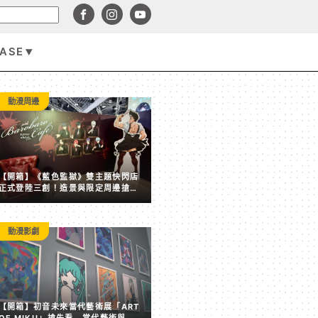
BASE
遊戲資訊
動漫周邊
【開箱】《藍色監獄》雙主題快閃店
正式登陸三創！造景與限定周邊搶先
看
動漫影劇
賣點全失！《塵白禁域》7 月手機營收跌破 5,000 美元 
【開箱】初音未來當代藝術展「ART
後玩家大量流失
OF MIKU」搶先看 當代藝術與虛