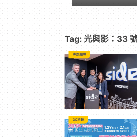
隊
-
Tag: 光與影：33
Paradaily
專題報導
-
遊
戲
｜
3C科技
動