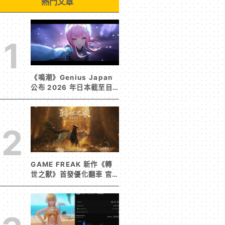
熱門文章
1
《鳴潮》Genius Japan
公布 2026 年日本截至目
前為止人氣歌單《遠航星的
告別》&《自無垠處歸航之
星》入榜
2
GAME FREAK 新作《轉
世之獸》首發優化翻車 官
方急發聲明承諾提供大量更
新彌補