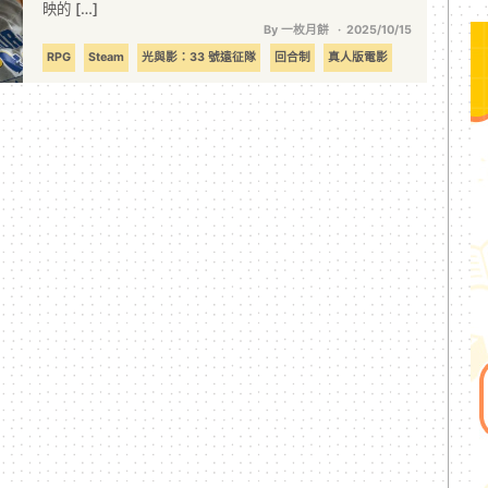
映的 […]
By 一枚月餅
2025/10/15
RPG
Steam
光與影：33 號遠征隊
回合制
真人版電影