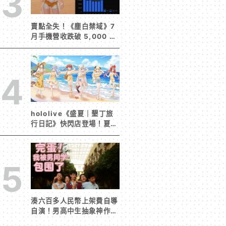
3
賣點全失！《塵白禁域》7
月手機營收跌破 5,000 美
元 停服整改後玩家大量流
失
4
hololive《盛夏｜墾丁旅
行日記》快閃店登場！夏日
風情限定周邊首度公開
5
湊六百多人民幣上架費自導
自演！男高中生抽象神作
《完蛋！我被男同學包圍