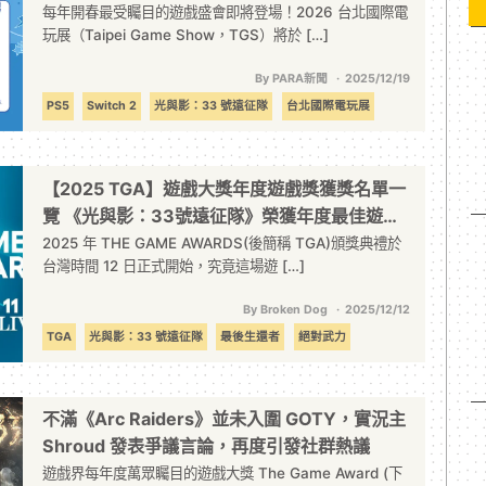
STAR 遊戲之星」就差你一票 周邊好禮等幸運
每年開春最受矚目的遊戲盛會即將登場！2026 台北國際電
玩展（Taipei Game Show，TGS）將於 […]
兒帶回家！
By PARA新聞
2025/12/19
PS5
Switch 2
光與影：33 號遠征隊
台北國際電玩展
早鳥優惠
明日方舟
明日方舟：終末地
獨立遊戲
超級機器人大戰
預購
鳴潮
【2025 TGA】遊戲大獎年度遊戲獎獲獎名單一
覽 《光與影：33號遠征隊》榮獲年度最佳遊戲
與多座獎項
2025 年 THE GAME AWARDS(後簡稱 TGA)頒獎典禮於
台灣時間 12 日正式開始，究竟這場遊 […]
By Broken Dog
2025/12/12
TGA
光與影：33 號遠征隊
最後生還者
絕對武力
英雄聯盟
賽馬娘Pretty Derby
電競
不滿《Arc Raiders》並未入圍 GOTY，實況主
Shroud 發表爭議言論，再度引發社群熱議
遊戲界每年度萬眾矚目的遊戲大獎 The Game Award (下