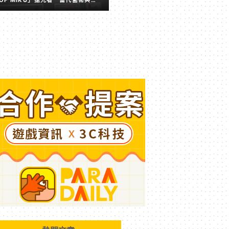
擬歌姬激盪出的全新火花