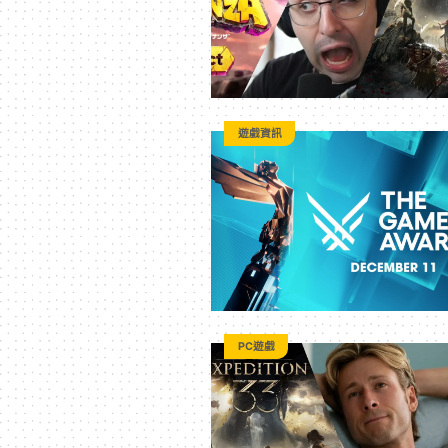
全
方
遊戲資訊
位
資
訊
平
PC遊戲
台