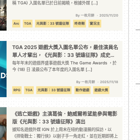
稱 TGA) 入圍名單已於日前揭曉，根據外媒 […]
By 一枚月餅
2025/11/20
Arc
TGA
光與影：33 號遠征隊
咚奇剛
實況主
射擊遊戲
遊戲大獎
TGA 2025 遊戲大獎入圍名單公布，最佳演員名
單人才輩出，《光與影：33 號遠征隊》成史上
最多項入圍！
每年年末的遊戲界盛事遊戲大獎 The Game Awards ，於
今 (18) 日 凌晨公布了本年度的入圍名單 […]
By 一枚月餅
2025/11/18
RPG
TGA
光與影：33 號遠征隊
動作遊戲
遊戲大獎
《逃亡遊戲》主演葛倫．鮑威爾希望能參與電影
版《光與影：33 號遠征隊》演出
據知名遊戲外媒 IGN 於上周末在紐約動漫展的採訪，以
《捍衛戰士：獨行俠》以劊子手一角走紅，並在近期即將上