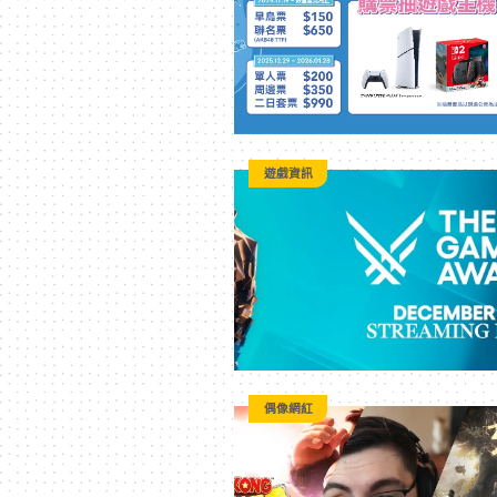
漫
二
次
遊戲資訊
元
｜
3C
偶像網紅
科
技