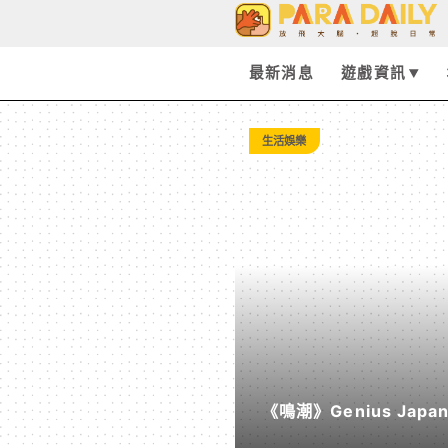
Tag:
光
最新消息
遊戲資訊
與
生活娛樂
影：
33
號
遠
《鳴潮》Genius Ja
征
《遠航星的告別》&《自