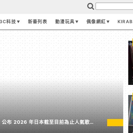
3C科技
新番列表
動漫玩具
偶像網紅
KIRA
pan 公布 2026 年日本截至目前為止人氣歌單
無垠處歸航之星》入榜