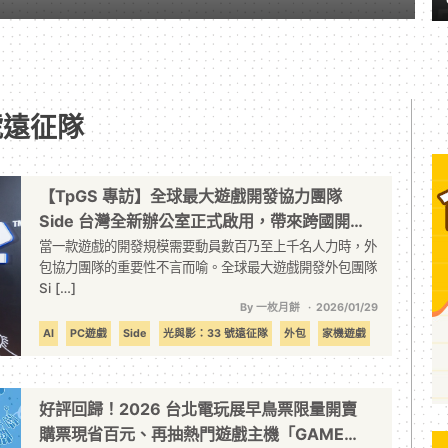
 號遠征隊
【TpGS 專訪】全球最大遊戲開發協力團隊
Side 台灣全新辦公室正式啟用，帶來跨國開發
新機遇
當一款遊戲的開發規模需要動員數百乃至上千名人力時，外
包協力團隊的重要性不言而喻。全球最大遊戲開發外包團隊
Si […]
By 一枚月餅
2026/01/29
AI
PC遊戲
Side
光與影：33 號遠征隊
外包
家機遊戲
手機遊戲
遊戲開發
好評回歸！2026 台北電玩展早鳥票限量開賣
購票現省百元、再抽熱門遊戲主機「GAME