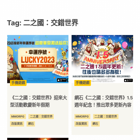
-
Tag: 二之國：交錯世界
Paradaily
-
遊
戲
手機遊戲
手機遊戲
｜
《二之國：交錯世界》迎來大
網石《二之國：交錯世界》1.5
型活動歡慶新年假期
週年紀念！推出眾多更新內容
動
MMORPG
二之國：交錯世界
MMORPG
二之國：交錯世界
改版資訊
網石
改版資訊
網石
漫