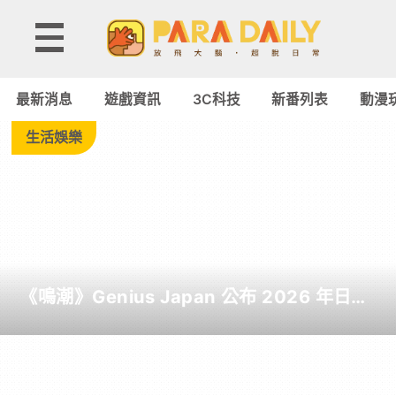
Tag:
二
最新消息
遊戲資訊
3C科技
新番列表
動漫
之
生活娛樂
國：
交
錯
《鳴潮》Genius Japan 公布 2026 年日本
世
截至目前為止人氣歌單《遠航星的告別》
&《自無垠處歸航之星》入榜
界