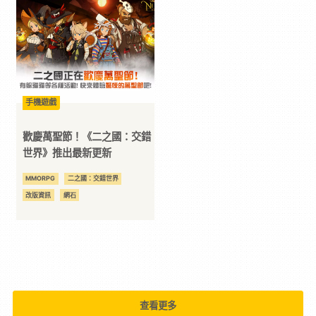
二
次
元
手機遊戲
歡慶萬聖節！《二之國：交錯
｜
世界》推出最新更新
MMORPG
二之國：交錯世界
3C
改版資訊
網石
科
技
全
查看更多