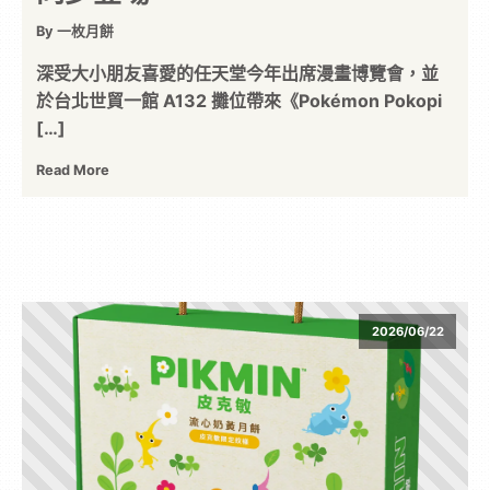
位
By 一枚月餅
深受大小朋友喜愛的任天堂今年出席漫畫博覽會，並
資
於台北世貿一館 A132 攤位帶來《Pokémon Pokopi
[…]
訊
Read More
平
台
2026/06/22