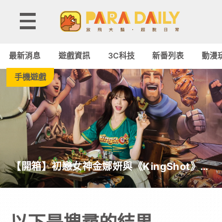
Paradaily
-
最新消息
遊戲資訊
3C科技
新番列表
動漫
遊
手機遊戲
戲
｜
動
【開箱】初戀女神金娜妍與《KingShot》再
漫
度合作！攜手焦糖楓、柒息地推出「國王燒
烤節」活動
二