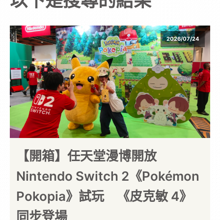
以下是搜尋的結果
次
元
2026/07/24
｜
3C
科
技
【開箱】任天堂漫博開放
Nintendo Switch 2《Pokémon
全
Pokopia》試玩 《皮克敏 4》
方
同步登場