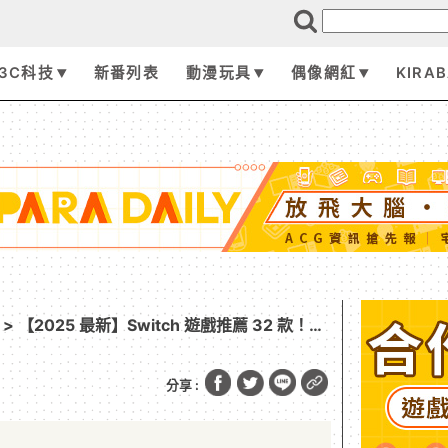
3C科技
新番列表
動漫玩具
偶像網紅
KIRA
> 【2025 最新】Switch 遊戲推薦 32 款！
戲必買作品一次看！
分享 :