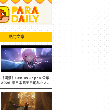
熱門文章
《鳴潮》Genius Japan 公布
2026 年日本截至目前為止人氣
歌單《遠航星的告別》&《自無
垠處歸航之星》入榜