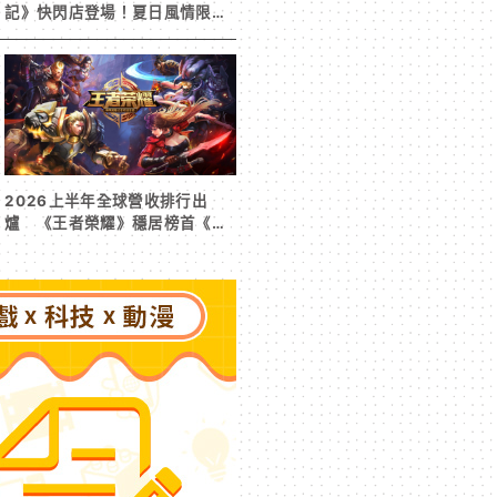
記》快閃店登場！夏日風情限定
周邊首度公開
2026上半年全球營收排行出
爐 《王者榮耀》穩居榜首《寒
霜啟示錄》緊追在後！