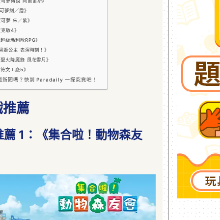
《寶可夢傳說 阿爾宙斯》
《寶可夢劍／盾》
《寶可夢 朱／紫》
皮克敏4》
：《超級瑪利歐RPG》
：《碧姬公主 表演時刻！》
：《聖火降魔錄 風花雪月》
：《符文工廠5》
遊戲新聞嗎？快到 Paradaily 一探究竟吧！
戲推薦
戲推薦 1：《集合啦！動物森友