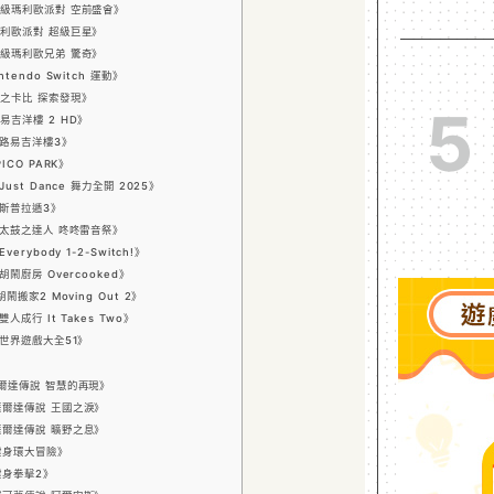
《超級瑪利歐派對 空前盛會》
《瑪利歐派對 超級巨星》
《超級瑪利歐兄弟 驚奇》
tendo Switch 運動》
《星之卡比 探索發現》
5
路易吉洋樓 2 HD》
：《路易吉洋樓3》
ICO PARK》
Just Dance 舞力全開 2025》
《斯普拉遁3》
：《太鼓之達人 咚咚雷音祭》
erybody 1-2-Switch!》
胡鬧廚房 Overcooked》
鬧搬家2 Moving Out 2》
人成行 It Takes Two》
：《世界遊戲大全51》
《薩爾達傳說 智慧的再現》
《薩爾達傳說 王國之淚》
《薩爾達傳說 曠野之息》
《健身環大冒險》
《健身拳擊2》