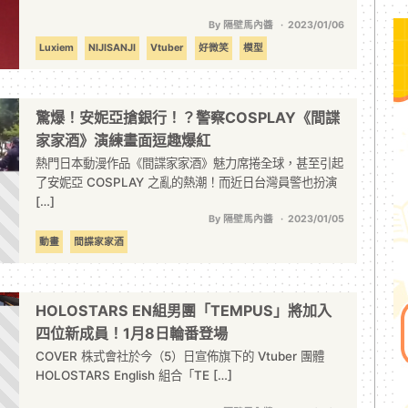
By 隔壁馬內醬
2023/01/06
Luxiem
NIJISANJI
Vtuber
好微笑
模型
驚爆！安妮亞搶銀行！？警察COSPLAY《間諜
家家酒》演練畫面逗趣爆紅
熱門日本動漫作品《間諜家家酒》魅力席捲全球，甚至引起
了安妮亞 COSPLAY 之亂的熱潮！而近日台灣員警也扮演
[…]
By 隔壁馬內醬
2023/01/05
動畫
間諜家家酒
HOLOSTARS EN組男團「TEMPUS」將加入
四位新成員！1月8日輪番登場
COVER 株式會社於今（5）日宣佈旗下的 Vtuber 團體
HOLOSTARS English 組合「TE […]