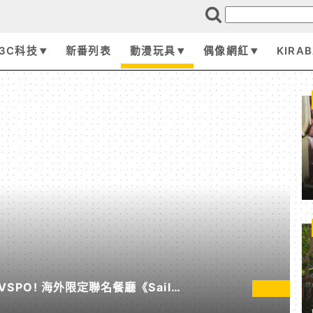
3C科技
新番列表
動漫玩具
偶像網紅
KIRA
聯名餐廳《Sail
的彼方～》今夏登場！