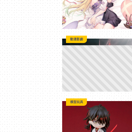
平
台
動漫影劇
模型玩具