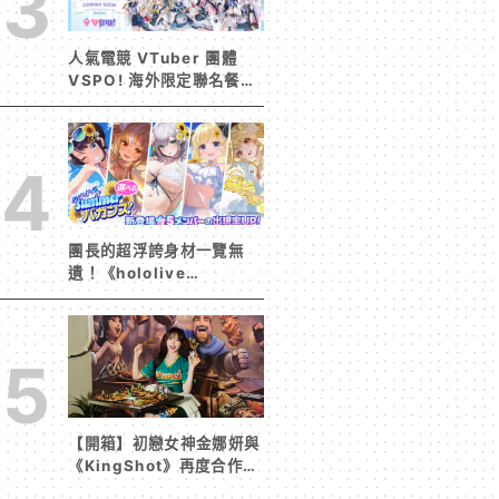
3
人氣電競 VTuber 團體
VSPO! 海外限定聯名餐廳
《Sail Beyond！～駛向
更遠的彼方～》今夏登場！
4
團長的超浮誇身材一覽無
遺！《hololive
Dreams》首波夏日活動今
日開跑 白銀諾艾爾等 5
位人氣成員泳裝卡池同步解
5
鎖
【開箱】初戀女神金娜妍與
《KingShot》再度合作！
攜手焦糖楓、柒息地推出