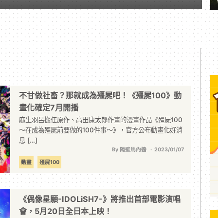
不甘做社畜？那就成為殭屍吧！《殭屍100》動
畫化確定7月開播
麻生羽呂擔任原作、高田康太郎作畫的漫畫作品《殭屍100
～在成為殭屍前要做的100件事～》，官方公布動畫化好消
息 […]
By 隔壁馬內醬
2023/01/07
動畫
殭屍100
《偶像星願-IDOLiSH7-》將推出首部電影演唱
會，5月20日全日本上映！