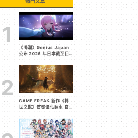
熱門文章
1
《鳴潮》Genius Japan
公布 2026 年日本截至目
前為止人氣歌單《遠航星的
告別》&《自無垠處歸航之
星》入榜
2
GAME FREAK 新作《轉
世之獸》首發優化翻車 官
方急發聲明承諾提供大量更
新彌補