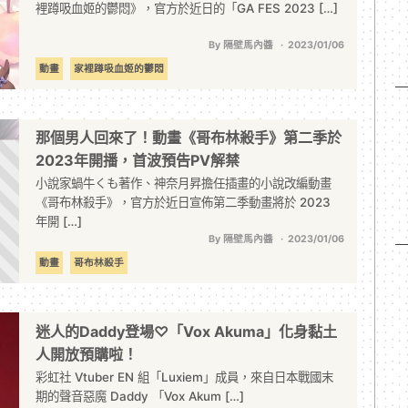
裡蹲吸血姬的鬱悶》，官方於近日的「GA FES 2023 […]
By 隔壁馬內醬
2023/01/06
動畫
家裡蹲吸血姬的鬱悶
那個男人回來了！動畫《哥布林殺手》第二季於
2023年開播，首波預告PV解禁
小說家蝸牛くも著作、神奈月昇擔任插畫的小說改編動畫
《哥布林殺手》，官方於近日宣佈第二季動畫將於 2023
年開 […]
By 隔壁馬內醬
2023/01/06
動畫
哥布林殺手
迷人的Daddy登場♡「Vox Akuma」化身黏土
人開放預購啦！
彩虹社 Vtuber EN 組「Luxiem」成員，來自日本戰國末
期的聲音惡魔 Daddy 「Vox Akum […]