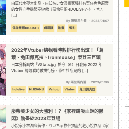
由萬代南夢宮出品、由知名少女漫畫家種村有菜任角色原案
的女性向手機節奏遊戲《偶像星願-IDOLiSH7-》，官方
[…]
By 隔壁馬內醬
2023/01/07
偶像星願IDOLiSH7
劇場版
動畫
電影
2022年Vtuber總觀看時數排行榜出爐！「葛
葉、兔田佩克拉、Ironmouse」榮登三巨頭
日本分析網站「VStats.jp」於今（6）日發佈 2022 年
Vtuber 總觀看時數排行榜，彩虹社所屬的 […]
By 隔壁馬內醬
2023/01/06
hololive
NIJISANJI
Vshojo
Vtuber
兔田佩克拉
葛葉
廢柴美少女的大勝利！？《家裡蹲吸血姬的鬱
悶》動畫於2023年登場
小說家小林湖底著作、りいちゅ擔任插畫的輕小說作品《家