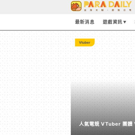
動
漫
最新消息
遊戲資訊
玩
Vtuber
具
-
Paradaily
-
人氣電競 VTuber 團體 VSPO! 海外限定
遊
Beyond！～駛向更遠