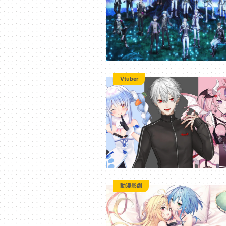
3C
科
技
Vtuber
全
方
位
動漫影劇
資
訊