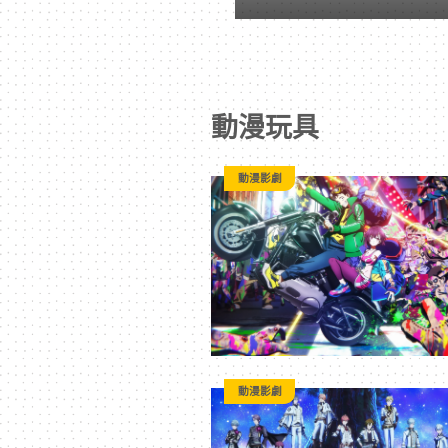
戲
｜
動漫玩具
動
動漫影劇
漫
二
次
元
動漫影劇
｜