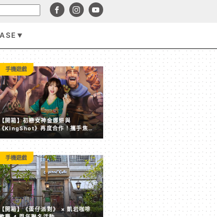
BASE
Vtuber
手機遊戲
【開箱】初戀女神金娜妍與
《KingShot》再度合作！攜手焦糖
楓、柒息地推出「國王燒烤節」活動
手機遊戲
hololive《盛夏｜墾丁旅行日記》快閃店登場！夏日風情限
【開箱】《蛋仔派對》 × 凱岩咖啡
度公開
歡慶 4 周年聯名活動