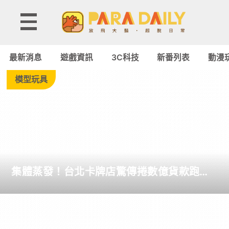
動
漫
最新消息
遊戲資訊
3C科技
新番列表
動漫
玩
模型玩具
具
►
模
集體蒸發！台北卡牌店驚傳捲數億貨款跑路
型
千名玩家組成自救會
玩