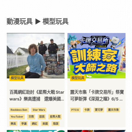
具
動漫玩具
►
模型玩具
-
Paradaily
-
遊
模型玩具
模型玩具
戲
百萬網紅助討《星際大戰 Star
露天市集「卡牌交易所」祭寶
wars》樂高遭捕 還爆美國
可夢新彈《深淵之瞳》6/5 開
州警與宗教企業勾結疑雲
賣 午祭超強寶可夢「龍卡」1
｜
Reckless Ben
Star Wars
PTCG
卡牌
寶可夢
露天市集
元競標
YouTuber
宗教
惡搞
星際大戰
動
樂高
爭議
網紅
美國
陰謀