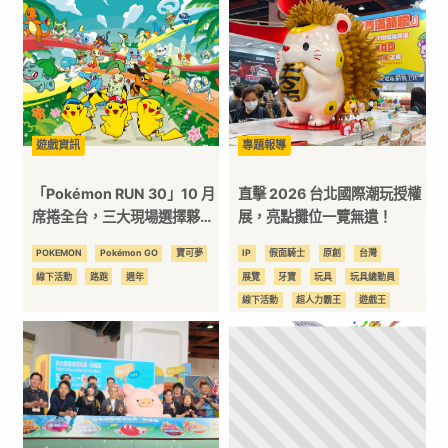
漫
二
次
遊戲資訊
專題報導
「Pokémon RUN 30」10 月
直擊 2026 台北國際潮玩授權
元
席捲全台，三大現場選擇夥
展，亮點攤位一覽無遺！
伴、挑戰道館，實體活動玩法
POKEMON
Pokémon GO
寶可夢
IP
假面騎士
原創
台灣
｜
大公開
線下活動
路跑
週年
展覽
牙寶
玩具
玩具總動員
線下活動
超人力霸王
遊戲王
3C
野獸國
馴龍高手
科
技