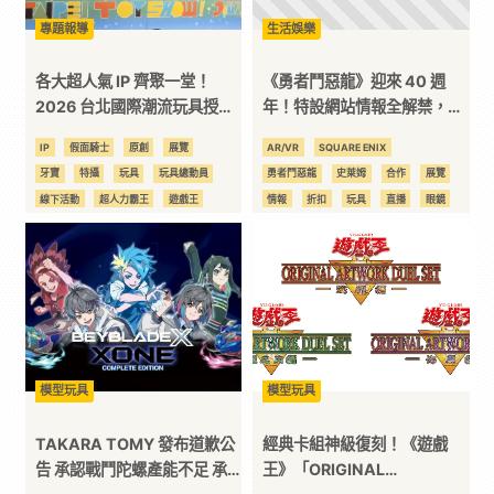
專題報導
生活娛樂
全
各大超人氣 IP 齊聚一堂！
《勇者鬥惡龍》迎來 40 週
方
2026 台北國際潮流玩具授權
年！特設網站情報全解禁，原
展盛大登場
宿沉浸紀念展、7大品牌超狂
IP
假面騎士
原創
展覽
AR/VR
SQUARE ENIX
聯名
位
牙寶
特攝
玩具
玩具總動員
勇者鬥惡龍
史萊姆
合作
展覽
線下活動
超人力霸王
遊戲王
情報
折扣
玩具
直播
眼鏡
野獸國
馴龍高手
線下活動
續作
聯名
遊戲新作
資
訊
平
模型玩具
模型玩具
台
TAKARA TOMY 發布道歉公
經典卡組神級復刻！《遊戲
告 承認戰鬥陀螺產能不足 承
王》「ORIGINAL