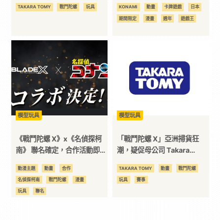
諾改善並增加產量
ARTWORK DUEL SET」三版
TAKARA TOMY
戰鬥陀螺
玩具
KONAMI
動畫
卡牌遊戲
日本
本 2026 年 10 月下旬限定發
期間限定
漫畫
週年
遊戲王
售
模型玩具
模型玩具
《戰鬥陀螺 X》x《名偵探柯
「戰鬥陀螺 X」亞洲掃貨狂
南》 聯名確定，合作活動即將
潮，疑促母公司 Takara
開跑！亞洲地區掃貨潮卻越演
Tomy 股價水漲船高
動漫主題
動畫
合作
TAKARA TOMY
動畫
戰鬥陀螺
越烈
名偵探柯南
戰鬥陀螺
漫畫
玩具
賽事
玩具
聯名