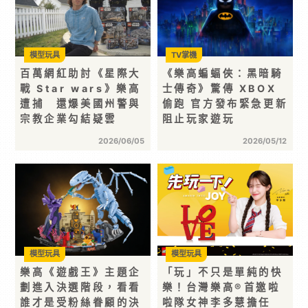
模型玩具
TV掌機
百萬網紅助討《星際大
《樂高蝙蝠俠：黑暗騎
戰 Star wars》樂高
士傳奇》驚傳 XBOX
遭捕 還爆美國州警與
偷跑 官方發布緊急更新
宗教企業勾結疑雲
阻止玩家遊玩
2026/06/05
2026/05/12
模型玩具
模型玩具
樂高《遊戲王》主題企
「玩」不只是單純的快
劃進入決選階段，看看
樂！台灣樂高®首邀啦
誰才是受粉絲眷顧的決
啦隊女神李多慧擔任