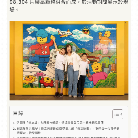
98,304 片樂高顆粒組合而成，於活動期間展示於現
場。
目錄
兒童節「樂高雄」多種關卡體驗、情境裝置與民眾一起嗨翻兒童節
創意無限共織夢！樂高首度邀偏鄉學童共創「樂高雄畫」，歡迎每一位孩子盡
情探索、歡樂體驗