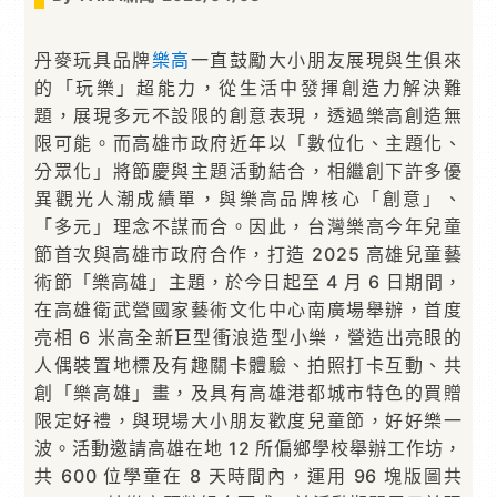
丹麥玩具品牌
樂高
一直鼓勵大小朋友展現與生俱來
的「玩樂」超能力，從生活中發揮創造力解決難
題，展現多元不設限的創意表現，透過樂高創造無
限可能。而高雄市政府近年以「數位化、主題化、
分眾化」將節慶與主題活動結合，相繼創下許多優
異觀光人潮成績單，與樂高品牌核心「創意」、
「多元」理念不謀而合。因此，台灣樂高今年兒童
節首次與高雄市政府合作，打造 2025 高雄兒童藝
術節「樂高雄」主題，於今日起至 4 月 6 日期間，
在高雄衛武營國家藝術文化中心南廣場舉辦，首度
亮相 6 米高全新巨型衝浪造型小樂，營造出亮眼的
人偶裝置地標及有趣關卡體驗、拍照打卡互動、共
創「樂高雄」畫，及具有高雄港都城市特色的買贈
限定好禮，與現場大小朋友歡度兒童節，好好樂一
波。活動邀請高雄在地 12 所偏鄉學校舉辦工作坊，
共 600 位學童在 8 天時間內，運用 96 塊版圖共