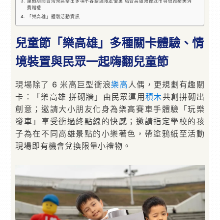
連假期間台灣樂高祭出多項不容錯過限定優惠 結合高雄港都城市特色推精美消
費贈禮
「樂高雄」體驗活動資訊
兒童節「樂高雄」多種關卡體驗、情
境裝置與民眾一起嗨翻兒童節
現場除了 6 米高巨型衝浪
樂高
人偶，更規劃有趣關
卡：「樂高雄 拼砌牆」由民眾運用
積木
共創拼砌出
創意；邀請大小朋友化身為樂高賽車手體驗「玩樂
發車」享受衝過終點線的快感；邀請指定學校的孩
子為在不同高雄景點的小樂著色，帶塗鴉紙至活動
現場即有機會兌換限量小禮物。