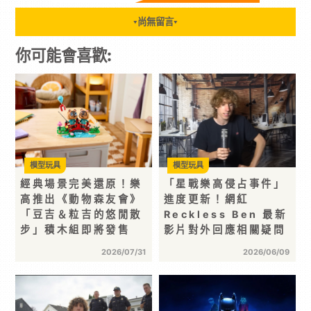
尚無留言
▼
▼
你可能會喜歡:
模型玩具
模型玩具
經典場景完美還原！樂
「星戰樂高侵占事件」
高推出《動物森友會》
進度更新！網紅
「豆吉＆粒吉的悠閒散
Reckless Ben 最新
步」積木組即將發售
影片對外回應相關疑問
2026/07/31
2026/06/09