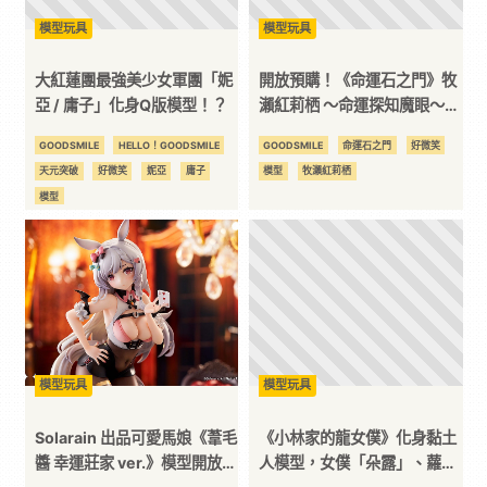
模型玩具
模型玩具
全
大紅蓮團最強美少女軍團「妮
開放預購！《命運石之門》牧
方
亞 / 庸子」化身Q版模型！？
瀨紅莉栖 ～命運探知魔眼～化
身1/7比例模型
GOODSMILE
HELLO！GOODSMILE
GOODSMILE
命運石之門
好微笑
位
天元突破
好微笑
妮亞
庸子
模型
牧瀨紅莉栖
模型
資
訊
平
模型玩具
模型玩具
台
Solarain 出品可愛馬娘《葦毛
《小林家的龍女僕》化身黏土
醬 幸運莊家 ver.》模型開放預
人模型，女僕「朵露」、蘿莉