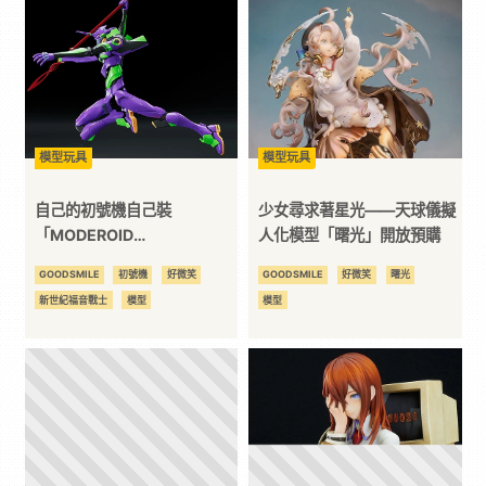
漫
二
次
模型玩具
模型玩具
自己的初號機自己裝
少女尋求著星光——天球儀擬
元
「MODEROID
人化模型「曙光」開放預購
EVANGELION初號機」可組
GOODSMILE
初號機
好微笑
GOODSMILE
好微笑
曙光
｜
裝模型開放預購！
新世紀福音戰士
模型
模型
3C
科
技