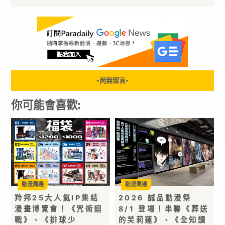
尚無留言
▼
▼
你可能會喜歡:
動漫周邊
動漫周邊
羚邦25大人氣IP集結
2026 誠品動漫祭
漫畫博覽會！《咒術迴
8/1 登場！串聯《葬送
戰》、《排球少
的芙莉蓮》、《全知讀