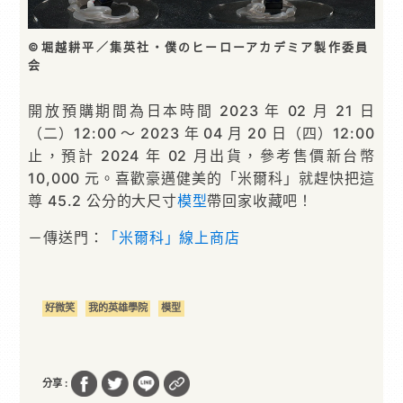
©堀越耕平／集英社・僕のヒーローアカデミア製作委員
会
開放預購期間為日本時間 2023 年 02 月 21 日
（二）12:00 ～ 2023 年 04 月 20 日（四）12:00
止，預計 2024 年 02 月出貨，參考售價新台幣
10,000 元。喜歡豪邁健美的「米爾科」就趕快把這
尊 45.2 公分的大尺寸
模型
帶回家收藏吧！
－傳送門：
「米爾科」線上商店
好微笑
我的英雄學院
模型
分享 :