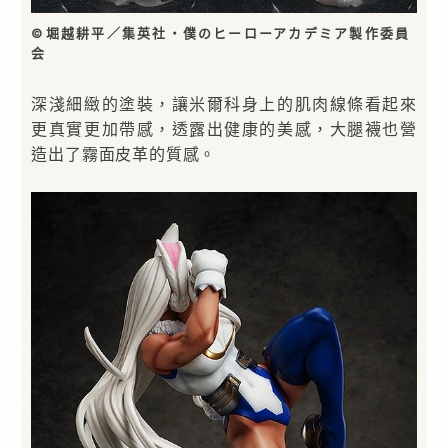
©堀越耕平／集英社・僕のヒーローアカデミア製作委員
会
深淺細緻的塗裝，讓米爾科身上的肌肉線條看起來
更真實更加帶感，透露出健康的美感，大腿襪也營
造出了霧面皮革的質感。