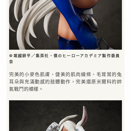
©堀越耕平／集英社・僕のヒーローアカデミア製作委員
会
完美的小麥色肌膚、健美的肌肉線條、毛茸茸的兔
耳朵與充滿動感的肢體動作，完美還原米爾科的帥
氣戰鬥的模樣。