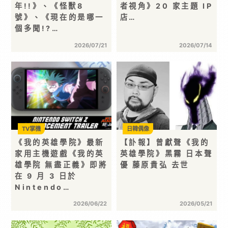
年!!》、《怪獸8
者視角》20 家主題 IP
號》、《現在的是哪一
店…
個多聞!?…
2026/07/21
2026/07/14
TV掌機
日韓偶像
《我的英雄學院》最新
【訃報】曾獻聲《我的
家用主機遊戲《我的英
英雄學院》黑霧 日本聲
雄學院 無盡正義》即將
優 藤原貴弘 去世
在 9 月 3 日於
Nintendo…
2026/06/22
2026/05/21