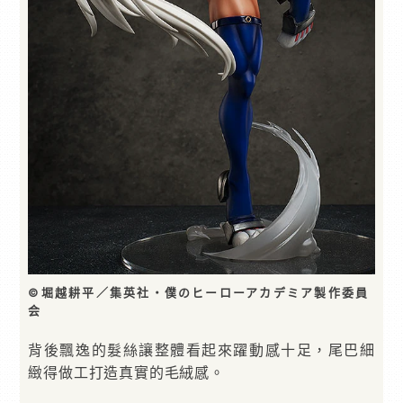
©堀越耕平／集英社・僕のヒーローアカデミア製作委員
会
背後飄逸的髮絲讓整體看起來躍動感十足，尾巴細
緻得做工打造真實的毛絨感。