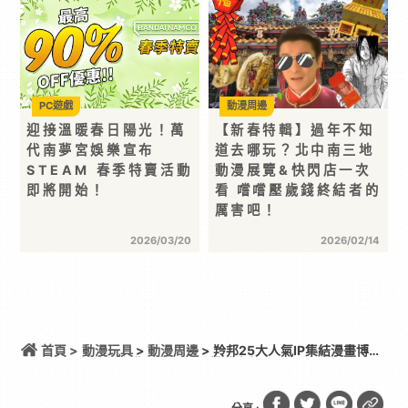
PC遊戲
動漫周邊
迎接溫暖春日陽光！萬
【新春特輯】過年不知
代南夢宮娛樂宣布
道去哪玩？北中南三地
STEAM 春季特賣活動
動漫展覽&快閃店一次
即將開始！
看 嚐嚐壓歲錢終結者的
厲害吧！
2026/03/20
2026/02/14
首頁 >
動漫玩具
>
動漫周邊
> 羚邦25大人氣IP集結漫畫博覽
會！《咒術迴戰》、《排球少年!!》、《怪獸8號》、
《現在的是哪一個多聞!?》、《我內心的糟糕念頭》
《GACHIAKUTA》超人氣作品重磅登場 多種限量福
袋、《吉伊卡哇》電影套票滿額好禮大公開