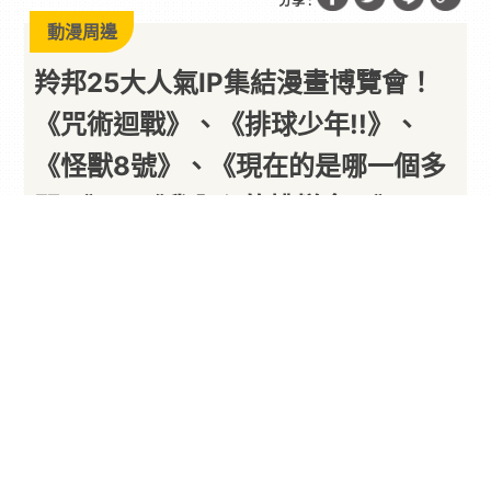
分享 :
動漫周邊
羚邦25大人氣IP集結漫畫博覽會！
《咒術迴戰》、《排球少年!!》、
《怪獸8號》、《現在的是哪一個多
聞!?》、《我內心的糟糕念頭》
《GACHIAKUTA》超人氣作品重磅
登場 多種限量福袋、《吉伊卡哇》
電影套票滿額好禮大公開
以下內容由廠商提供
By
PARA新聞
2026/07/21
2026漫畫博覽會即將盛大登場，
羚邦
今年再將旗下