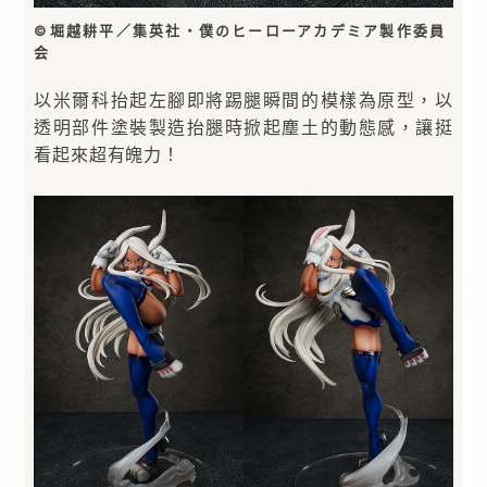
©堀越耕平／集英社・僕のヒーローアカデミア製作委員
会
以米爾科抬起左腳即將踢腿瞬間的模樣為原型，以
透明部件塗裝製造抬腿時掀起塵土的動態感，讓挺
看起來超有魄力！