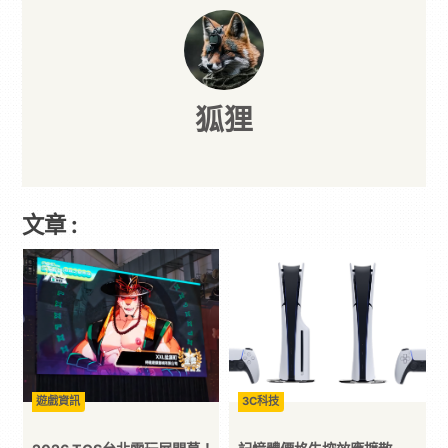
狐狸
文章 :
遊戲資訊
3C科技