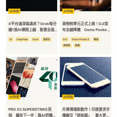
3C科技
3C科技
X平台淪深偽溫床？Grok每分
貨物稅零元正式上路！DJI宣
鐘1張AI裸照上線 監管全面
布全線降價 Osmo Pocket
開鍘
3最多砍14%
AI
DeepFake
Grok
馬斯克
DJI
Osmo Pocket 3
聯強
貨物稅
降價
3C科技
3C科技
PRO X2 SUPERSTRIKE亮
外資墳場新動作！印度要求手
相 羅技下一步：靠AI把機器
機廠交「原始碼」 重大更新