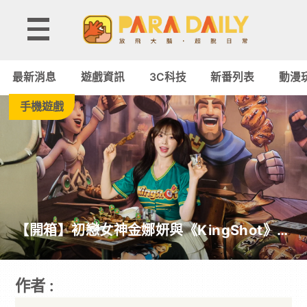
Paradaily - 遊戲｜動
最新消息
遊戲資訊
3C科技
新番列表
動漫
手機遊戲
【開箱】初戀女神金娜妍與《KingShot》再
度合作！攜手焦糖楓、柒息地推出「國王燒
烤節」活動
作者 :