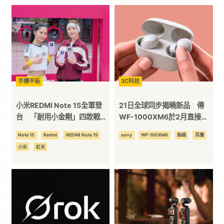
手機平板
3C科技
小米REDMI Note 15全軍登
21日全球同步揭曉新品 傳
台 「耐用小金剛」四款戰線
WF-1000XM6於2月直接上
一次排開
架
Note 15
Redmi
REDMI Note 15
sony
WF-100XM6
無線
耳機
小米
紅米