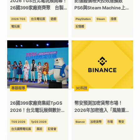
2026 TGS台北電玩展開幕！
記憶體價格失控效應擴散
26國399家廠商齊聚 台製遊
PS6與Steam Machine上市
戲《咖波疊疊樂》、《XXL猛
時程浮現變數
2026 TGS
台北電玩展
遊戲
PlayStation
Steam
漲價
漢町》雙雙得獎
電玩展
記憶體
專題報導
3C科技
26國399家廠商集結TpGS
幣安預測加密貨幣市場！
2026！台北電玩展倒數計
2026年加密進入「風險重
時 玩家區平面圖全公開、
啟」 政策結果成新定價核心
TGS 2026
TpGS 2026
Biance
加密貨幣
市場
幣安
500款遊戲齊發
台北國際電玩展
展前
記者會