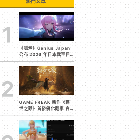
熱門文章
1
《鳴潮》Genius Japan
公布 2026 年日本截至目
前為止人氣歌單《遠航星的
告別》&《自無垠處歸航之
星》入榜
2
GAME FREAK 新作《轉
世之獸》首發優化翻車 官
方急發聲明承諾提供大量更
新彌補