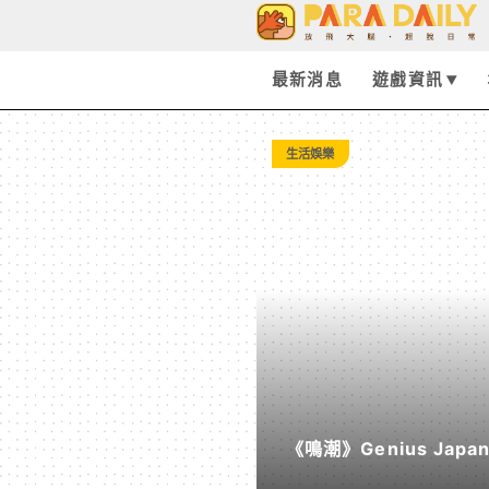
Tag:
PRAGMATA
最新消息
遊戲資訊
-
生活娛樂
Paradaily
-
遊
戲
《鳴潮》Genius Ja
｜
《遠航星的告別》&《自