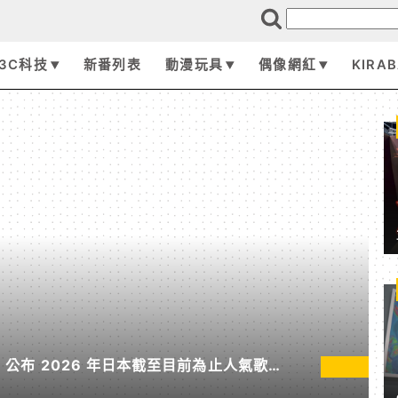
3C科技
新番列表
動漫玩具
偶像網紅
KIRA
pan 公布 2026 年日本截至目前為止人氣歌單
無垠處歸航之星》入榜