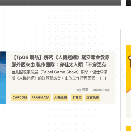
【TpGS 聯訪】解密《人機迷網》黛安娜金髮赤
腳外觀來由 製作團隊：穿鞋太人類「不穿更有
辨識度」
台北國際電玩展（Taipei Game Show）期間，傑仕登舉
辦《人機迷網》的媒體聯訪會。由於工作行程因素， […]
By 狐狸
2026/01/31
CAPCOM
PRAGMATA
人機迷網
卡普空
虛實萬象