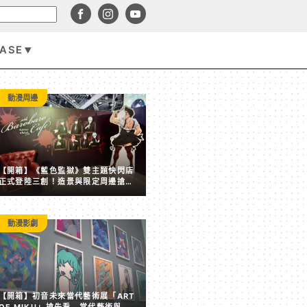
BASE
遊戲資訊
動漫周邊
【開箱】《藍色監獄》雙主題快閃店
正式登陸三創！造景與限定周邊搶先
看
動漫影劇
賣點全失！《塵白禁域》7 月手機營收跌破 5,000 美元 
【開箱】初音未來當代藝術展「ART
後玩家大量流失
OF MIKU」搶先看 當代藝術與虛