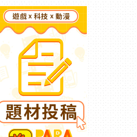
了》突然爆紅