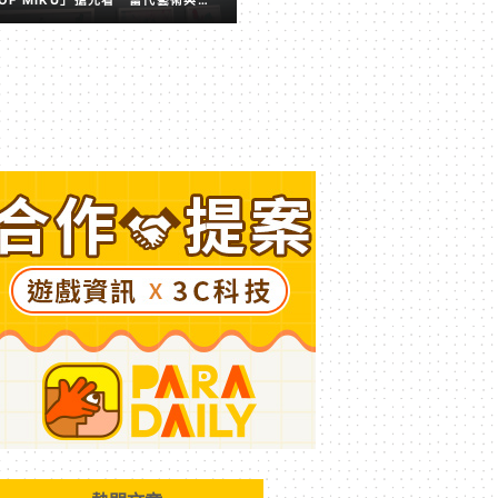
擬歌姬激盪出的全新火花