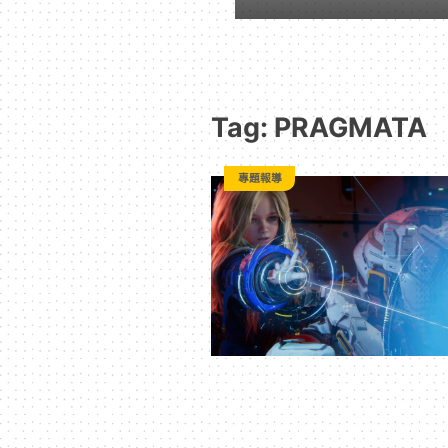
動
漫
Tag: PRAGMATA
二
專題報導
次
元
｜
3C
科