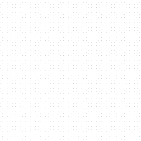
技
全
方
位
資
訊
平
台