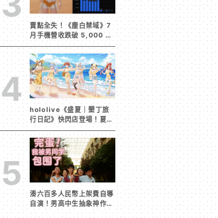
3
賣點全失！《塵白禁域》7
月手機營收跌破 5,000 美
元 停服整改後玩家大量流
失
4
hololive《盛夏｜墾丁旅
行日記》快閃店登場！夏日
風情限定周邊首度公開
5
湊六百多人民幣上架費自導
自演！男高中生抽象神作
《完蛋！我被男同學包圍