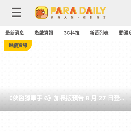
Tag:
WF-
最新消息
遊戲資訊
3C科技
新番列表
動漫
1000XM6
遊戲資訊
-
Paradaily
-
《俠盜獵車手 6》加長版預告 8 月 27 日登
遊
場 罕見由 Netflix 全球獨佔首播 6 小時
戲