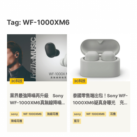
｜
Tag: WF-1000XM6
動
漫
二
次
3C科技
3C科技
元
業界最強降噪再升級 Sony
泰國零售端出包！Sony WF-
WF-1000XM6真無線降噪耳
1000XM6疑真身曝光 充電
機強勢登台
盒更俐落、耳機變「藥丸型」
｜
sony
WF-1000XM6
無線耳機
sony
WF-1000XM6
耳機
降噪耳機
藍牙
3C