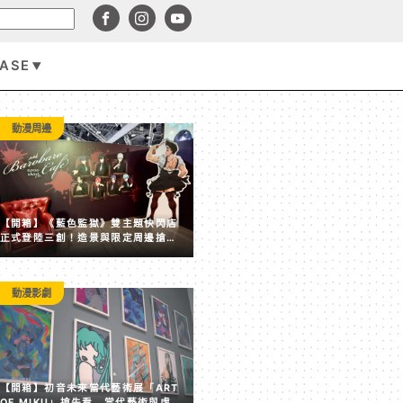
BASE
遊戲資訊
動漫周邊
【開箱】《藍色監獄》雙主題快閃店
正式登陸三創！造景與限定周邊搶先
看
動漫影劇
賣點全失！《塵白禁域》7 月手機營收跌破 5,000 美元 
【開箱】初音未來當代藝術展「ART
後玩家大量流失
OF MIKU」搶先看 當代藝術與虛