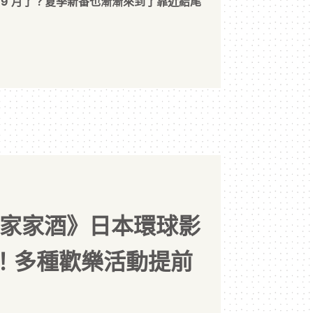
 9 月了？夏季新番也漸漸來到了靠近結尾
間諜家家酒》日本環球影
！多種歡樂活動提前