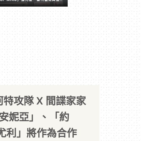
擬歌姬激盪出的全新火花
 銀河特攻隊 X 間諜家家
「安妮亞」、「約
尤利」將作為合作