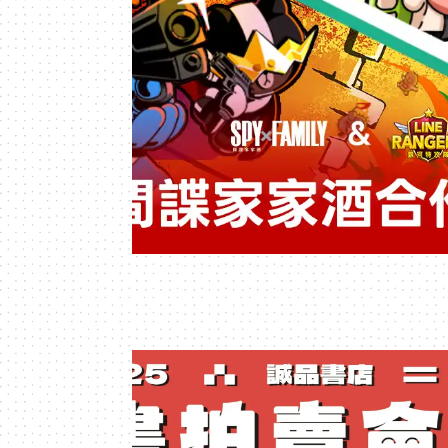
位
資
訊
平
台