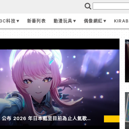
3C科技
新番列表
動漫玩具
偶像網紅
KIRA
pan 公布 2026 年日本截至目前為止人氣歌單
無垠處歸航之星》入榜