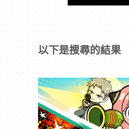
次
元
｜
以下是搜尋的結果
3C
科
技
全
方