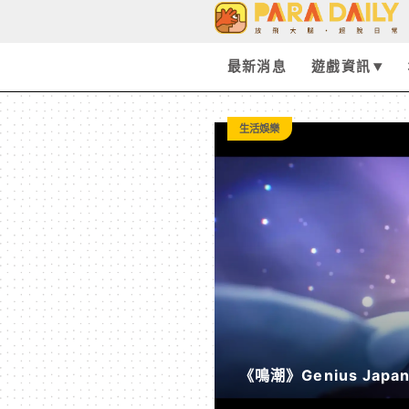
Paradaily
-
最新消息
遊戲資訊
遊
生活娛樂
戲
｜
動
漫
《鳴潮》Genius Ja
二
《遠航星的告別》&《自