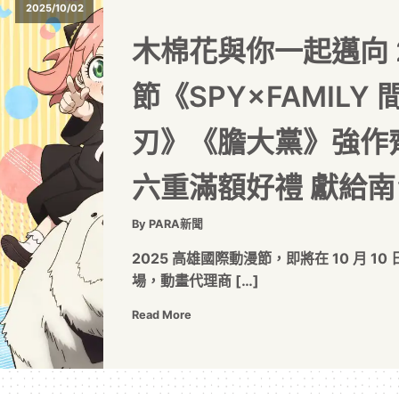
2025/10/02
木棉花與你一起邁向 
節《SPY×FAMIL
刃》《膽大黨》強作
六重滿額好禮 獻給
By PARA新聞
2025 高雄國際動漫節，即將在 10 月 10
場，動畫代理商 […]
Read More