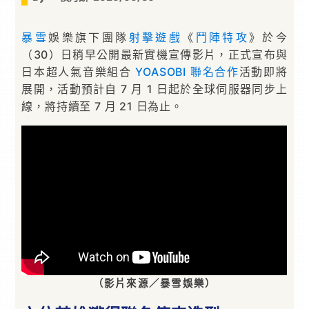
暴雪
娛樂旗下團隊
射擊遊戲
《
鬥陣特攻
》於今
（30）日稍早公開最新實機宣傳影片，正式宣布與
日本超人氣音樂組合
YOASOBI
聯名
合作
活動即將
展開，活動預計自 7 月 1 日起於全球伺服器同步上
線，將持續至 7 月 21 日為止。
（影片來源／暴雪娛樂）