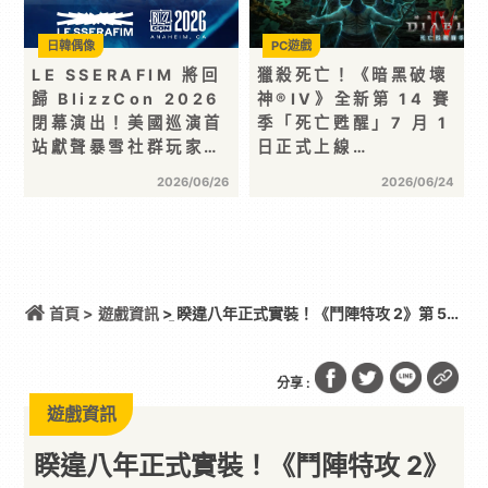
日韓偶像
PC遊戲
LE SSERAFIM 將回
獵殺死亡！《暗黑破壞
歸 BlizzCon 2026
神®IV》全新第 14 賽
閉幕演出！美國巡演首
季「死亡甦醒」7 月 1
站獻聲暴雪社群玩家…
日正式上線…
2026/06/26
2026/06/24
首頁 >
遊戲資訊
> 睽違八年正式實裝！《鬥陣特攻 2》第 53
位新英雄「D.Mon」正式解禁
分享 :
遊戲資訊
睽違八年正式實裝！《鬥陣特攻 2》