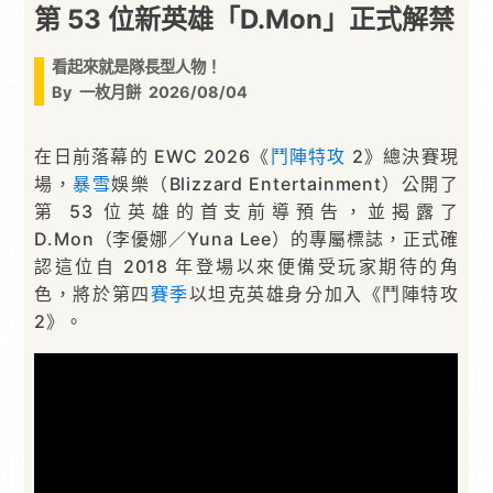
第 53 位新英雄「D.Mon」正式解禁
看起來就是隊長型人物！
By
一枚月餅
2026/08/04
在日前落幕的 EWC 2026《
鬥陣特攻
2》總決賽現
場，
暴雪
娛樂（Blizzard Entertainment）公開了
第 53 位英雄的首支前導預告，並揭露了
D.Mon（李優娜／Yuna Lee）的專屬標誌，正式確
認這位自 2018 年登場以來便備受玩家期待的角
色，將於第四
賽季
以坦克英雄身分加入《鬥陣特攻
2》。