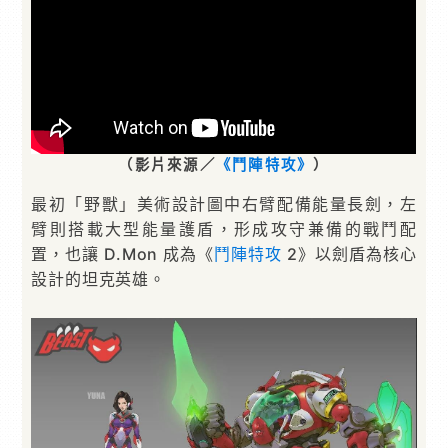
（影片來源／
《鬥陣特攻》
）
最初「野獸」美術設計圖中右臂配備能量長劍，左
臂則搭載大型能量護盾，形成攻守兼備的戰鬥配
置，也讓 D.Mon 成為《
鬥陣特攻
2》以劍盾為核心
設計的坦克英雄。