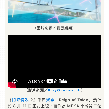
（圖片來源／暴雪娛樂）
（影片來源／
PlayOverwatch
）
《
鬥陣特攻
2》第四
賽季
「Reign of Talon」預計
於 8 月 11 日正式上線，而作為 MEKA 小隊第二位