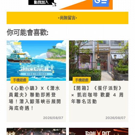
尚無留言
▼
▼
你可能會喜歡:
手機遊戲
手機遊戲
《心動小鎮》X《潛水
【開箱】《蛋仔派對》
員戴夫》聯動即將登
× 凱岩咖啡 歡慶 4 周
場！潛入鯨落峽谷展開
年聯名活動
海底奇遇！
2026/08/07
2026/08/07