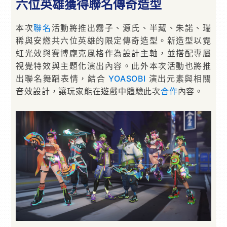
六位英雄獲得聯名傳奇造型
本次
聯名
活動將推出霧子、源氏、半藏、朱諾、瑞
稀與安燃共六位英雄的限定傳奇造型。新造型以霓
虹光效與賽博龐克風格作為設計主軸，並搭配專屬
視覺特效與主題化演出內容。此外本次活動也將推
出聯名舞蹈表情，結合
YOASOBI
演出元素與相關
音效設計，讓玩家能在遊戲中體驗此次
合作
內容。