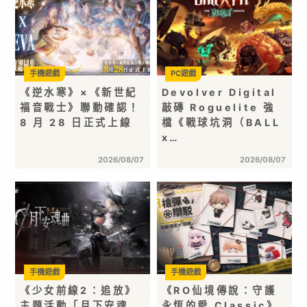
手機遊戲
PC遊戲
《逆水寒》×《新世紀
Devolver Digital
福音戰士》聯動確認！
敲磚 Roguelite 強
8 月 28 日正式上線
檔《戰球坑洞（BALL
x…
2026/08/07
2026/08/07
手機遊戲
手機遊戲
《少女前線2：追放》
《RO仙境傳說：守護
主題活動「月下安魂
永恆的愛 Classic》