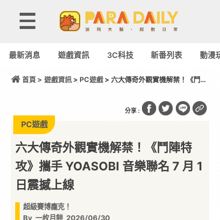
最新消息
遊戲資訊
3C科技
新番列表
動漫
首頁 >
遊戲資訊
>
PC遊戲
> 六大傳奇外觀實機解禁！《鬥陣
特攻》攜手 YOASOBI 音樂聯名 7 月 1 日震撼上線
分享 :
PC遊戲
六大傳奇外觀實機解禁！《鬥陣特
攻》攜手 YOASOBI 音樂聯名 7 月 1
日震撼上線
超級賽博龐克！
By
一枚月餅
2026/06/30