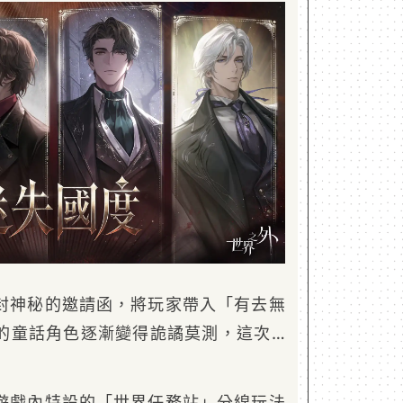
封神秘的邀請函，將玩家帶入「有去無
的童話角色逐漸變得詭譎莫測，這次…
遊戲內特設的「世界任務站」分線玩法