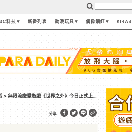
3C科技
新番列表
動漫玩具
偶像網紅
KIRA
戲
> 無限流戀愛遊戲《世界之外》今日正式上
碼！
分享 :