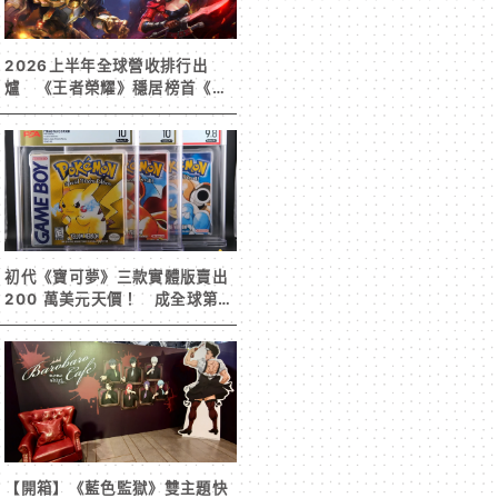
2026上半年全球營收排行出
爐 《王者榮耀》穩居榜首《寒
霜啟示錄》緊追在後！
初代《寶可夢》三款實體版賣出
200 萬美元天價！ 成全球第二
高遊戲收藏交易
【開箱】《藍色監獄》雙主題快