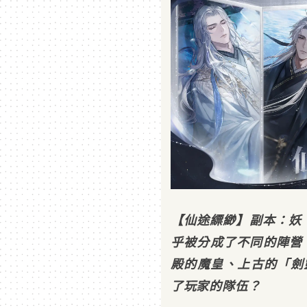
【仙途縹緲】副本：妖
乎被分成了不同的陣營
殿的魔皇、上古的「劍
了玩家的隊伍？