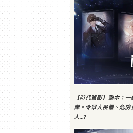
【時代舊影】副本：一
岸。令眾人畏懼、危險
人…?