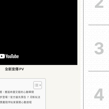
2
3
全新宣傳 PV
4
裡，邂逅命運交錯的心動瞬間
步登場！官方搶先預告 7 月新玩法
獎勵陪伴玩家展開心動旅程