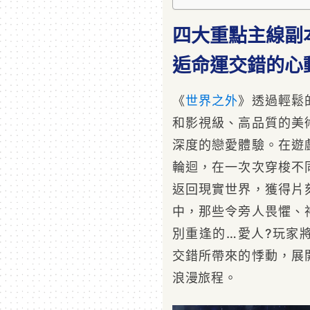
四大重點主線副
逅命運交錯的心
《
世界之外
》透過輕鬆
和影視級、高品質的美
深度的戀愛體驗。在遊
輪迴，在一次次穿梭不
返回現實世界，獲得片
中，那些令旁人畏懼、
別重逢的…愛人?玩家
交錯所帶來的悸動，展
浪漫旅程。