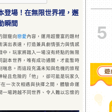
本登場！在無限世界裡，邂
動瞬間
5
的甜寵向
戀愛
內容，運用超豐富的題材
術演出表達，打造兼具劇情張力與情感
戲中，玩家將踏入一場沒有終點的無限
同副本世界，唯有成功通關，才能暫時
刻喘息。而這段充滿未知與危機的旅程
神秘且危險的「他」，卻可能是玩家久
將在一次次相遇與抉擇之間，體驗命運
開一場跨越不同世界、令人難以忘懷的