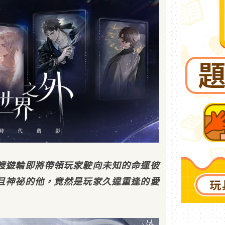
艘遊輪即將帶領玩家駛向未知的命運彼
且神祕的他，竟然是玩家久違重逢的愛