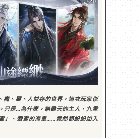
、魔、靈、人並存的世界，這次玩家似
。只是…為什麼，無盡天的主人、九重
靈」、蜃宮的海皇……竟然都紛紛加入