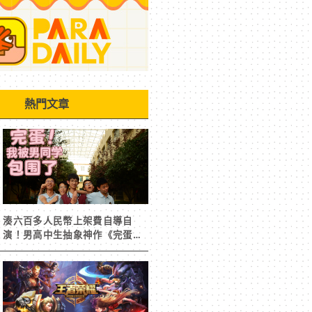
熱門文章
湊六百多人民幣上架費自導自
演！男高中生抽象神作《完蛋！
我被男同學包圍了》突然爆紅