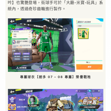
吟】也驚艷登場，街球手可於「大廳-米寶-玩具」系
統內，透過奇珍齒輪進行製作。
專屬球衣【朗多 07 – 08 專屬】榮譽戰袍