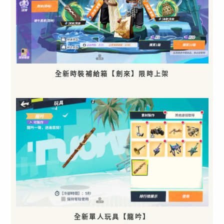
全新時裝補給箱【劍來】限時上架
全新單人玩具【龍吟】