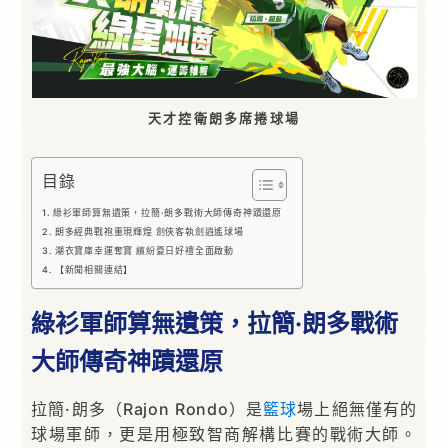
天才控衛朗多席捲球場
目錄
綠衫軍師算無遺策，拉簡·朗多戰術大師傳奇神蹟還原
朗多經典戰袍重現輝煌 劍俠客執劍逍遙球場
潮衣寶庫幸運奪寶 繽紛夏日好禮全面啟動
【新聞相關連結】
綠衫軍師算無遺策，拉簡·朗多戰術
大師傳奇神蹟還原
拉簡·朗多（Rajon Rondo）是
籃球
場上絕無僅有的
球場軍師，更是用極致智商解構比賽的戰術大師。