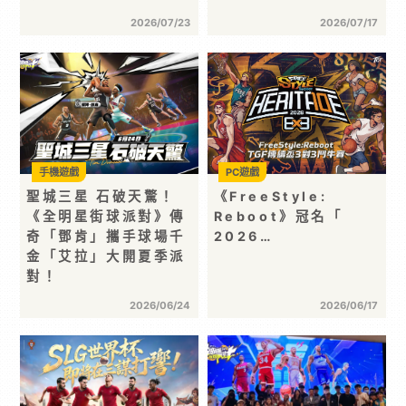
2026/07/23
2026/07/17
手機遊戲
PC遊戲
聖城三星 石破天驚！
《FreeStyle:
《全明星街球派對》傳
Reboot》冠名「
奇「鄧肯」攜手球場千
2026…
金「艾拉」大開夏季派
對！
2026/06/24
2026/06/17