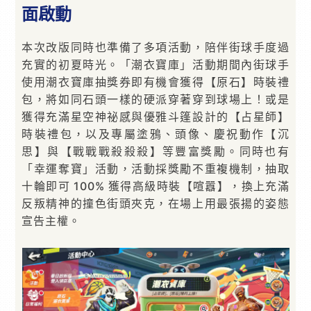
面啟動
本次改版同時也準備了多項活動，陪伴街球手度過
充實的初夏時光。「潮衣寶庫」活動期間內街球手
使用潮衣寶庫抽獎券即有機會獲得【原石】時裝禮
包，將如同石頭一樣的硬派穿著穿到球場上！或是
獲得充滿星空神祕感與優雅斗篷設計的【占星師】
時裝禮包，以及專屬塗鴉、頭像、慶祝動作【沉
思】與【戰戰戰殺殺殺】等豐富獎勵。同時也有
「幸運奪寶」活動，活動採獎勵不重複機制，抽取
十輪即可 100% 獲得高級時裝【喧囂】，換上充滿
反叛精神的撞色街頭夾克，在場上用最張揚的姿態
宣告主權。