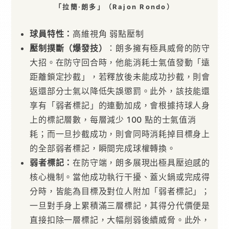
「拉簡·朗多」（Rajon Rondo）
球員特性：
高維視角 弱點壓制
壓制撲斷（爆發技）
：朗多擁有極具威脅的防守
大招。在防守回合時，他能消耗士氣值發動「遠
距離鎖定抄截」，若釋放後未能成功抄截，則會
返還部分士氣以降低失誤懲罰。此外，該技能還
享有「弱者標記」的連動加成，會根據持球人身
上的標記層數，每層減少 100 點的士氣值消
耗；而一旦抄截成功，則會同時消耗掉目標身上
的全部弱者標記，瞬間完成球權轉換。
弱者標記：
在防守端，朗多展現出極具壓迫感的
核心機制。當他成功執行干擾、蓋火鍋或完成得
分時，皆能為目標及對位人附加「弱者標記」；
一旦對手身上累積滿三層標記，其得分代價便是
直接扣除一層標記，大幅削弱後續威脅。此外，