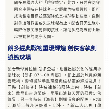
朗多具備強大的「防守鎖定」能力，只要在防守
回合中保持在持球者一定距離內持續數秒，即可
成功鎖定目標並逐漸降低其持球移動速度，直到
對手遠離範圍或失去球權為止。配合其天生能小
幅降低被突破晃倒的抗性，讓朗多成為戰術上難
以被動搖的防守大閘。
朗多經典戰袍重現輝煌 劍俠客執劍
逍遙球場
配合新球員拉簡·朗多登場，也推出屬於他的經典專
屬球衣【朗多 07 – 08 專屬】，換上屬於球員的榮
譽戰袍，帶領街球手重現經典綠衫軍的輝煌歲月！
同時【劍俠客】時裝補給箱限時上架：時裝【劍
來】散發出古典武俠，呈現出浪跡天涯的孤傲少俠
氣質；另一套時裝【漁歌】則採清爽的配色，宛如
江湖隱士般淡泊優雅。此外，全新單人玩具【龍