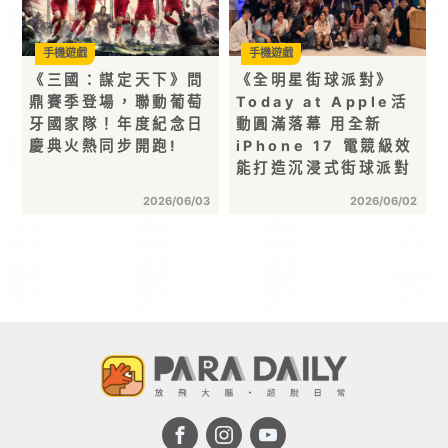
手機遊戲
手機遊戲
《三國：謀定天下》問
《全明星街球派對》
鼎賽季登場，聯動葡萄
Today at Apple活
牙國家隊！年度紀念日
動圓滿落幕 用全新
慶典火熱同步開跑!
iPhone 17 電競級效
能打造沉浸式街球派對
2026/06/03
2026/06/02
首頁 >
遊戲資訊
>
手機遊戲
> 馬力拉滿，克不容緩！《全明
星街球派對》法國跑車「帕克」飆進球場！
分享 :
手機遊戲