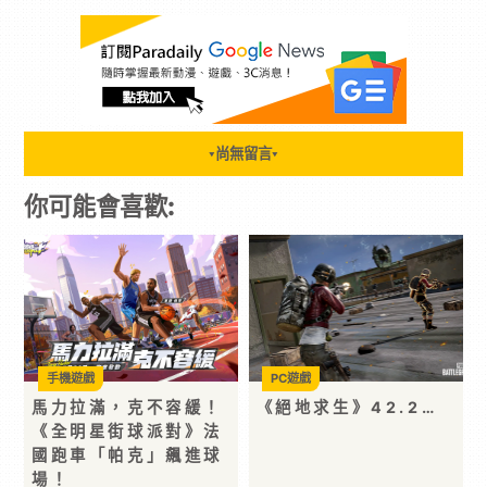
尚無留言
▼
▼
你可能會喜歡:
手機遊戲
PC遊戲
馬力拉滿，克不容緩！
《絕地求生》42.2…
《全明星街球派對》法
國跑車「帕克」飆進球
場！