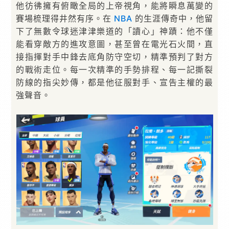
他彷彿擁有俯瞰全局的上帝視角，能將瞬息萬變的
賽場梳理得井然有序。在
NBA
的生涯傳奇中，他留
下了無數令球迷津津樂道的「讀心」神蹟：他不僅
能看穿敵方的進攻意圖，甚至曾在電光石火間，直
接指揮對手中鋒去底角防守空切，精準預判了對方
的戰術走位。每一次精準的手勢排程、每一記撕裂
防線的指尖妙傳，都是他征服對手、宣告主權的最
強聲音。