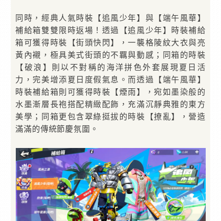
同時，經典人氣時裝【追風少年】與【端午風華】
補給箱雙雙限時返場！透過【追風少年】時裝補給
箱可獲得時裝【街頭快閃】，一襲格陵紋大衣與亮
黃內襯，極具美式街頭的不羈與動感；同箱的時裝
【破浪】則以不對稱的海洋拼色外套展現夏日活
力，完美增添夏日度假氣息。而透過【端午風華】
時裝補給箱則可獲得時裝【煙雨】，宛如墨染般的
水墨漸層長袍搭配精緻配飾，充滿沉靜典雅的東方
美學；同箱更包含翠綠挺拔的時裝【撩亂】，營造
滿滿的傳統節慶氛圍。