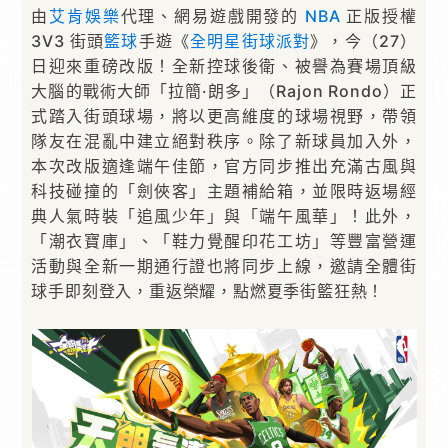
由
艾肯娛樂
代理、網易遊戲開發的
NBA
正版授權
3V3 街頭
籃球
手遊《
全明星街球派對
》，今（27）
日迎來重磅改版！全新控球後衛、被譽為賽場頂級
大腦的戰術大師「拉簡·朗多」（Rajon Rondo）正
式踏入街頭球場，將以更高維度的球場視野，帶領
隊友在混亂中建立絕對秩序。除了新球員加入外，
本次改版適逢端午佳節，官方同步推出充滿古風與
科技碰撞的「劍俠客」主題補給箱，並限時返場經
典人氣時裝「追風少年」與「端午風華」！此外，
「潮衣寶庫」、「鞋力覺醒印花工坊」等豐富營運
活動與全新一期通行證也將同步上線，邀請全體街
球手即刻登入，重返榮耀，點燃夏季街籃狂熱！