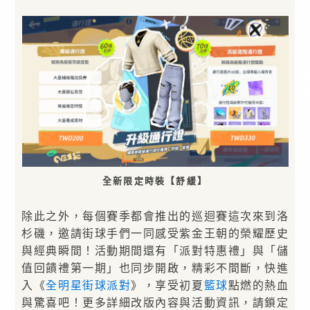
全新限定時裝【舒緩】
除此之外，每個賽季都會推出的巡迴賽這次來到洛
杉磯，邀請街球手們一同感受紫金王朝的榮耀歷史
與經典瞬間！活動期間還有「派對特惠禮」與「儲
值回饋禮第一期」也同步開啟，精彩不間斷，快進
入《
全明星街球派對
》，享受初夏
籃球
點燃的熱血
與驚喜吧！更多詳細改版內容與活動資訊，請鎖定