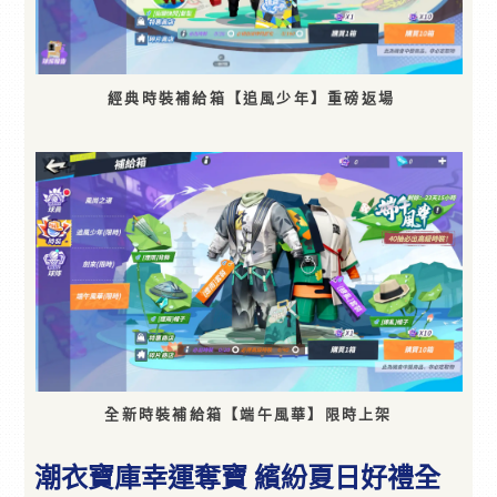
經典時裝補給箱【追風少年】重磅返場
全新時裝補給箱【端午風華】限時上架
潮衣寶庫幸運奪寶 繽紛夏日好禮全