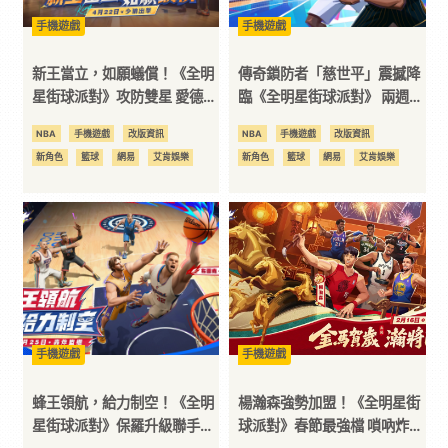
手機遊戲
手機遊戲
新王當立，如願蟻償！《全明
傳奇鎖防者「慈世平」震撼降
星街球派對》攻防雙星 愛德華
臨《全明星街球派對》 兩週年
茲與布里吉斯入陣！
慶典！狂歡好禮領不停
NBA
手機遊戲
改版資訊
NBA
手機遊戲
改版資訊
新角色
籃球
網易
艾肯娛樂
新角色
籃球
網易
艾肯娛樂
手機遊戲
手機遊戲
蜂王領航，給力制空！《全明
楊瀚森強勢加盟！《全明星街
星街球派對》保羅升級聯手暴
球派對》春節最強檔 嗩吶炸