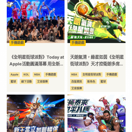
技
全
方
手機遊戲
手機遊戲
《全明星街球派對》Today at
天朗氣清，綠星如茵《全明星
位
Apple活動圓滿落幕 用全新
街球派對》天才控衛朗多席捲
iPhone 17 電競級效能打造沉
球場！
Apple
KOL
NBA
手機遊戲
NBA
全明星街球派對
手機遊戲
資
浸式街球派對
籃球
線下活動
艾肯娛樂
改版資訊
新角色
籃球
艾肯娛樂
訊
平
台