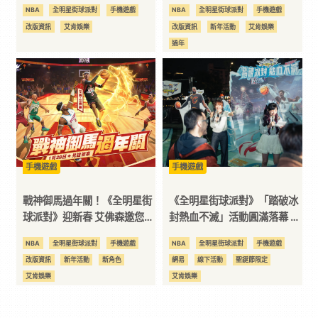
力美學「白魔獸」葛里芬重磅
場、魚王爭霸與百變時裝陪你
NBA
全明星街球派對
手機遊戲
NBA
全明星街球派對
手機遊戲
登場
過好年
改版資訊
艾肯娛樂
改版資訊
新年活動
艾肯娛樂
過年
手機遊戲
手機遊戲
戰神御馬過年關！《全明星街
《全明星街球派對》「踏破冰
球派對》迎新春 艾佛森邀您一
封熱血不滅」活動圓滿落幕 玩
起見證答案
家齊聚以球會友，攜手推廣衛
NBA
全明星街球派對
手機遊戲
NBA
全明星街球派對
手機遊戲
教公益理念！
改版資訊
新年活動
新角色
網易
線下活動
聖誕節限定
艾肯娛樂
艾肯娛樂