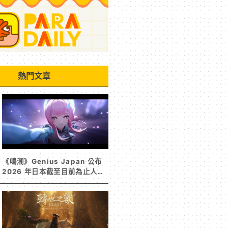
熱門文章
《鳴潮》Genius Japan 公布
2026 年日本截至目前為止人氣
歌單《遠航星的告別》&《自無
垠處歸航之星》入榜