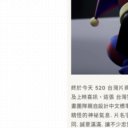
終於今天 520 台灣
及上映喜訊，這張 台
畫團隊親自設計中文標準
精怪的神祕氣息. 片名
同. 誠意滿滿. 讓不