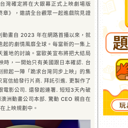
台灣確定將在大銀幕正式上映劇場版
終章》，邀請全台觀眾一起進戲院見證
動畫自 2023 年在網路首播以來，就
迭起的劇情風靡全球。每當新的一集上
天蓋地的討論。當歐美宣布將把大結局
映時，一開始只有美國跟日本確認. 台
刻掀起一陣「跪求台灣同步上映」的集
寫信給發行片商. 拜託引進. 更製作了
電影公司. 還發起連署. 短短3天內破
澳洲動畫公司本部. 驚動 CEO 親自在
已在上映規劃中。