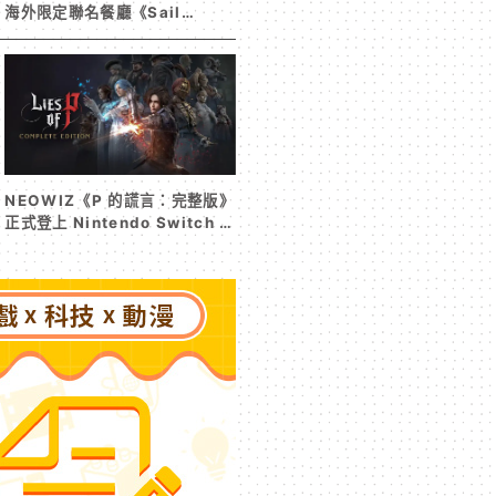
海外限定聯名餐廳《Sail
Beyond！～駛向更遠的彼方
～》今夏登場！
NEOWIZ《P 的謊言：完整版》
正式登上 Nintendo Switch 2
收錄遊戲本篇與 DLC《P 的謊
言：序曲》完整體驗克拉特城
（Krat）沒落前後的壯闊篇章