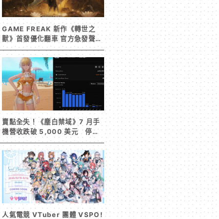
GAME FREAK 新作《轉世之
獸》首發優化翻車 官方急發聲明
承諾提供大量更新彌補
賣點全失！《塵白禁域》7 月手
機營收跌破 5,000 美元 停服
整改後玩家大量流失
人氣電競 VTuber 團體 VSPO!