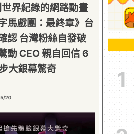
 創世界紀錄的網路動畫
字馬戲團：最終章》台
確認 台灣粉絲自發破
動 CEO 親自回信 6
同步大銀幕驚奇
1
5/20