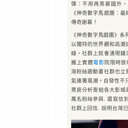
彈：不用再羨慕國外，
《神奇數字馬戲團：最
傳奇謝幕！
《神奇數字馬戲團》系列
以獨特的世界觀和高潮
線，社群上就會湧現鋪
搬上實體
電影
院限時放
灣粉絲跟動畫社群也立
氣連署風潮。自發性不只
票房分析寄給各大影城跟
萬名粉絲參與. 還寫信到
社群上回信. 說明台灣