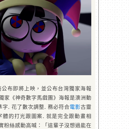
片商公布即將上映，並公布台灣獨家海報
灣獨家《神奇數字馬戲團》海報是澳洲動
字. 花了數次調整. 務必符合
電影
古靈
字體的打光跟圖案. 就是完全跟動畫相
少忠實粉絲感動高喊：「這輩子沒想過能在