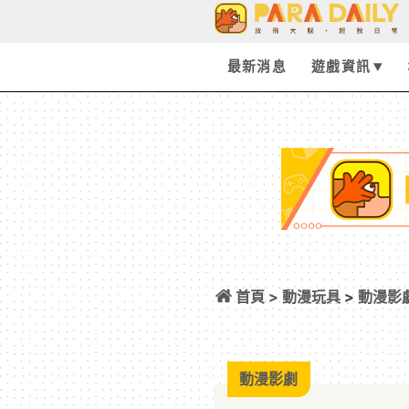
最新消息
遊戲資訊
首頁 >
動漫玩具
>
動漫影
《神奇數字馬戲團
萬人連署成功驚動 C
動漫影劇