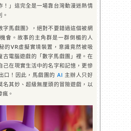
作！」這完全是一場靠台灣動漫迷熱情
利。
數字馬戲團》，絕對不要錯過這個被網
機會。故事的主角群是一群倒楣的人
秘的VR虛擬實境裝置，意識竟然被吸
代復古電腦遊戲的「數字馬戲團」裡。在
自己在現實生活中的名字和記憶，更慘
出口！因此，馬戲團的
AI
主辦人只好
莫名其妙、超級無厘頭的冒險遊戲，以
發瘋。