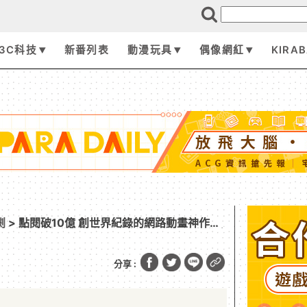
3C科技
新番列表
動漫玩具
偶像網紅
KIRA
劇
> 點閱破10億 創世界紀錄的網路動畫神作
：最終章》台灣大銀幕上映確認 台灣粉絲自發破
EO 親自回信 6 月 5 日全球同步大銀幕驚奇
分享 :