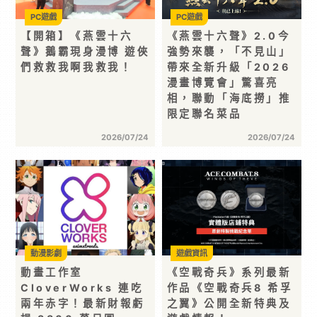
PC遊戲
PC遊戲
【開箱】《燕雲十六
《燕雲十六聲》2.0今
聲》鵝霸現身漫博 遊俠
強勢來襲，「不見山」
們救救我啊我救我！
帶來全新升級「2026
漫畫博覽會」驚喜亮
相，聯動「海底撈」推
限定聯名菜品
2026/07/24
2026/07/24
動漫影劇
遊戲資訊
動畫工作室
《空戰奇兵》系列最新
CloverWorks 連吃
作品《空戰奇兵8 希孚
兩年赤字！最新財報虧
之翼》公開全新特典及