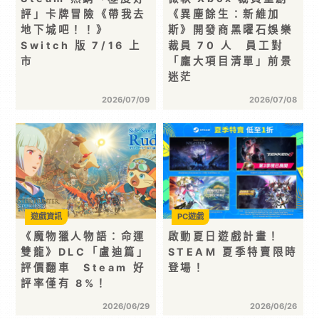
評」卡牌冒險《帶我去
《異塵餘生：新維加
地下城吧！！》
斯》開發商黑曜石娛樂
Switch 版 7/16 上
裁員 70 人 員工對
市
「龐大項目清單」前景
迷茫
2026/07/09
2026/07/08
遊戲資訊
PC遊戲
《魔物獵人物語：命運
啟動夏日遊戲計畫！
雙龍》DLC「盧迪篇」
STEAM 夏季特賣限時
評價翻車 Steam 好
登場！
評率僅有 8%！
2026/06/29
2026/06/26