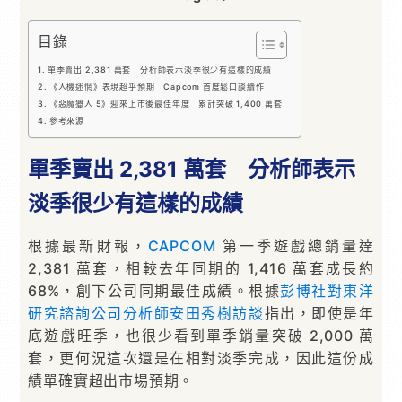
目錄
單季賣出 2,381 萬套 分析師表示淡季很少有這樣的成績
《人機迷惘》表現超乎預期 Capcom 首度鬆口談續作
《惡魔獵人 5》迎來上市後最佳年度 累計突破 1,400 萬套
參考來源
單季賣出 2,381 萬套 分析師表示
淡季很少有這樣的成績
根據最新財報，
CAPCOM
第一季遊戲總銷量達
2,381 萬套，相較去年同期的 1,416 萬套成長約
68%，創下公司同期最佳成績。根據
彭博社對東洋
研究諮詢公司分析師安田秀樹訪談
指出，即使是年
底遊戲旺季，也很少看到單季銷量突破 2,000 萬
套，更何況這次還是在相對淡季完成，因此這份成
績單確實超出市場預期。