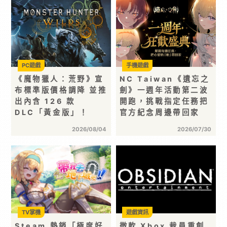
PC遊戲
手機遊戲
《魔物獵人：荒野》宣
NC Taiwan《遺忘之
布標準版價格調降 並推
劍》一週年活動第二波
出內含 126 款
開跑，挑戰指定任務把
DLC「黃金版」！
官方紀念周邊帶回家
2026/08/04
2026/07/30
TV掌機
遊戲資訊
Steam 熱銷「極度好
微軟 Xbox 裁員重創