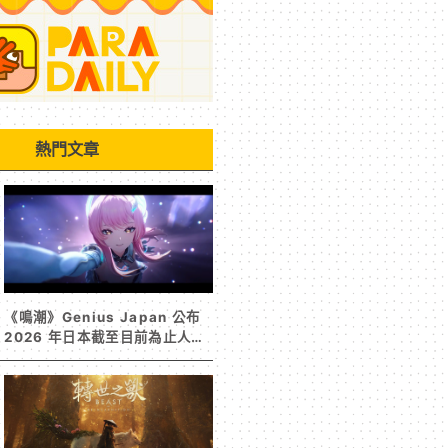
熱門文章
《鳴潮》Genius Japan 公布
2026 年日本截至目前為止人氣
歌單《遠航星的告別》&《自無
垠處歸航之星》入榜