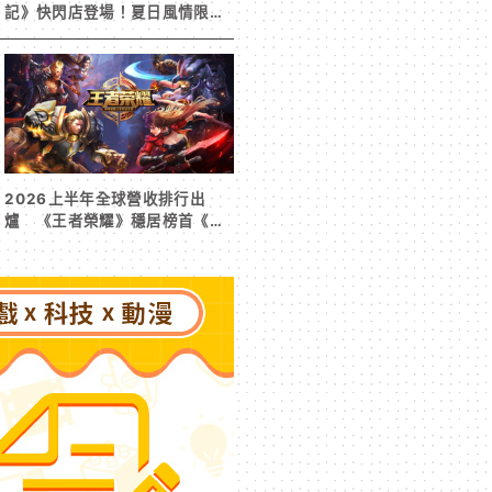
記》快閃店登場！夏日風情限定
周邊首度公開
2026上半年全球營收排行出
爐 《王者榮耀》穩居榜首《寒
霜啟示錄》緊追在後！