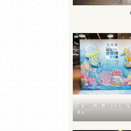
《關於我轉生變成史萊姆這檔
景區