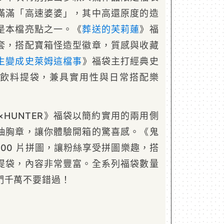
滿滿「高速婆婆」，其中高還原度的造
是本檔亮點之一。《
葬送的芙莉蓮
》福
套，搭配寶箱怪造型徽章，質感與收藏
生變成史萊姆這檔事
》福袋主打經典史
飲料提袋，兼具實用性與日常搭配樂
R×HUNTER》福袋以簡約實用的兩用側
抽胸章，讓你體驗開箱的驚喜感。《鬼
000 片拼圖，讓粉絲享受拼圖樂趣，搭
提袋，內容非常豐富。全系列福袋數量
們千萬不要錯過！