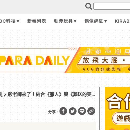
3C科技
新番列表
動漫玩具
偶像網紅
KIRA
劇
> 殺老師來了！結合《獵人》與《葬送的芙
木棉花「超動漫研究社」快閃店於三創生活園區
分享 :