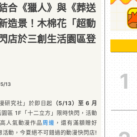
結合《獵人》與《葬送
新造景！木棉花「超動
閃店於三創生活園區登
1
5/13
漫研究社」於即日起
（5/13）至 6 月
活園區 1F「十二立方」限時快閃，活動
高人氣動漫作品
周邊
，還有滿額贈好
惠活動，今夏絕不可錯過的動漫快閃店!