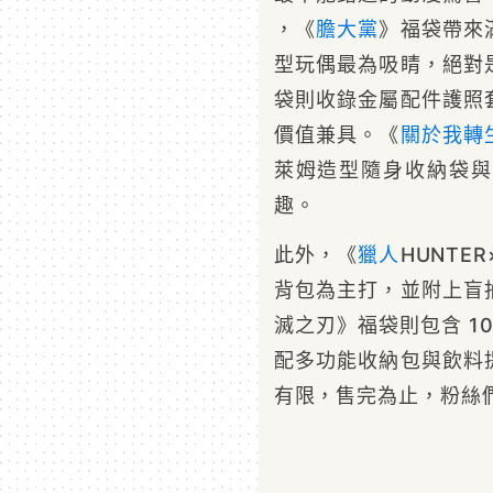
，《
膽大黨
》福袋帶來
型玩偶最為吸睛，絕對
袋則收錄金屬配件護照
價值兼具。《
關於我轉
萊姆造型隨身收納袋與
趣。
此外，《
獵人
HUNTE
背包為主打，並附上盲
滅之刃》福袋則包含 1
配多功能收納包與飲料
有限，售完為止，粉絲