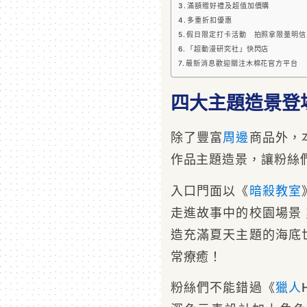
滿額贈好禮及超值加價購
多重折扣優惠
假日限定打卡活動 拍照拿限量明信
「超動漫研究社」快閃店
最新消息歡迎關注木棉花官方平台
四大主題造景
除了豐富
周邊
商品外，
作品主題造景，讓粉絲
入口門面以《
暗殺教室
走進故事中的校園場景
造充滿夏天主題的海底
常療癒！
粉絲們不能錯過《
獵人