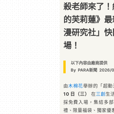
殺老師來了！
的芙莉蓮》最
漫研究社」快
場！
以下內容由廠商提供
By
PARA新聞
2026/0
由
木棉花
舉辦的「超動
10 日（三）
在
三創
生
採免費入場，集結多部
禮、限量福袋、獨家優