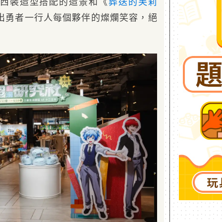
西裝造型搭配的造景和《
葬送的芙莉
出勇者一行人每個夥伴的燦爛笑容，絕