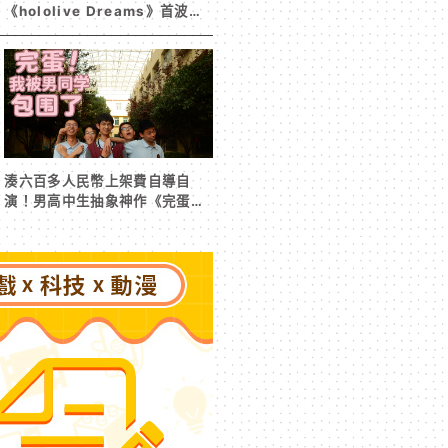
《hololive Dreams》首波夏
日活動今日開跑 白銀諾艾爾等
5 位人氣成員泳裝卡池同步解鎖
湊六百多人民幣上架費自導自
演！男高中生抽象神作《完蛋！
我被男同學包圍了》突然爆紅