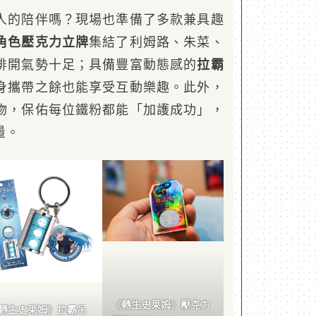
人的陪伴嗎？現場也準備了多款兼具趣
角色壓克力立牌
集結了利姆路、朱菜、
排開氣勢十足；具備豐富動態感的
拉霸
身攜帶之餘也能享受互動樂趣。此外，
物，保佑每位鐵粉都能「加護成功」，
量。
《轉生史萊姆》壓克力
轉生史萊姆》拉霸吊