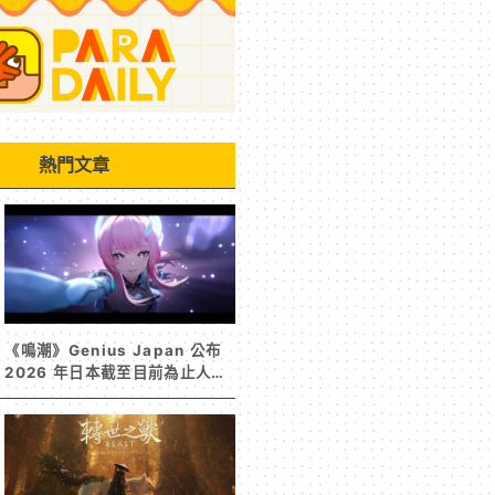
熱門文章
《鳴潮》Genius Japan 公布
2026 年日本截至目前為止人氣
歌單《遠航星的告別》&《自無
垠處歸航之星》入榜