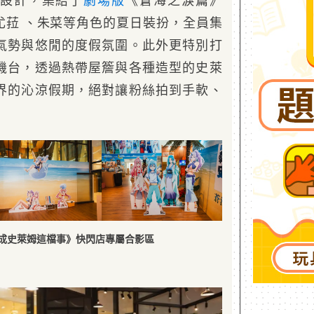
設計，集結了
劇場版
《蒼海之淚篇》
尤菈 、朱菜等角色的夏日裝扮，全員集
氣勢與悠閒的度假氛圍。此外更特別打
機台，透過熱帶屋簷與各種造型的史萊
界的沁涼假期，絕對讓粉絲拍到手軟、
成史萊姆這檔事》快閃店專屬合影區