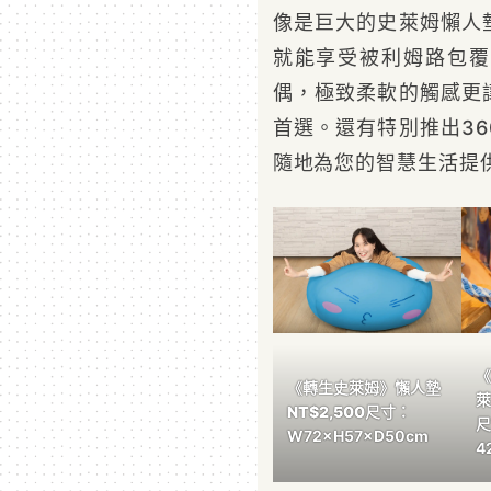
像是巨大的史萊姆懶人
就能享受被利姆路包覆
偶，極致柔軟的觸感更
首選。還有特別推出3
隨地為您的智慧生活提
《
《轉生史萊姆》懶人墊
NT$2,500
尺寸：
尺
W72×H57×D50cm
4