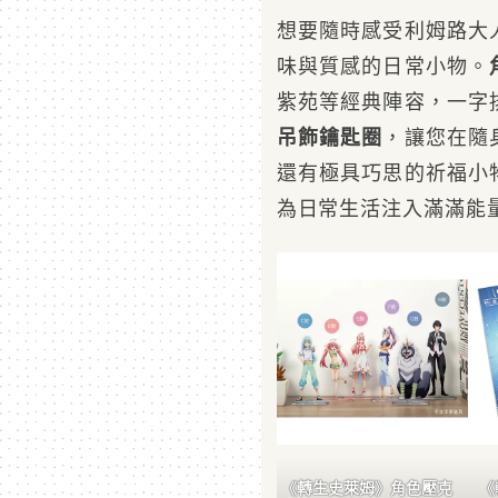
想要隨時感受利姆路大
味與質感的日常小物。
紫苑等經典陣容，一字
吊飾鑰匙圈
，讓您在隨
還有極具巧思的祈福小
為日常生活注入滿滿能
《轉生史萊姆》角色壓克
《