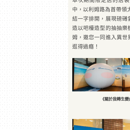
本次期間限定店的店裝
中，以利姆路為首帶領
結一字排開，展現磅礡
造以吧檯造型的抽抽樂
姆，邀您一同進入異世
逛得過癮！
《關於我轉生變