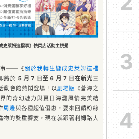
2
成史萊姆這檔事》快閃店活動主視覺
3
事——《
關於我轉生變成史萊姆這檔
即將於
5 月 7 日至 6 月 7 日在新光三
活動會館熱鬧登場！以
劇場版
《蒼海之
界的奇幻魅力與夏日海灘風情完美結
作
周邊
與各種超值優惠，要來回饋粉絲
4
購物的雙重饗宴，現在就跟著利姆路大