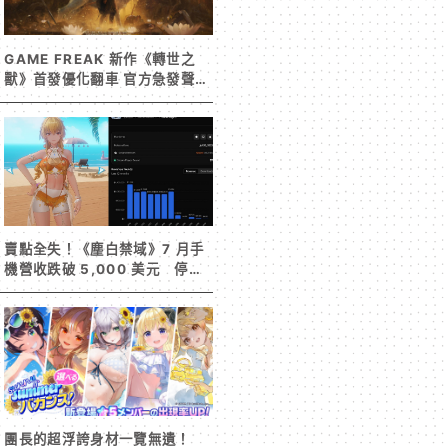
GAME FREAK 新作《轉世之
獸》首發優化翻車 官方急發聲明
承諾提供大量更新彌補
賣點全失！《塵白禁域》7 月手
機營收跌破 5,000 美元 停服
整改後玩家大量流失
團長的超浮誇身材一覽無遺！