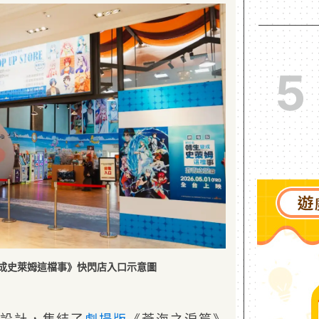
5
成史萊姆這檔事》快閃店入口示意圖