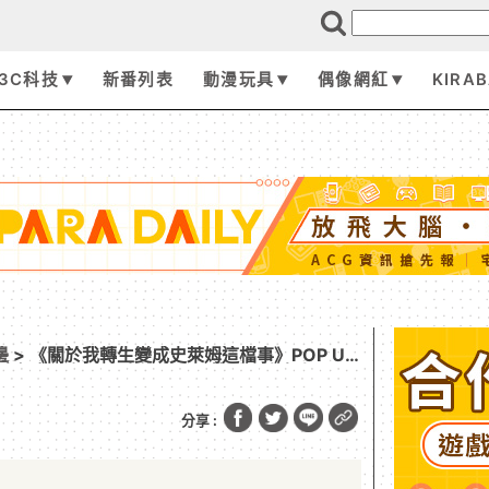
3C科技
新番列表
動漫玩具
偶像網紅
KIRA
邊
> 《關於我轉生變成史萊姆這檔事》POP UP
景驚喜揭幕！新品同步推出！跟著利姆路大人一同
吧！
分享 :