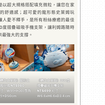
墊以超大規格搭配填充微粒，讓您在家
的舒適感；超可愛的龍形態史萊姆玩
讓人愛不釋手，是所有粉絲療癒的最佳
60度摺疊磁吸手機支架，讓利姆路隨時
供最強大的支撐。
轉生史萊姆》龍形史
《轉生史萊姆》360度
萊姆玩偶
NT$980
摺疊磁吸手機支架
寸：W91×H30(含角
NT$499
尺寸：
2)×D50cm
W6.6xH6.6xD3.4 cm