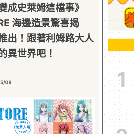
變成史萊姆這檔事》
TORE 海邊造景驚喜揭
推出！跟著利姆路大人
的異世界吧！
1
05/08