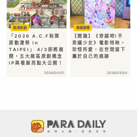
動漫影劇
專題報導
「2026 A.C.F秋葉
【開箱】《穿越吧!不
原動漫祭 in
思議少女》電影特映，
TAIPEI」 4/3即將展
珍惜所愛，在世間留下
開，五大展區原創概念
屬於自己的痕跡
IP與看展亮點大公開！
2026/04/01
2026/03/04
首頁 >
動漫玩具
>
動漫周邊
> 穿越時空的浪漫！動畫代理商
回歸線娛樂打造「夏日動漫時光機」《真珠美人魚》
《科學小飛俠》《凡爾賽玫瑰》 於誠品生活四大展區
開啟跨世代的感動對話！
分享 :
動漫周邊