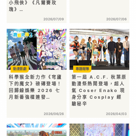
小飛俠》《凡爾賽玫
瑰》…
2026/07/09
2026/07/06
動漫影劇
專題報導
科學猴全新力作《穹廬
第一屆 A.C.F. 秋葉原
下的魔女》磅礡登場！
動漫祭熱鬧登場，超人
回歸線娛樂 2026 七
氣 Coser Enako 現
月新番強檔連發…
身分享 Cosplay 經
驗秘辛
2026/06/26
2026/04/03