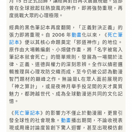
月 15 日正式回歸，讓經典對白再次震撼視聽。這部
曾在全球掀起狂熱旋風的神作，即將強勢重現，再
度挑戰大眾的心理極限。
經典的黑色筆記本再度翻開，「正義對決正義」的
張力即將重現。自 2006 年
動畫
化以來，《
死亡筆
記本
》便以其核心命題奠定「邪道神作」的地位。
原作由大場鶇編劇、小畑健作畫，將「名字被寫入
筆記本就會死亡」的簡單規則，發展為一場關於法
律、正義、道德與權力的深刻思辨。全作以縝密邏
輯推理與心理攻防交織而成，至今仍被公認為動漫
智鬥題材的巔峰之作。無論是L在眾人面前展現的
「神之算計」，或是夜神月舉手投足間的天才異質
魅力，都跨越世代、成為全球動漫迷共同的文化記
憶。
《
死亡筆記本
》的影響力不僅止於動漫圈，更曾引
發全球性的社會現象。
動畫
播出期間，不論收視表
現或周邊討論度皆創下驚人迴響，甚至出現模仿劇