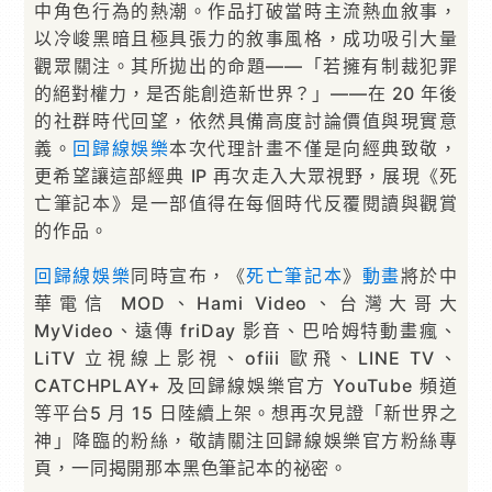
中角色行為的熱潮。作品打破當時主流熱血敘事，
以冷峻黑暗且極具張力的敘事風格，成功吸引大量
觀眾關注。其所拋出的命題——「若擁有制裁犯罪
的絕對權力，是否能創造新世界？」——在 20 年後
的社群時代回望，依然具備高度討論價值與現實意
義。
回歸線娛樂
本次代理計畫不僅是向經典致敬，
更希望讓這部經典 IP 再次走入大眾視野，展現《死
亡筆記本》是一部值得在每個時代反覆閱讀與觀賞
的作品。
回歸線娛樂
同時宣布，《
死亡筆記本
》
動畫
將於中
華電信 MOD、Hami Video、台灣大哥大
MyVideo、遠傳 friDay 影音、巴哈姆特動畫瘋、
LiTV 立視線上影視、ofiii 歐飛、LINE TV、
CATCHPLAY+ 及回歸線娛樂官方 YouTube 頻道
等平台5 月 15 日陸續上架。想再次見證「新世界之
神」降臨的粉絲，敬請關注回歸線娛樂官方粉絲專
頁，一同揭開那本黑色筆記本的祕密。