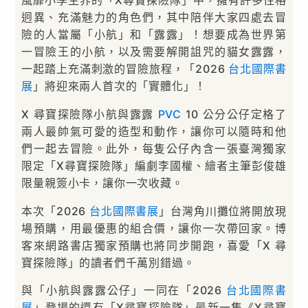
風靡小學生界的「X尋寶探險隊」中，擁有許多性格
迥異、充滿魅力的角色們，其中陪伴大家四處去冒
險的人當屬「小航」和「露露」！想要成為世界第
一冒險王的小航，以及需要解開詛咒的貓女露露，
一起踏上充滿刺激的冒險旅程，「2026
台北國際書
展
」將迎來兩人首次的「實體化」！
X 尋寶探險隊小航與露露
PVC
10 公分公仔定格了
兩人最帥氣可愛的造型和動作，讓你可以隨時和他
們一起去冒險。此外，每隻公仔內含一張臺灣獨家
限定「X尋寶探險隊」編劇李國權、繪者主筆彭俊雄
限量親簽小卡，讓你一次收藏。
本次「2026
台北國際書展
」台灣角川攤位將開放現
場預購，用最優惠的組合價，讓你一次帶回家。博
客來網路書店獨家預購也將同步開跑，喜愛「X 尋
寶探險隊」的讀者們千萬別錯過。
與「小航與露露公仔」一同在「2026
台北國際書
展
」登場的還有「X尋寶探險隊」最新一集《X尋寶