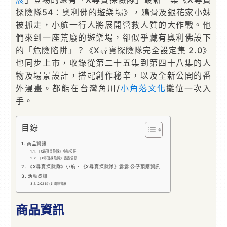
探險隊54：奧利佛的遊樂場》，鴉骨及銀花家小妹
被抓走，小航一行人將展開營救人質的大作戰。他
們來到一座荒廢的遊樂場，卻似乎藏有奧利佛設下
的「危險陷阱」？《X尋寶探險隊完全設定集 2.0》
也同步上市，收錄從第二十五集到第四十八集的人
物及場景設計，搭配創作秘辛，以及全新公開的番
外漫畫。都能在台灣角川/
小角落文化
攤位一次入
手。
目錄
商品資訊
《X尋寶探險隊》小航公仔
《X尋寶探險隊》露露公仔
《X尋寶探險隊》小航、《X尋寶探險隊》露露 公仔預購資訊
活動資訊
2026台北國際書展
商品資訊