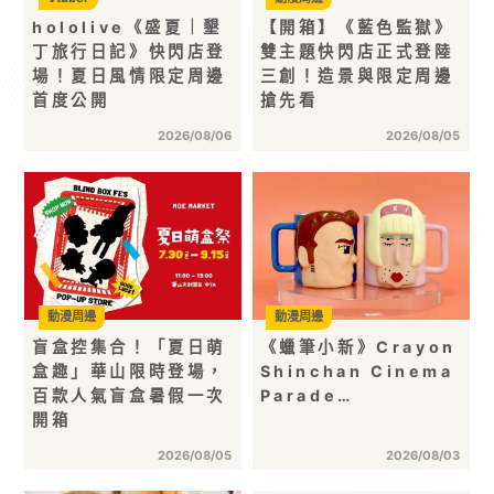
hololive《盛夏｜墾
【開箱】《藍色監獄》
丁旅行日記》快閃店登
雙主題快閃店正式登陸
場！夏日風情限定周邊
三創！造景與限定周邊
首度公開
搶先看
2026/08/06
2026/08/05
動漫周邊
動漫周邊
盲盒控集合！「夏日萌
《蠟筆小新》Crayon
盒趣」華山限時登場，
Shinchan Cinema
百款人氣盲盒暑假一次
Parade…
開箱
2026/08/05
2026/08/03