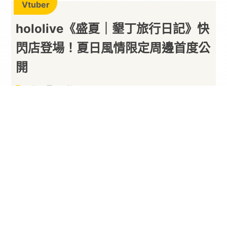
Vtuber
hololive《盛夏｜墾丁旅行日記》快
閃店登場！夏日風情限定周邊首度公
開
居然是墾丁風格！
By
一枚月餅
2026/08/06
由人氣
虛擬偶像
經紀公司
hololive
production 正
式授權、NoonX
樂曜日
策劃的全新主題
快閃店
「
hololive
production 盛夏｜墾丁旅行日記」，
將於 8 月 11 日起在台中大遠百 11 樓正式登場。延
續先前廣受粉絲喜愛的「春日旅行日記」系列，本
次則將舞台移至充滿南國風情的墾丁，以海灘、陽
光與海浪為主題，邀請粉絲與成員們一同展開夏日
假期。