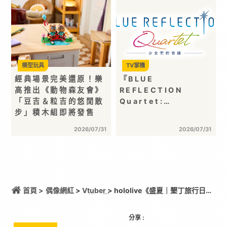
模型玩具
TV掌機
經典場景完美還原！樂
『BLUE
高推出《動物森友會》
REFLECTION
「豆吉＆粒吉的悠閒散
Quartet:…
步」積木組即將發售
2026/07/31
2026/07/31
首頁 >
偶像網紅
>
Vtuber
> hololive《盛夏｜墾丁旅行日
記》快閃店登場！夏日風情限定周邊首度公開
分享 :