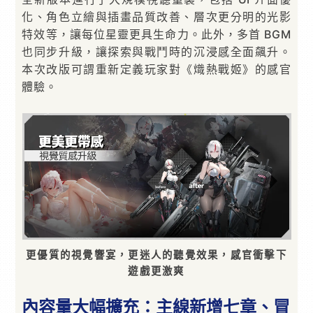
化、角色立繪與插畫品質改善、層次更分明的光影
特效等，讓每位星靈更具生命力。此外，多首 BGM
也同步升級，讓探索與戰鬥時的沉浸感全面飆升。
本次改版可謂重新定義玩家對《熾熱戰姬》的感官
體驗。
更優質的視覺響宴，更迷人的聽覺效果，感官衝擊下
遊戲更激爽
內容量大幅擴充：主線新增七章、冒