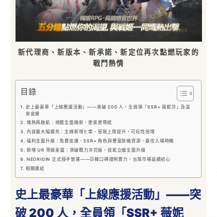
新代理商、新版本、新承諾、新定位再次點燃玩家的
戰鬥熱情
目錄
史上最豪華「上線應援活動」——突破 200 人，全員領「SSR+ 薇妮莎」及溫
泉皮膚
熾熱再啟航：視聽全面煥新，更美更帶感
內容量大幅擴充：主線新增七章、冒險上限提升，可玩性倍增
福利全面升級：免費皮膚、SSR+ 角色與豐富掛機資源，最佳入場時機
新增 UR 等級星靈：突破戰力天花板，技能立繪全面升級
NEORIGIN 正式接手營運——日韓口碑證明實力，台灣市場延續初心
相關連結
史上最豪華「上線應援活動」——突
破 200 人，全員領「SSR+ 薇妮