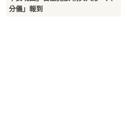
分儀」報到
以下內容由廠商提供
By
PARA新聞
2026/08/06
由
沛羽數位娛樂
代理，後啟示錄小隊戰略
RPG
《
少
女前線
2︰追放》今（6）日開放全新主題活動「月
下安魂曲」，六分儀曾隸屬於奧爾勞格財團，在重
要的任務失敗後遭到廢棄，心智嚴重損壞，隨後被
艾莫號救助，成為大家可靠的夥伴，詳情請看以下
報導。