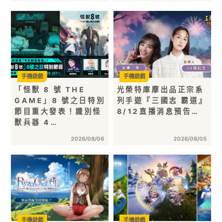
手機遊戲
手機遊戲
「怪獸 8 號 THE
光榮特庫摩出品正宗系
GAME」8 號之日特別
列手遊『三國志 霸道』
節目重大發表！識別怪
8/12直播消息預告…
獸兵器 4…
2026/08/06
2026/08/05
手機遊戲
手機遊戲