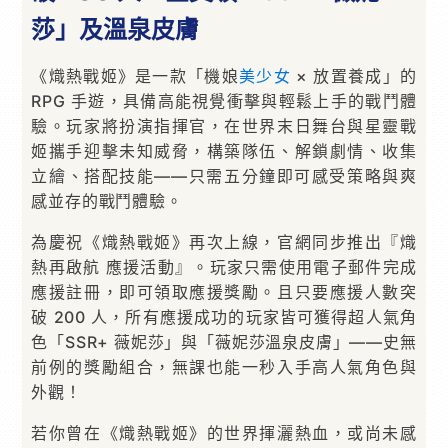
莎」及溫泉皮膚
《熾熱戰姬》是一款「機娘
美少女
× 放置養成」的
RPG 手遊，具備高能視覺衝擊與輕鬆上手的戰鬥體
驗。玩家將扮演指揮官，在世界末日舞台與星靈戰
姬攜手迎擊未知威脅，構築隊伍、解鎖劇情、收集
立繪、搭配技能——只需五分鐘即可感受策略與爽
感並存的戰鬥體驗。
為慶祝《熾熱戰姬》再次上線，官網同步推出『熾
熱再啟航 應援活動』。玩家只需使用電子郵件完成
應援註冊，即可領取應援獎勵。且只要應援人數突
破 200 人，所有應援成功的玩家皆可獲得超人氣角
色「SSR+ 薇妮莎」與「薇妮莎溫泉皮膚」——史無
前例的獎勵組合，無課也能一秒入手高人氣角色與
外觀！
若你曾在《熾熱戰姬》的世界揮灑熱血，或尚未感