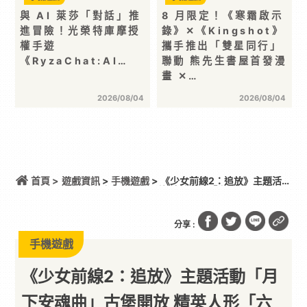
與 AI 萊莎「對話」推
8 月限定！《寒霜啟示
進冒險！光榮特庫摩授
錄》✕《Kingshot》
權手遊
攜手推出「雙星同行」
《RyzaChat:AI…
聯動 熊先生書屋首發漫
畫 ✕…
2026/08/04
2026/08/04
首頁 >
遊戲資訊
>
手機遊戲
> 《少女前線2：追放》主題活動
「月下安魂曲」古堡開放 精英人形「六分儀」報到
分享 :
手機遊戲
《少女前線2：追放》主題活動「月
下安魂曲」古堡開放 精英人形「六