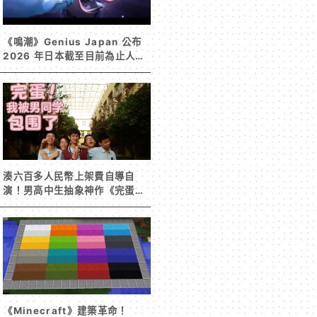
《鳴潮》Genius Japan 公布
2026 年日本截至目前為止人氣
歌單《遠航星的告別》&《自無
垠處歸航之星》入榜
湊六百多人民幣上架費自導自
演！男高中生抽象神作《完蛋！
我被男同學包圍了》突然爆紅
《Minecraft》建築革命！