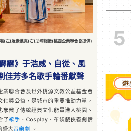
5
喉(左)及素還真(右)助陣相挺(桃園企業聯合會提供)
起霹靂》于浩威、自從、風
劉佳芳
多名歌手
輪番獻聲
企業聯合會及世外桃源文教公益基金會
文化與公益，是城市的重要推動力量，
也象徵了傳統經典文化能量進入桃園、
合了
歌手
、Cosplay、布袋戲俠義劇情
的盛大
音樂劇
。