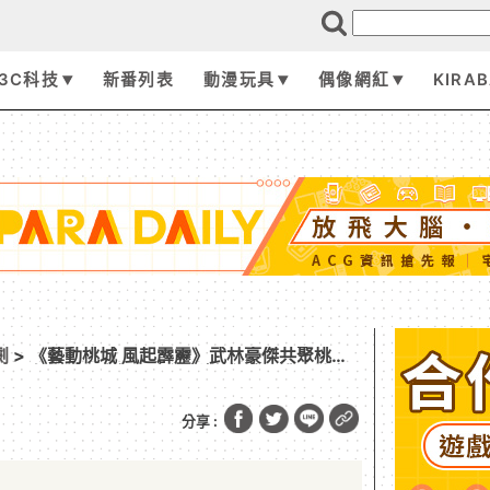
3C科技
新番列表
動漫玩具
偶像網紅
KIRA
劇
> 《藝動桃城 風起霹靂》武林豪傑共聚桃
霹靂布袋戲宇宙觀與音樂劇模式 體現桃園城市
分享 :