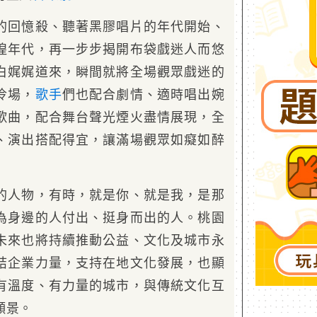
的回憶殺、聽著黑膠唱片的年代開始、
煌年代，再一步步揭開布袋戲迷人而悠
白娓娓道來，瞬間就將全場觀眾戲迷的
冷場，
歌手
們也配合劇情、適時唱出婉
歌曲，配合舞台聲光煙火盡情展現，全
、演出搭配得宜，讓滿場觀眾如癡如醉
的人物，有時，就是你、就是我，是那
為身邊的人付出、挺身而出的人。桃園
未來也將持續推動公益、文化及城市永
結企業力量，支持在地文化發展，也顯
有溫度、有力量的城市，與傳統文化互
願景。