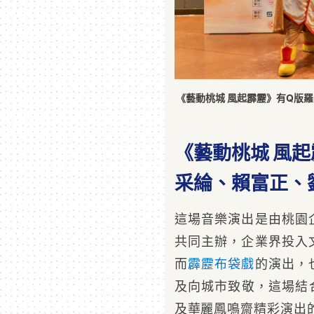
《藝動桃城 風起霹靂》有Q版羅
《藝動桃城 風
采綸、賴富正、
這場音樂演出是由桃園
共同主辦，企業界投入
而
霹靂布袋戲
的演出，
及向城市致敬，這場結
及華麗鳳鳴齋精彩演出