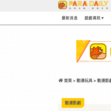
最新消息
遊戲資訊
首頁 >
動漫玩具
>
動漫影
園，江湖再見!融合
文化亮點!
動漫影劇