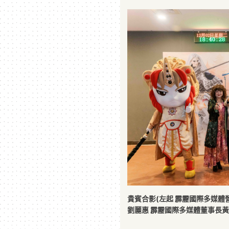
貴賓合影(左起 霹靂國際多媒體
劉麗惠 霹靂國際多媒體董事長