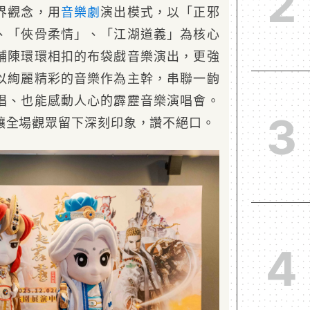
2
界觀念，用
音樂劇
演出模式，以「正邪
、「俠骨柔情」、「江湖道義」為核心
鋪陳環環相扣的布袋戲音樂演出，更強
以絢麗精彩的音樂作為主幹，串聯一齣
唱、也能感動人心的霹靂音樂演唱會。
3
讓全場觀眾留下深刻印象，讚不絕口。
4