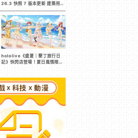
26.3 快照 7 版本更新 建築用方
塊家族迎來新成員 混凝土階梯&
半磚震撼登場！
hololive《盛夏｜墾丁旅行日
記》快閃店登場！夏日風情限定
周邊首度公開