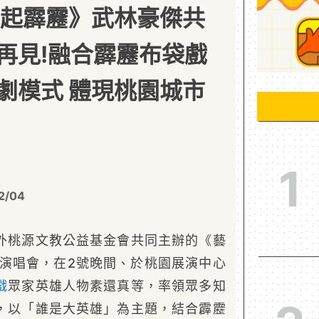
風起霹靂》武林豪傑共
再見!融合霹靂布袋戲
劇模式 體現桃園城市
1
2/04
外桃源文教公益基金會共同主辦的《藝
樂演唱會，在2號晚間、於桃園展演中心
戲
眾家英雄人物素還真等，率領眾多知
，以「誰是大英雄」為主題，結合霹靂