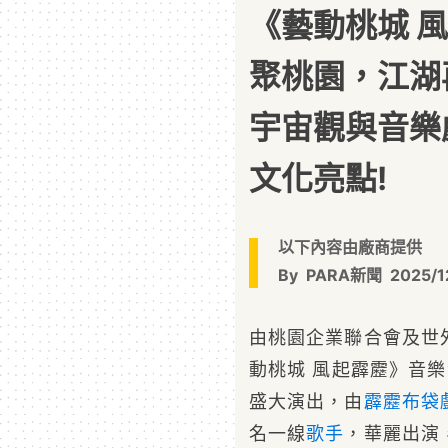
《藝動桃城 
聚桃園，江湖
宇宙觀與音樂
文化亮點!
以下內容由廠商提供
By
PARA新聞
2025/1
由桃園企業聯合會及世
動桃城 風起霹靂》音
盛大演出，由
霹靂布袋
名一線
歌手
，華麗出演