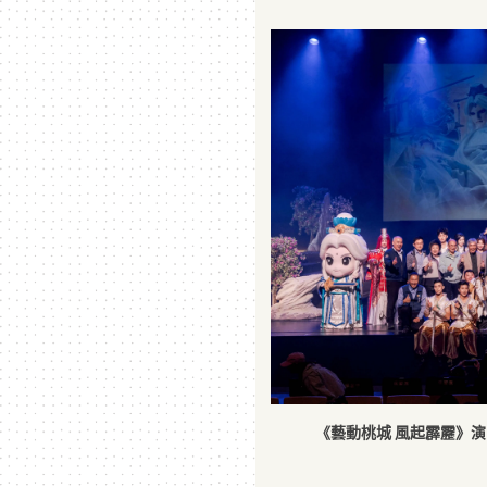
《藝動桃城 風起霹靂》演