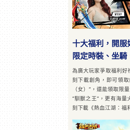
十大福利，開服
限定時裝、坐騎
為廣大玩家爭取福利好
刻下載創角，即可領取
（女）”，還能領取限量
“馴獸之王”，更有海
刻下載《熱血江湖：福