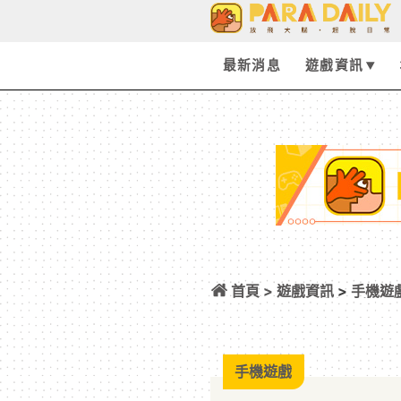
最新消息
遊戲資訊
首頁 >
遊戲資訊
>
手機遊
湖：福利加強版》
手機遊戲