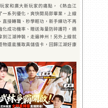
玩家和廣大新玩家的痛點，《熱血江
了一系列優化，爽快開局即畢業，上線
等、直接轉職、秒學輕功，新手練功不再
強化成功機率、贈送海量防碎護符，摘
拿到江湖神裝，走遍神州！另外上線就
怪物還能獲取真儲值卡，回歸江湖好康