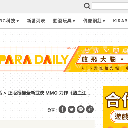
3C科技
新番列表
動漫玩具
偶像網紅
KIRA
戲
> 正版授權全新武俠 MMO 力作《熱血江
雙平臺上市 系列開服豪禮活動公開
分享 :