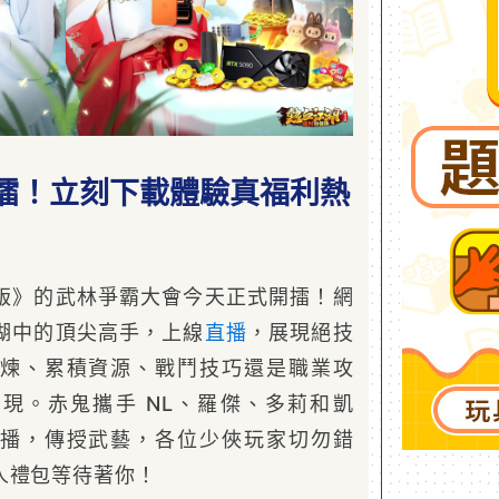
擂！立刻下載體驗真福利熱
版》的武林爭霸大會今天正式開擂！網
湖中的頂尖高手，上線
直播
，展現絕技
煉、累積資源、戰鬥技巧還是職業攻
現。赤鬼攜手 NL、羅傑、多莉和凱
播，傳授武藝，各位少俠玩家切勿錯
人禮包等待著你！