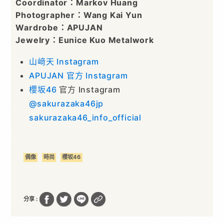
Coordinator：Markov Huang
Photographer：Wang Kai Yun
Wardrobe：APUJAN
Jewelry：Eunice Kuo Metalwork
山﨑天 Instagram
APUJAN 官方 Instagram
櫻坂46
官方 Instagram
@sakurazaka46jp
sakurazaka46_info_official
偶像
時尚
櫻坂46
分享 :