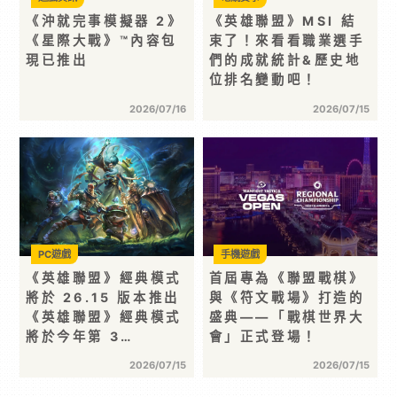
《沖就完事模擬器 2》
《英雄聯盟》MSI 結
《星際大戰》™內容包
束了！來看看職業選手
現已推出
們的成就統計&歷史地
位排名變動吧！
2026/07/16
2026/07/15
PC遊戲
手機遊戲
《英雄聯盟》經典模式
首屆專為《聯盟戰棋》
將於 26.15 版本推出
與《符文戰場》打造的
《英雄聯盟》經典模式
盛典——「戰棋世界大
將於今年第 3…
會」正式登場！
2026/07/15
2026/07/15