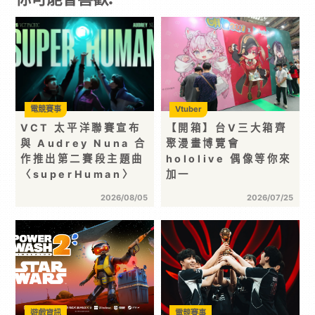
電競賽事
Vtuber
VCT 太平洋聯賽宣布
【開箱】台V三大箱齊
與 Audrey Nuna 合
聚漫畫博覽會
作推出第二賽段主題曲
hololive 偶像等你來
〈superHuman〉
加一
2026/08/05
2026/07/25
遊戲資訊
電競賽事