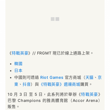
《
特戰英豪
》// FRGMT 現已於線上通路上架。
韓國
日本
中國則可透過
Riot Games
官方商城（
天貓
、
京
東
、
抖音
）與
《特戰英豪》週邊商城
購買。
10 月 3 日 至 5 日，此系列將於舉辦《
特戰英豪
》
巴黎 Champions 的雅高體育館（Accor Arena）
販售。