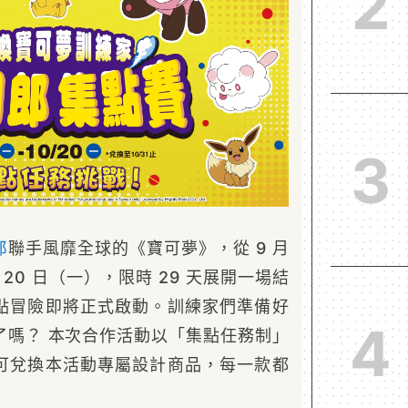
2
3
郎
聯手風靡全球的《寶可夢》，從 9 月
月 20 日（一），限時 29 天展開一場結
點冒險即將正式啟動。訓練家們準備好
4
了嗎？ 本次合作活動以「集點任務制」
可兌換本活動專屬設計商品，每一款都
！