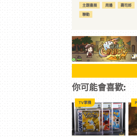
主題書展
周邊
壽司郎
聯動
你可能會喜歡:
TV掌機