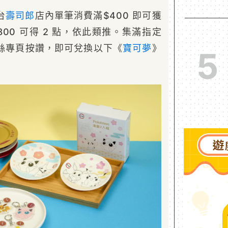
台
壽司郎
店內單筆消費滿$400 即可獲
800 可得 2 點，依此類推。集滿指定
絲專頁按讚，即可兌換以下《
寶可夢
》
5