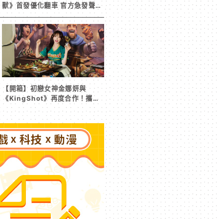
獸》首發優化翻車 官方急發聲明
承諾提供大量更新彌補
【開箱】初戀女神金娜妍與
《KingShot》再度合作！攜手
焦糖楓、柒息地推出「國王燒烤
節」活動