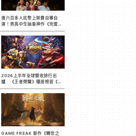
湊六百多人民幣上架費自導自
演！男高中生抽象神作《完蛋！
我被男同學包圍了》突然爆紅
2026上半年全球營收排行出
爐 《王者榮耀》穩居榜首《寒
霜啟示錄》緊追在後！
GAME FREAK 新作《轉世之