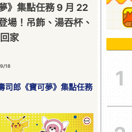
》集點任務 9 月 22
登場！吊飾、湯吞杯、
帶回家
9/18
1
壽司郎《寶可夢》集點任務