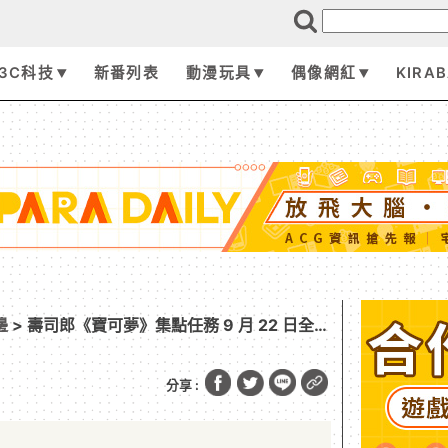
3C科技
新番列表
動漫玩具
偶像網紅
KIRA
邊
> 壽司郎《寶可夢》集點任務 9 月 22 日全台
、湯吞杯、圓淺盤 等你帶回家
分享 :