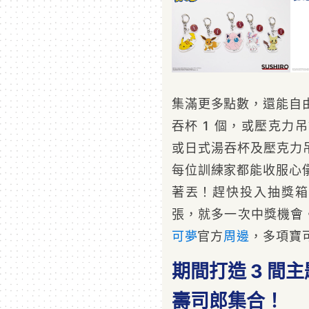
集滿更多點數，還能自由
吞杯 1 個，或壓克力吊
或日式湯吞杯及壓克力吊
每位訓練家都能收服心儀
著丟！趕快投入抽獎箱
張，就多一次中獎機會。
可夢
官方
周邊
，多項寶
期間打造 3 間
壽司郎集合！