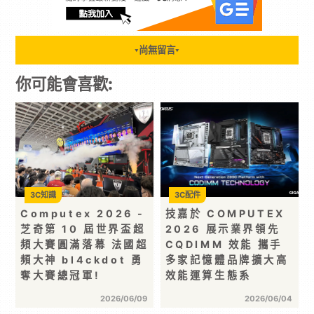
尚無留言
▼
▼
你可能會喜歡:
3C知識
3C配件
Computex 2026 -
技嘉於 COMPUTEX
芝奇第 10 屆世界盃超
2026 展示業界領先
頻大賽圓滿落幕 法國超
CQDIMM 效能 攜手
頻大神 bl4ckdot 勇
多家記憶體品牌擴大高
奪大賽總冠軍!
效能運算生態系
2026/06/09
2026/06/04