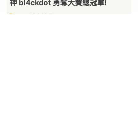
神 bl4ckdot 勇奪大賽總冠軍!
以下內容由廠商提供
By
PARA新聞
2026/06/09
世界知名
超頻
記憶體及高端電競設備領導品牌，
芝
奇
國際正式宣布，來自法國的頂尖超頻好手