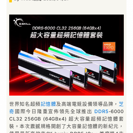
世界知名超頻
記憶體
及高端電競設備領導品牌，
芝
奇
國際今日隆重宣佈領先全球推出
DDR5
-6000
CL32 256GB (64GBx4) 超大容量超頻記憶體套
裝。本次震撼規格開創了大容量記憶體的新紀元，