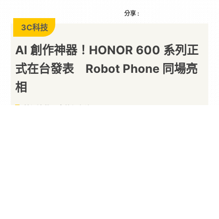
分享 :
3C科技
AI 創作神器！HONOR 600 系列正
式在台發表 Robot Phone 同場亮
相
榮耀這牌子真的很久沒見了
By
狐狸
2026/07/07
手機品牌
HONOR
（
榮耀
）於今（7）日在台北舉辦
品牌登台以來的首場大型發表會，正式推出中高階
新機「
HONOR 600
系列」，當中包含 HONOR
600 Pro 與 HONOR 600 兩款機型。繼旗艦
Magic8 Pro 與入門 X6d 5G 之後，榮耀這回把產
品線補上關鍵的中高階戰力，主打業界首創、內建