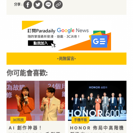
分享 :
尚無留言
▼
▼
你可能會喜歡:
3C科技
手機平板
AI 創作神器！
HONOR 佈局中高階機