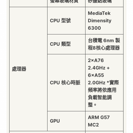
螢幕玻璃材質
矽酸鋁玻璃
MediaTek
CPU 型號
Dimensity
6300
台積電 6nm 製
CPU 類型
程8核心處理器
2×A76
2.4GHz +
處理器
6×A55
CPU 核心時脈
2.0GHz *實際
頻率將依應用
負載智能調
整。
ARM G57
GPU
MC2