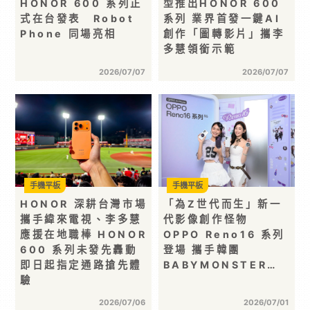
HONOR 600 系列正
型推出HONOR 600
式在台發表 Robot
系列 業界首發一鍵AI
Phone 同場亮相
創作「圖轉影片」攜李
多慧領銜示範
2026/07/07
2026/07/07
手機平板
手機平板
HONOR 深耕台灣市場
「為Z世代而生」新一
攜手緯來電視、李多慧
代影像創作怪物
應援在地職棒 HONOR
OPPO Reno16 系列
600 系列未發先轟動
登場 攜手韓團
即日起指定通路搶先體
BABYMONSTER…
驗
2026/07/06
2026/07/01