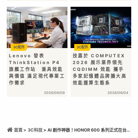
3C配件
3C配件
Lenovo 發表
技嘉於 COMPUTEX
ThinkStation P4
2026 展示業界領先
旗艦工作站 兼具效能
CQDIMM 效能 攜手
與價值 滿足現代專業工
多家記憶體品牌擴大高
作需求
效能運算生態系
2026/06/09
2026/06/04
首頁 >
3C科技
> AI 創作神器！HONOR 600 系列正式在台發
表 Robot Phone 同場亮相