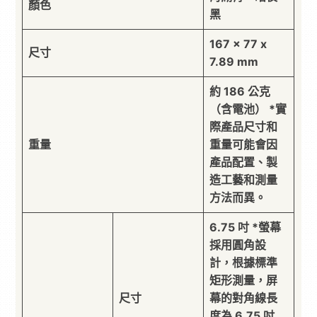
顏色
黑
167 x 77 x
尺寸
7.89 mm
約 186 公克
（含電池） *實
際產品尺寸和
重量
重量可能會因
產品配置、製
造工藝和測量
方法而異。
6.75 吋 *螢幕
採用圓角設
計，根據標準
矩形測量，屏
尺寸
幕的對角線長
度為 6.75 吋