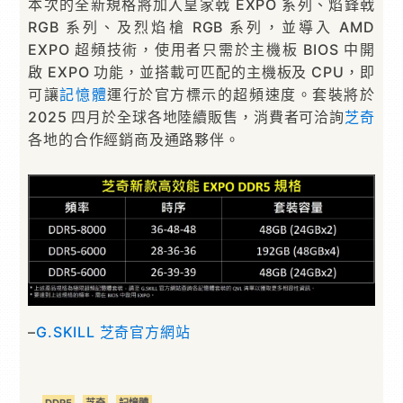
本次的全新規格將加入皇家戟 EXPO 系列、焰鋒戟
RGB 系列、及烈焰槍 RGB 系列，並導入 AMD
EXPO 超頻技術，使用者只需於主機板 BIOS 中開
啟 EXPO 功能，並搭載可匹配的主機板及 CPU，即
可讓
記憶體
運行於官方標示的超頻速度。套裝將於
2025 四月於全球各地陸續販售，消費者可洽詢
芝奇
各地的合作經銷商及通路夥伴。
–
G.SKILL 芝奇官方網站
DDR5
芝奇
記憶體