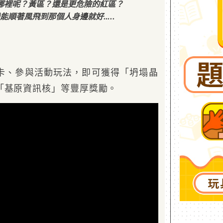
哪裡呢？黃區？還是更危險的紅區？
能順著風飛到那個人身邊就好…..
卡、參與活動玩法，即可獲得「坍塌晶
「基原資訊核」等豐厚獎勵。