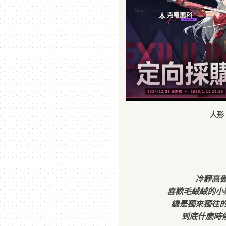
人形
冷靜高
喜歡毛絨絨的小
總是獨來獨往
到底什麽時