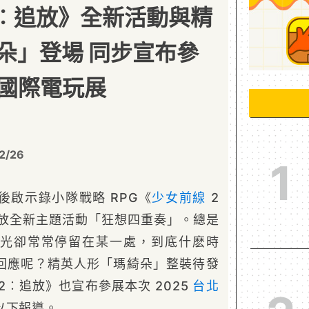
2︰追放》全新活動與精
朵」登場 同步宣布參
台北國際電玩展
2/26
1
後啟示錄小隊戰略 RPG《
少女前線
2
開放全新主題活動「狂想四重奏」。總是
光卻常常停留在某一處，到底什麽時
回應呢？精英人形「瑪綺朵」整裝待發
2︰追放》也宣布參展本次 2025
台北
以下報導。