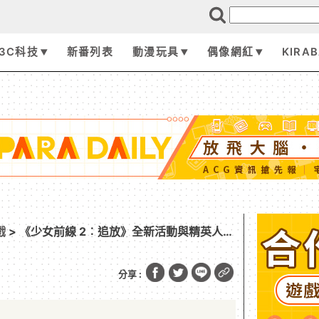
3C科技
新番列表
動漫玩具
偶像網紅
KIRA
戲
> 《少女前線 2︰追放》全新活動與精英人形
宣布參展 2025 台北國際電玩展
分享 :