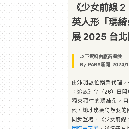
《少女前線 
英人形「瑪綺
展 2025 
以下資料由廠商提供
By
PARA新聞
2024/1
由沛羽數位娛樂代理，
︰追放》今（26）日
獨來獨往的瑪綺朵，目
候，她才能獲得想要的
同步登場，《少女前線 
國際電玩展
，詳情請看