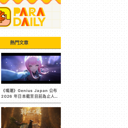
熱門文章
《鳴潮》Genius Japan 公布
2026 年日本截至目前為止人氣
歌單《遠航星的告別》&《自無
垠處歸航之星》入榜