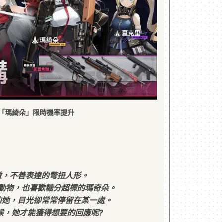
「瑪綺朵」限時機率提升
傲，不善表達的彆扭人形。
動物，也喜歡糖分超標的瑪奇朵。
的她，目光卻常常停留在某一處。
候，她才能獲得想要的回應呢?