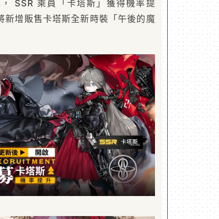
， SSR 乘員「卡塔斯」獲得機率提
將新增販售卡塔斯全新時裝「午後的魔