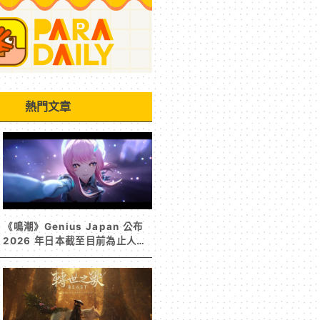
熱門文章
《鳴潮》Genius Japan 公布
2026 年日本截至目前為止人氣
歌單《遠航星的告別》&《自無
垠處歸航之星》入榜