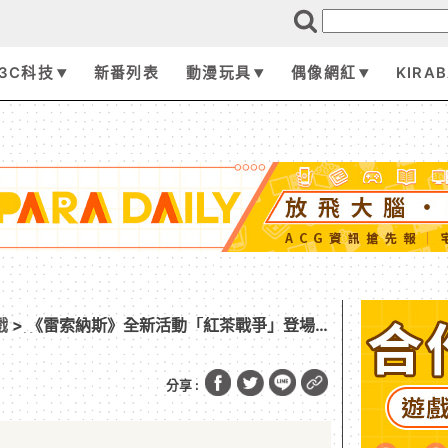
3C科技
新番列表
動漫玩具
偶像網紅
KIRA
戲
> 《雷索納斯》全新活動「紅茶戰爭」登場
動漫節
分享 :