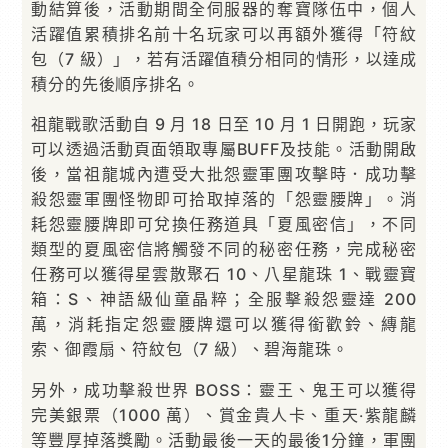
動結算後，活動期間全伺服器的奪寶隊伍中，個人
活躍值累積排名前十名玩家可以再額外獲得「符紋
包（7 級）」，若有活躍值積分相同的情形，以達成
積分的先後順序排名。
祖龍戰歌活動自 9 月 18 日至 10 月 1 日開跑，玩家
可以透過活動頁面領取專屬BUFF及技能。活動開啟
後，當祖龍城內遭受大批怨靈軍團攻擊時．成功擊
殺怨靈軍團怪物即可拾取掉落的「怨靈腰牌」。消
耗怨靈腰牌即可兌換任務道具「夏風密信」，不同
類型的夏風密信將觸發不同的秘密任務，完成秘密
任務可以獲得星雲散聚石 10、八星龍珠 1、戰靈寶
箱：S、神語級仙童晶粹；全服擊殺怨靈達 200
萬，消耗指定怨靈腰牌還可以獲得銜歡鈴、縳龍
索、御霞扇、符紋包（7 級）、碧海龍珠。
另外，成功擊殺世界 BOSS：靈王、鬼王可以獲得
完美銀票（1000 萬）、賞金貴人卡、重天‧紫龍麟
等豐厚掉落獎勵。活動最後一天的最後1分鐘，軍團