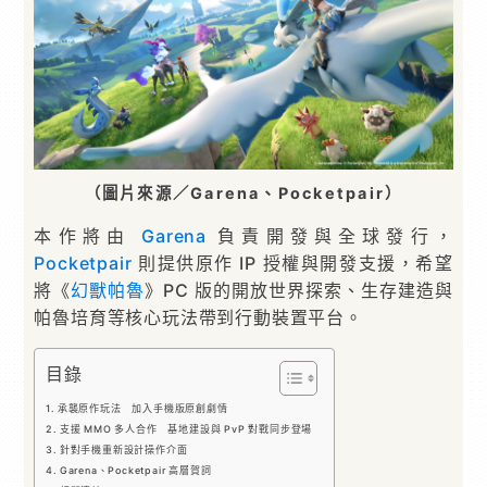
（圖片來源／Garena、Pocketpair）
本作將由
Garena
負責開發與全球發行，
Pocketpair
則提供原作 IP 授權與開發支援，希望
將《
幻獸帕魯
》PC 版的開放世界探索、生存建造與
帕魯培育等核心玩法帶到行動裝置平台。
目錄
承襲原作玩法 加入手機版原創劇情
支援 MMO 多人合作 基地建設與 PvP 對戰同步登場
針對手機重新設計操作介面
Garena、Pocketpair 高層賀詞