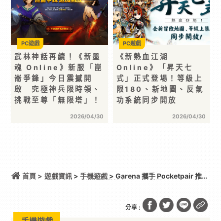
PC遊戲
PC遊戲
武林神話再續！《新墨
《新熱血江湖
魂 Online》新服「崑
Online》「昇天七
崙爭鋒」今日震撼開
式」正式登場！等級上
啟 究極神兵限時領、
限180、新地圖、反氣
挑戰至尊「無限塔」！
功系統同步開放
2026/04/30
2026/04/30
首頁 >
遊戲資訊
>
手機遊戲
> Garena 攜手 Pocketpair 推出
MMORPG 手遊《幻獸帕魯 世界》手遊
分享 :