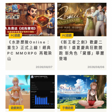
PC遊戲
PC遊戲
《水滸歷險Online：
《新王者之劍》歡慶二
重生》正式上線！經典
週年！盛夏慶典狂歡開
PC MMORPG 再戰梁
跑 新角色「黛娜」華麗
山
登場
2026/08/07
2026/08/06
遊戲資訊
手機遊戲