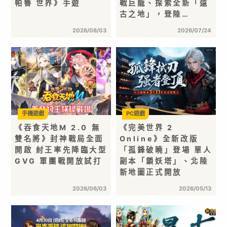
帕魯 世界》手遊
戰巨龍、探索全新「遠
古之地」，登陸…
2026/08/03
2026/07/24
手機遊戲
PC遊戲
《吞食天地M 2.0 無
《完美世界 2
雙名將》封神戰局全面
Online》全新改版
開啟 紂王率先降臨大型
「孤鋒破曉」登場 單人
GVG 軍團戰開放試打
副本「鎖妖塔」、北陸
新地圖正式開放
2026/06/03
2026/05/13