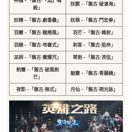
神機 -「盤古·『焰』鳴
妖獸 -「盤古·破滄海」
殺」
妖精 -「盤古·劇毒蠱」
妖猴 -「盤古·鬥宏拳」
羽靈 -「盤古·龍捲風」
羽芒 -「盤古·連射」
羽鋒 -「盤古·地審式」
刺客 -「盤古·追命」
巫師 -「盤古·靈爆咒」
琴劍 -「盤古·流弦」
劍靈 -「盤古·破風劍
魅靈 -「盤古·青藤繞」
芒」
夜影 -「盤古·無式」
月仙 -「盤古·朔光詠」