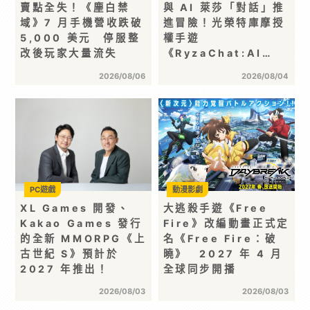
賣點全失！《塵白禁
與 AI 萊莎「對話」推
域》7 月手機營收跌破
進冒險！光榮特庫摩授
5,000 美元 停服整
權手遊
改後玩家大量流失
《RyzaChat:AI…
2026/08/06
2026/08/04
PC遊戲
動漫影劇
XL Games 開發、
大逃殺手遊《Free
Kakao Games 發行
Fire》改編動畫正式定
的全新 MMORPG《上
名《Free Fire：破
古世紀 S》預計於
曉》 2027 年 4 月
2027 年推出！
全球同步開播
2026/08/03
2026/08/03