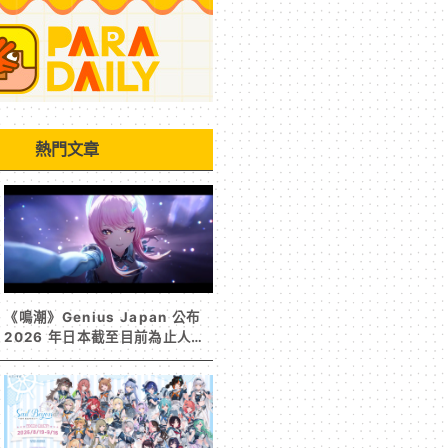
熱門文章
《鳴潮》Genius Japan 公布
2026 年日本截至目前為止人氣
歌單《遠航星的告別》&《自無
垠處歸航之星》入榜