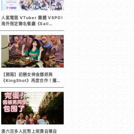
人氣電競 VTuber 團體 VSPO!
海外限定聯名餐廳《Sail
Beyond！～駛向更遠的彼方
～》今夏登場！
【開箱】初戀女神金娜妍與
《KingShot》再度合作！攜手
焦糖楓、柒息地推出「國王燒烤
節」活動
湊六百多人民幣上架費自導自