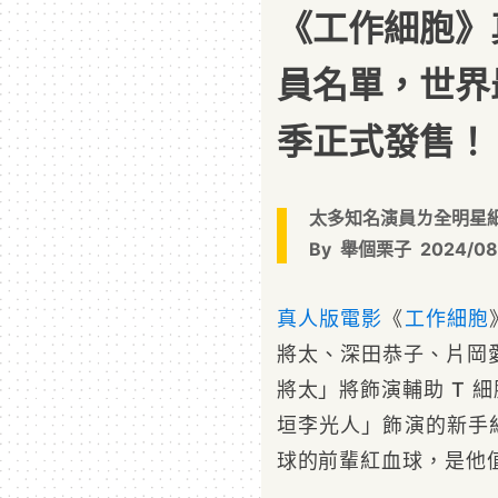
《工作細胞》
員名單，世界
季正式發售！
太多知名演員ㄌ全明星
By
舉個栗子
2024/08
真人版電影
《
工作細胞
將太、深田恭子、片岡愛
將太」將飾演輔助 T 
垣李光人」飾演的新手
球的前輩紅血球，是他