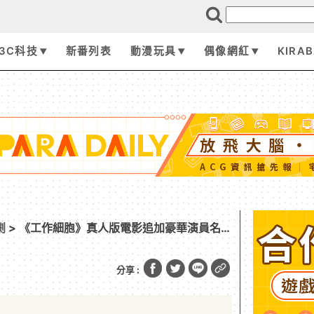
3C科技
新番列表
動漫玩具
偶像網紅
KIRA
劇
> 《工作細胞》真人版電影追加豪華演員名
第二彈將於秋季正式發售！
分享 :