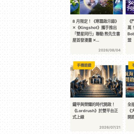
8 月限定！《寒霜啟示錄》
《
✕《Kingshot》攜手推出
萬
「雙星同行」聯動 熊先生書
B
屋首發漫畫 ✕…
盟
2026/08/04
手機遊戲
鐵甲與榮耀的時代開啟！
全版
《Lordrush》於雙平台正
《
式上線
開
2026/07/21