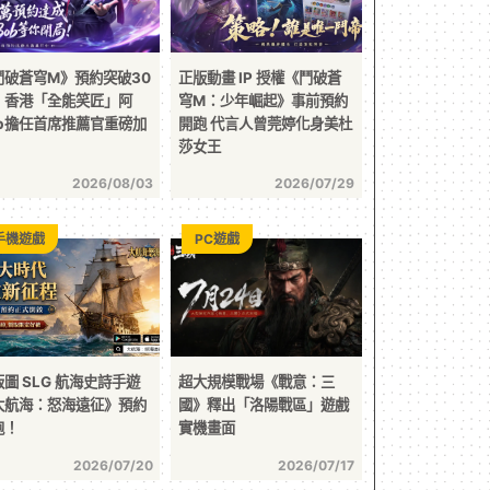
鬥破蒼穹M》預約突破30
正版動畫 IP 授權《鬥破蒼
！香港「全能笑匠」阿
穹M：少年崛起》事前預約
ob擔任首席推薦官重磅加
開跑 代言人曾莞婷化身美杜
莎女王
2026/08/03
2026/07/29
手機遊戲
PC遊戲
圖 SLG 航海史詩手遊
超大規模戰場《戰意：三
大航海：怒海遠征》預約
國》釋出「洛陽戰區」遊戲
跑！
實機畫面
2026/07/20
2026/07/17