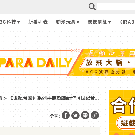
3C科技
新番列表
動漫玩具
偶像網紅
KIRA
戲
> 《世紀帝國》系列手機遊戲新作《世紀帝
7 日發布
分享 :