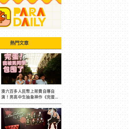
熱門文章
湊六百多人民幣上架費自導自
演！男高中生抽象神作《完蛋！
我被男同學包圍了》突然爆紅