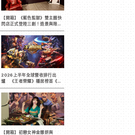
【開箱】《藍色監獄》雙主題快
閃店正式登陸三創！造景與限定
周邊搶先看
2026上半年全球營收排行出
爐 《王者榮耀》穩居榜首《寒
霜啟示錄》緊追在後！
【開箱】初戀女神金娜妍與