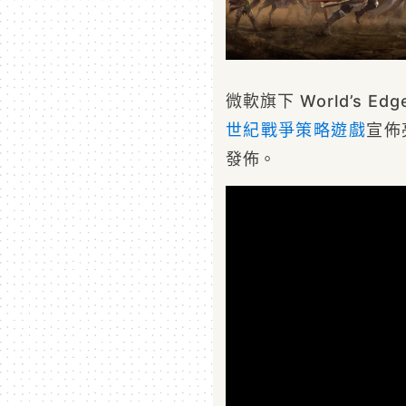
微軟旗下 World’s 
世紀
戰爭
策略遊戲
宣佈亮
發佈。