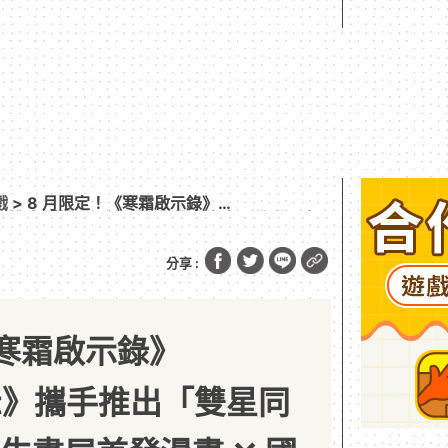
戲
> 8 月限定！《寒霜啟示錄》
》攜手推出「雙星同行」聯動 熊先生書屋首發漫畫
妍私房菜 狂歡開跑
分享 :
《寒霜啟示錄》
hot》攜手推出「雙星同