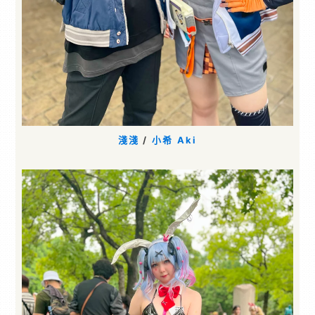
淺淺
/
小希 Aki