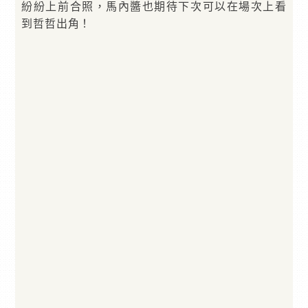
紛紛上前合照，馬內醬也期待下次可以在場次上看
到哲哲出角！