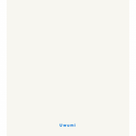
Uwumi