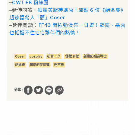
–
CWT FB 粉絲團
–延伸閱讀：
細腰美腿神還原！盤點 6 位《絕區零》
超辣鼠希人「簡」Coser
–延伸閱讀：
FF43 開拓動漫祭一日遊！豔陽、暴雨
也抵擋不住宅宅夥伴們的熱情！
Coser
cosplay
初音ミク
怪獸 8 號
新世紀福音戰士
絕區零
葬送的芙莉蓮
迷宮飯
分享 :