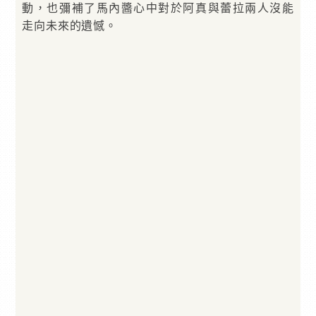
動，也彌補了馬內醬心中對於阿真與蕾拉兩人沒能
走向未來的遺憾。