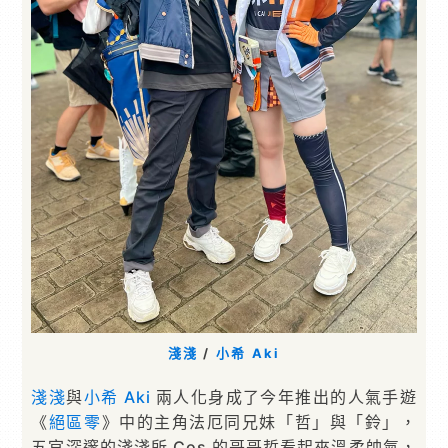
淺淺
/
小希 Aki
淺淺
與
小希 Aki
兩人化身成了今年推出的人氣手遊
《
絕區零
》中的主角法厄同兄妹「哲」與「鈴」，
五官深邃的淺淺所 Cos 的哥哥哲看起來溫柔帥氣，