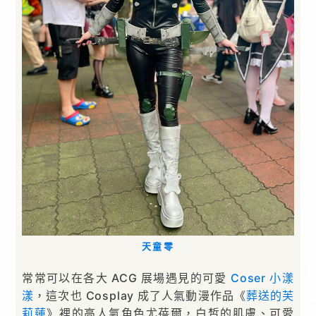
天童零
常常可以在各大 ACG 展場遇見的可愛
Coser
小漾
漾
，這次也 Cosplay 成了人氣動漫作品《
葬送的芙
莉蓮
》裡的高人氣角色尤蓓爾，白皙的肌膚、可愛