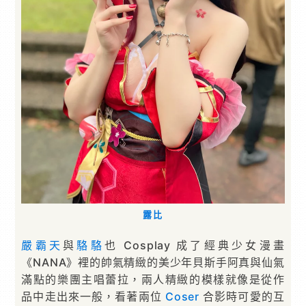
露比
嚴霸天
與
駱駱
也 Cosplay 成了經典少女漫畫
《NANA》裡的帥氣精緻的美少年貝斯手阿真與仙氣
滿點的樂團主唱蕾拉，兩人精緻的模樣就像是從作
品中走出來一般，看著兩位
Coser
合影時可愛的互