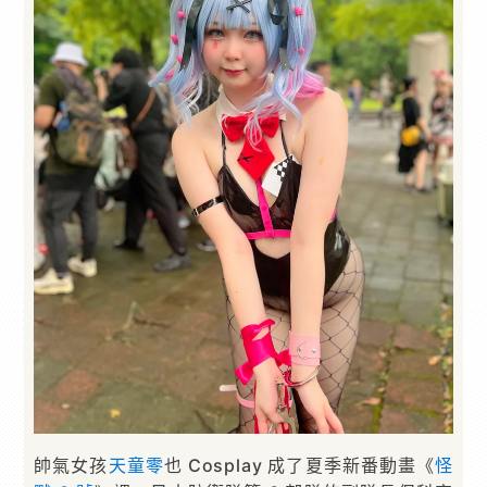
帥氣女孩
天童零
也 Cosplay 成了夏季新番動畫《
怪