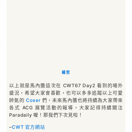
楊哲
以上就是馬內醬這次在 CWT67 Day2 看到的場外
盛況，希望大家會喜歡，也可以多多追蹤以上可愛
帥氣的
Coser
們，未來馬內醬也將持續為大家帶來
各式 ACG 展覽活動的報導，大家記得持續關注
Paradaily 喔！那我們下次見啦！
–
CWT 官方網站