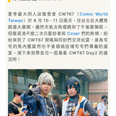
夏季最大同人誌販售會 CWT67（
Comic World
Taiwan
）於 8 月 10、11 日兩天，在台北台大體育
館盛大展開，雖然天氣炎熱還遇到了午後雷陣雨，
但還是澆不熄二次元愛好者與
Coser
們的熱情，紛
紛來到了 CWT67 現場與同好們交流玩耍，身為宅
宅的馬內醬當然也不會錯過這場宅宅們專屬的盛
宴，接下來就帶各位一起看看 CWT67 Day2 的盛
況吧！