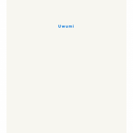
Uwumi