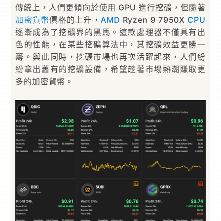
傳統上，人們更傾向於使用 GPU 進行挖礦，但隨著
加密貨幣
價格的上升，
AMD
Ryzen 9 7950X
CPU
逐漸成為了挖礦界的黑馬。這款處理器不僅具有出
色的性能，在某些挖礦算法中，其挖礦效益更勝一
籌。與此同時，挖礦市場也再次活躍起來，人們紛
紛拿出舊有的挖礦設備，希望趁著市場熱潮賺取更
多的加密貨幣。