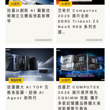
3C配件
3C配件
技嘉以創新 AI 驅動技
芝奇於 Computex
術樹立主機板效能新標
2026 展示全新
竿
DDR5 Trident Z5
NeoX RGB 系列支
援…
2026/06/09
2026/06/05
電腦筆電
3C配件
技嘉擴大 AI TOP 生
技嘉於 COMPUTEX
態系版圖，迎接 AI
2026 展示業界領先
Agent 新時代
CQDIMM 效能 攜手
多家記憶體品牌擴大高
效能運算生態系