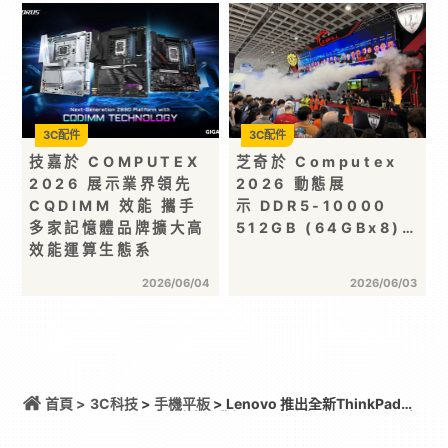
3C配件
3C配件
技嘉於 COMPUTEX
芝奇於 Computex
2026 展示業界領先
2026 動態展
CQDIMM 效能 攜手
示 DDR5-10000
多家記憶體品牌擴大高
512GB (64GBx8)…
效能運算生態系
2026/06/04
2026/06/03
首頁 >
3C科技
>
手機平板
> Lenovo 推出全新ThinkPad
X13 和 L 系列擴大企業級 AI PC 陣容 為 ThinkPad 產
品組合注入強悍效能、行動力及企業部署彈性，滿足
主流企業運算需求