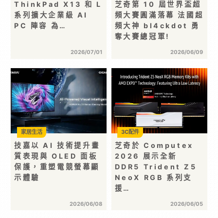
ThinkPad X13 和 L
芝奇第 10 屆世界盃超
系列擴大企業級 AI
頻大賽圓滿落幕 法國超
PC 陣容 為…
頻大神 bl4ckdot 勇
奪大賽總冠軍!
2026/07/01
2026/06/09
家居生活
3C配件
技嘉以 AI 技術提升畫
芝奇於 Computex
質表現與 OLED 面板
2026 展示全新
保護，重塑電競螢幕顯
DDR5 Trident Z5
示體驗
NeoX RGB 系列支
援…
2026/06/08
2026/06/05