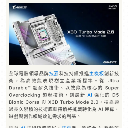
全球電腦領導品牌
技嘉
科技持續推進
主機板
創新技
術，為高效能表現樹立產業新標竿。從 Ultra
Durable™ 超耐久技術、以效能為核心的 Super
Overclocking 超頻技術，到最新
AI
強化的 D5
Bionic Corsa 與 X3D Turbo Mode 2.0，技嘉透
過長久累積的技術底蘊持續將挑戰轉化為 AI 運算、
遊戲與創作領域效能需求的利基。
隨著
AI
技術快速發展，
技嘉
進一步整合 AI 驅動效