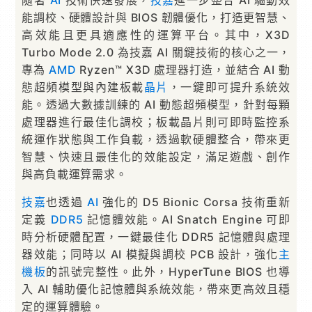
能調校、硬體設計與 BIOS 韌體優化，打造更智慧、
高效能且更具適應性的運算平台。其中，X3D
Turbo Mode 2.0 為技嘉 AI 關鍵技術的核心之一，
專為
AMD
Ryzen™ X3D 處理器打造，並結合 AI 動
態超頻模型與內建板載
晶片
，一鍵即可提升系統效
能。透過大數據訓練的 AI 動態超頻模型，針對每顆
處理器進行最佳化調校；板載晶片則可即時監控系
統運作狀態與工作負載，透過軟硬體整合，帶來更
智慧、快速且最佳化的效能設定，滿足遊戲、創作
與高負載運算需求。
技嘉
也透過
AI
強化的 D5 Bionic Corsa 技術重新
定義
DDR5
記憶體效能。AI Snatch Engine 可即
時分析硬體配置，一鍵最佳化 DDR5 記憶體與處理
器效能；同時以 AI 模擬與調校 PCB 設計，強化
主
機板
的訊號完整性。此外，HyperTune BIOS 也導
入 AI 輔助優化記憶體與系統效能，帶來更高效且穩
定的運算體驗。