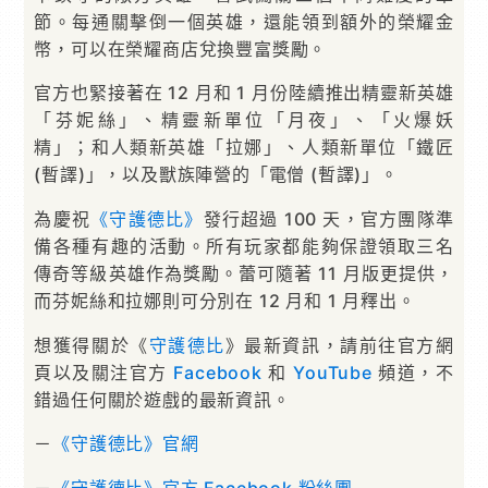
節。每通關擊倒一個英雄，還能領到額外的榮耀金
幣，可以在榮耀商店兌換豐富獎勵。
官方也緊接著在 12 月和 1 月份陸續推出精靈新英雄
「芬妮絲」、精靈新單位「月夜」、「火爆妖
精」；和人類新英雄「拉娜」、人類新單位「鐵匠
(暫譯)」，以及獸族陣營的「電僧 (暫譯)」。
為慶祝
《守護德比》
發行超過 100 天，官方團隊準
備各種有趣的活動。所有玩家都能夠保證領取三名
傳奇等級英雄作為獎勵。蕾可隨著 11 月版更提供，
而芬妮絲和拉娜則可分別在 12 月和 1 月釋出。
想獲得關於《
守護德比
》最新資訊，請前往官方網
頁以及關注官方
Facebook
和
YouTube
頻道，不
錯過任何關於遊戲的最新資訊。
－
《守護德比》官網