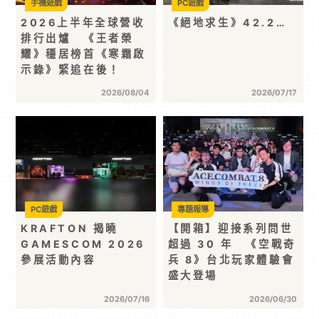
手機遊戲
PC遊戲
2026上半年全球營收
《絕地求生》42.2…
排行出爐 《王者榮
耀》穩居榜首《寒霜啟
示錄》緊追在後！
2026/08/04
2026/07/17
PC遊戲
專題報導
KRAFTON 揭曉
【開箱】迎接系列問世
GAMESCOM 2026
超過 30 年 《空戰奇
參展活動內容
兵 8》台北玩家體驗會
盛大登場
2026/07/16
2026/06/30