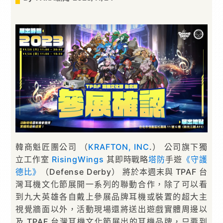
韓商魁匠團公司 （
KRAFTON, INC
.） 公司旗下獨
立工作室
RisingWings
其即時戰略
塔防
手遊
《守護
德比》
（Defense Derby） 將於本週末與 TPAF 台
灣耳機文化節展開一系列的聯動合作，除了可以看
到九大英雄各自戴上參展品牌耳機或裝置的超大主
視覺牆面以外，活動現場還將送出遊戲實體周邊以
及 TPAF 台灣耳機文化節展出的耳機品牌，只要到