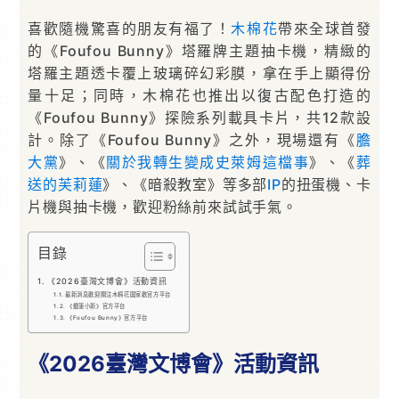
喜歡隨機驚喜的朋友有福了！
木棉花
帶來全球首發
的《Foufou Bunny》塔羅牌主題抽卡機，精緻的
塔羅主題透卡覆上玻璃碎幻彩膜，拿在手上顯得份
量十足；同時，木棉花也推出以復古配色打造的
《Foufou Bunny》探險系列載具卡片，共12款設
計。除了《Foufou Bunny》之外，現場還有《
膽
大黨
》、《
關於我轉生變成史萊姆這檔事
》、《
葬
送的芙莉蓮
》、《暗殺教室》等多部
IP
的扭蛋機、卡
片機與抽卡機，歡迎粉絲前來試試手氣。
目錄
《2026臺灣文博會》活動資訊
最新消息歡迎關注木棉花闔家歡官方平台
《蠟筆小新》官方平台
《Foufou Bunny》官方平台
《2026臺灣文博會》活動資訊