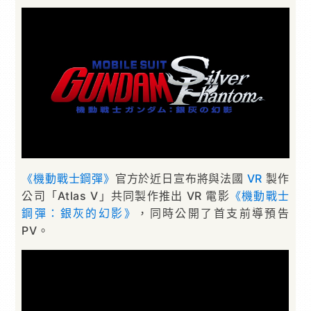
《機動戰士鋼彈》
官方於近日宣布將與法國
VR
製作
公司「Atlas V」共同製作推出 VR 電影
《機動戰士
鋼彈：銀灰的幻影》
，同時公開了首支前導預告
PV。