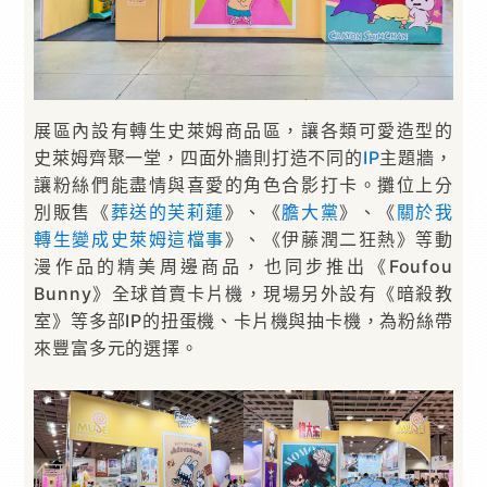
展區內設有轉生史萊姆商品區，讓各類可愛造型的
史萊姆齊聚一堂，四面外牆則打造不同的
IP
主題牆，
讓粉絲們能盡情與喜愛的角色合影打卡。攤位上分
別販售《
葬送的芙莉蓮
》、《
膽大黨
》、《
關於我
轉生變成史萊姆這檔事
》、《伊藤潤二狂熱》等動
漫作品的精美周邊商品，也同步推出《Foufou
Bunny》全球首賣卡片機，現場另外設有《暗殺教
室》等多部IP的扭蛋機、卡片機與抽卡機，為粉絲帶
來豐富多元的選擇。