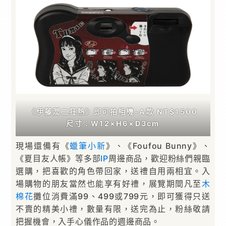
《伊藤潤二狂熱》即可拍相機-A款 NT$1500
尺寸：W12×H6×D3cm
現場還備有《
蠟筆小新
》、《Foufou Bunny》、
《夏目友人帳》等多部
IP
周邊商品，歡迎粉絲們親臨
選購，把喜歡的角色帶回家，送禮自用兩相宜。入
場購物的朋友當然也能享有好禮，展覽期間凡至
木
棉花
攤位消費滿99、499或799元，即可獲得只送
不賣的精美小禮，數量有限，送完為止，粉絲敬請
把握機會，入手心儀作品的週邊商品。