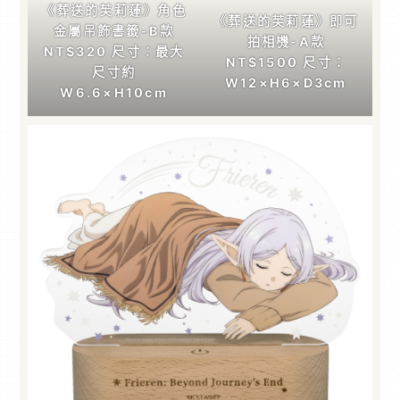
《葬送的芙莉蓮》角色
《葬送的芙莉蓮》即可
金屬吊飾書籤-B款
拍相機-A款
NT$320 尺寸：最大
NT$1500 尺寸：
尺寸約
W12×H6×D3cm
W6.6×H10cm