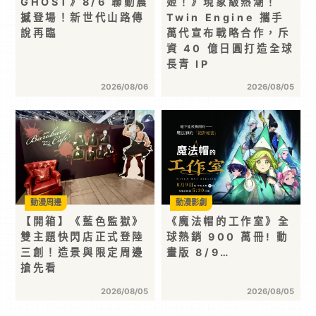
GHOST》8/6 聯動震
姬！》現象級熱潮！
撼登場！新世代山路傳
Twin Engine 攜手
說再臨
萬代宣布戰略合作，斥
資 40 億日圓打造全球
長青 IP
2026/08/06
2026/08/05
動漫周邊
動漫影劇
【開箱】《藍色監獄》
《魔法帽的工作室》全
雙主題快閃店正式登陸
球熱銷 900 萬冊! 動
三創！造景與限定周邊
畫版 8/9…
搶先看
2026/08/05
2026/08/05