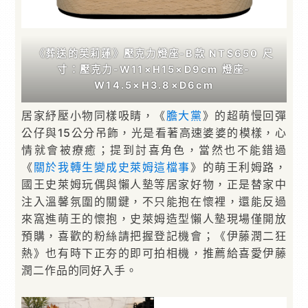
《葬送的芙莉蓮》壓克力燈座-B款 NT$650 尺
寸：壓克力-W11×H15×D9cm 燈座-
W14.5×H3.8×D6cm
居家紓壓小物同樣吸睛，《
膽大黨
》的超萌慢回彈
公仔與15公分吊飾，光是看著高速婆婆的模樣，心
情就會被療癒；提到討喜角色，當然也不能錯過
《
關於我轉生變成史萊姆這檔事
》的萌王利姆路，
國王史萊姆玩偶與懶人墊等居家好物，正是替家中
注入溫馨氛圍的關鍵，不只能抱在懷裡，還能反過
來窩進萌王的懷抱，史萊姆造型懶人墊現場僅開放
預購，喜歡的粉絲請把握登記機會；《伊藤潤二狂
熱》也有時下正夯的即可拍相機，推薦給喜愛伊藤
潤二作品的同好入手。