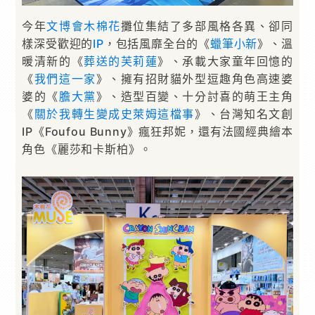
今年
文博會
木棉花
攤位集結了多部風格各異、卻同
樣深受歡迎的
IP
，包括風靡全台的《
蠟筆小新
》、溫
暖清新的《
葬送的芙莉蓮
》、承載大家童年回憶的
《
我們這一家
》、擁有招財貓外型逗趣角色高速婆
婆的《
膽大黨
》、造型百變、十分討喜的萌王主角
《
關於我轉生變成史萊姆這檔事
》、台灣知名文創
IP《Foufou Bunny》瘋狂邦妮，還有法國經典繪本
角色《麗莎和卡斯柏》。