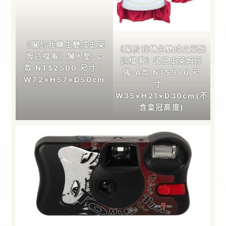
《關於我轉生變成史萊
《關於我轉生變成史萊姆
姆這檔事》懶人墊-C
這檔事》國王史萊姆玩
款 NT$2500 尺寸：
偶-A款 NT$980 尺
W72×H57×D50cm
寸：
W35×H21×D30cm(不
含皇冠高度)