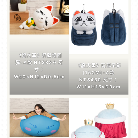
《膽大黨》舒壓慢回
彈-A款 NT$880 尺
《膽大黨》玩偶吊飾
寸：
(15CM)-A款
W20×H12×D9.5cm
NT$450 尺寸：
W11×H15×D9cm