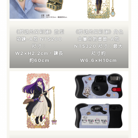
《葬送的芙莉蓮》造型
《葬送的芙莉蓮》角色
項鍊-A款 NT$280
金屬吊飾書籤-A款
尺寸：
NT$320 尺寸：最大
W2×H2.2cm，鍊長
尺寸約
約60cm
W6.6×H10cm