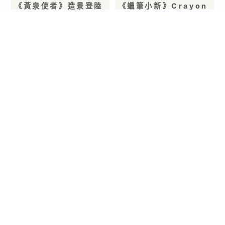
《黃泉使者》造景登陸
《蠟筆小新》Crayon
新竹！人氣周邊、多款
Shinchan Cinema
動漫IP抽卡機一次集結
Parade…
木棉花「超動漫研究
社」快閃店 8/6 起降
臨新竹巨城！
2026/08/05
2026/08/03
動漫周邊
專題報導
【開箱】《蠟筆小新》
【開箱】灌注你的動漫
日本電影主題限定店 7
能量！第 25 屆漫畫博
月 30 日 西門地下市
覽會各家動漫廠商周邊
正式開幕 超多劇場版經
懶人包
典畫面周邊 直接喚起童