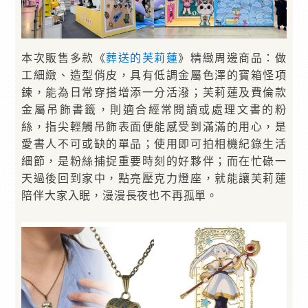
本次販售多款《
葬送的芙莉蓮
》精緻周邊商品：做
工細緻、造型俏皮，具有低調金屬色澤的寶箱怪項
鍊，能為日常穿搭增添一分活潑；芙莉蓮及費倫款
金屬吊飾書籤，則適合經常閱讀或處理文書的粉
絲，指尖輕觸吊飾表面便能感受到滿滿的用心，是
愛書人不可或缺的單品；使用即可拍相機紀錄生活
細節，是粉絲捕捉重要時刻的好夥伴；而在忙碌一
天過後回到家中，點亮壓克力燈座，就能讓芙莉蓮
陪伴大家入眠，漫漫長夜也不再孤單。