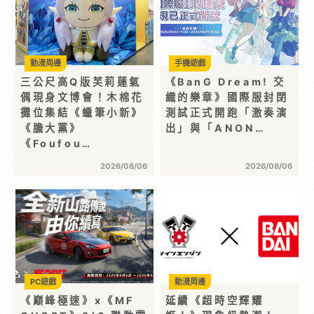
動漫周邊
手機遊戲
三公尺高Q版芙莉蓮氣
《BanG Dream! 交
偶現身文博會！木棉花
織的樂章》國際服封閉
攤位集結《蠟筆小新》
測試正式開跑「激奏演
《膽大黨》
出」與「ANON…
《Foufou…
2026/08/06
2026/08/06
PC遊戲
動漫周邊
《巔峰極速》x《MF
延續《超時空輝耀