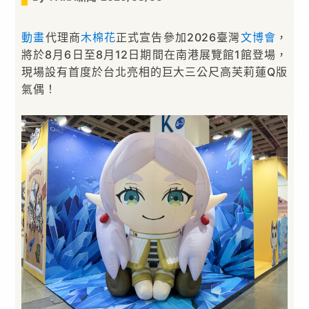
動畫
代理商
木棉花
正式宣告參加2026臺灣
文博會
，
將於8月6日至8月12日期間在南港展覽館1館登場，
現場設有首度於台北亮相的巨大三公尺高芙莉蓮Q版
氣偶！