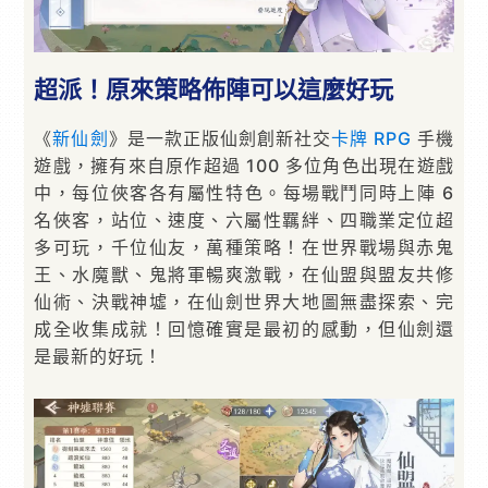
超派！原來策略佈陣可以這麼好玩
《
新仙劍
》是一款正版仙劍創新社交
卡牌
RPG
手機
遊戲，擁有來自原作超過 100 多位角色出現在遊戲
中，每位俠客各有屬性特色。每場戰鬥同時上陣 6
名俠客，站位、速度、六屬性羈絆、四職業定位超
多可玩，千位仙友，萬種策略！在世界戰場與赤鬼
王、水魔獸、鬼將軍暢爽激戰，在仙盟與盟友共修
仙術、決戰神墟，在仙劍世界大地圖無盡探索、完
成全收集成就！回憶確實是最初的感動，但仙劍還
是最新的好玩！