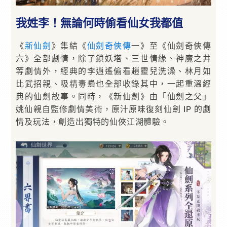
我姓李！無論何時偷看仙女我都值
《
新仙劍
》集結《
仙劍奇俠傳
一》至《仙劍奇俠傳
六》全部劇情，除了鎖妖塔、三世情緣、神魔之井
等劇情外，經典的李逍遙偷看趙靈兒洗澡、林月如
比武招親、吸精毒蠱也全部收錄其中，一起重溫經
典的仙劍故事。同時，《新仙劍》由「仙劍之父」
姚仙親自監修劇情美術，原汁原味復刻仙劍 IP 的劇
情及玩法，創造出獨特的仙俠江湖體驗。