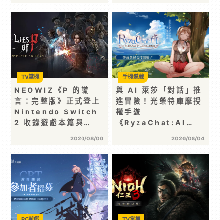
TV掌機
手機遊戲
NEOWIZ《P 的謊
與 AI 萊莎「對話」推
言：完整版》正式登上
進冒險！光榮特庫摩授
Nintendo Switch
權手遊
2 收錄遊戲本篇與…
《RyzaChat:AI…
2026/08/06
2026/08/04
PC遊戲
TV掌機