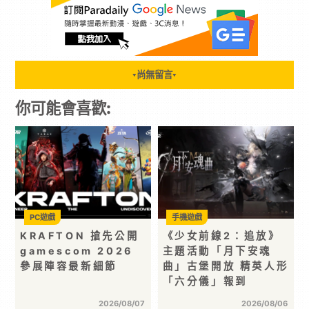
尚無留言
▼
▼
你可能會喜歡:
PC遊戲
手機遊戲
KRAFTON 搶先公開
《少女前線2：追放》
gamescom 2026
主題活動「月下安魂
參展陣容最新細節
曲」古堡開放 精英人形
「六分儀」報到
2026/08/07
2026/08/06