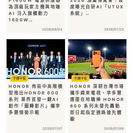
P1600W 電源供應器
2026 漫畫博覽會！首
為頂級玩家主機與地端
度曝光自研AI「UTUX
AI 注入旗艦動力
系統」…
1600W…
2026/08/04
2026/07/23
手機平板
手機平板
HONOR 佈局中高階機
HONOR 深耕台灣市場
型推出HONOR 600
攜手緯來電視、李多慧
系列 業界首發一鍵AI
應援在地職棒 HONOR
創作「圖轉影片」攜李
600 系列未發先轟動
多慧領銜示範
即日起指定通路搶先體
驗
2026/07/07
2026/07/06