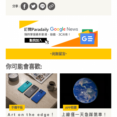
分享 :
尚無留言
▼
▼
你可能會喜歡:
手機平板
APP軟體
Art on the edge！
上線僅一天急踩煞車！