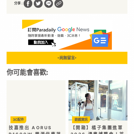
分享 :
尚無留言
▼
▼
你可能會喜歡:
3C配件
遊戲資訊
技嘉推出 AORUS
【開箱】橘子集團進軍