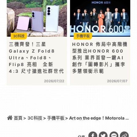
3C科技
手機平板
三機齊發！三星
HONOR 佈局中高階機
Galaxy Z Fold8
型推出HONOR 600
Ultra、Fold8、
系列 業界首發一鍵AI
Flip8 亮相 全新
創作「圖轉影片」攜李
4:3 尺寸搶進社群世代
多慧領銜示範
2026/07/22
2026/07/07
首頁 >
3C科技
>
手機平板
> Art on the edge！Motorola 全
新 edge 70 pro 纖薄登場 「電量王者，軍規耐用」
moto g37 power 同步亮相 時尚美學、AI智慧與旗艦
級影像一次到位