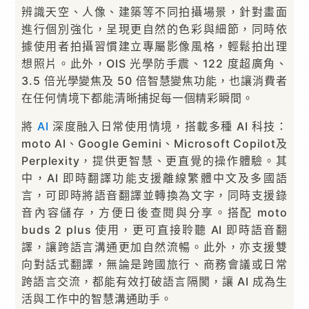
辨識天空、人像、建築等不同拍攝場景，針對畫面
進行個別強化，呈現更自然的色彩與細節，同時依
據使用者拍攝習慣建立專屬影像風格，輕鬆拍出理
想照片。此外，OIS 光學防手震、122 度超廣角、
3.5 倍光學變焦及 50 倍智慧變焦功能，也讓消費者
在任何情境下都能清晰捕捉每一個精彩瞬間。
將
AI
深度融入日常使用情境，搭載多種 AI 科技：
moto AI、Google Gemini、Microsoft Copilot及
Perplexity，提供更智慧、更直覺的操作體驗。其
中，AI 即時翻譯功能支援離線繁體中文及多國語
言，可即時將語音翻譯並轉換為文字，同時支援錄
音內容儲存，方便日後查閱與分享。搭配 moto
buds 2 plus 使用，更可直接聆聽 AI 即時語音翻
譯，讓跨語言溝通更加自然流暢。此外，亦支援雙
向對話式翻譯，無論是跨國旅行、商務會議或日常
跨語言交流，都能有效打破語言隔閡，讓 AI 成為生
活與工作中的智慧溝通助手。