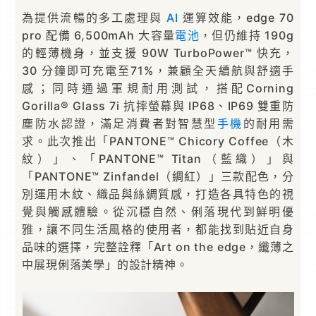
為提供流暢的多工處理與
AI
運算效能，edge 70
pro 配備 6,500mAh 大容量
電池
，但仍維持 190g
的輕薄機身，並支援 90W TurboPower™ 快充，
30 分鐘即可充電至71%，兼顧全天續航與舒適手
感；同時通過軍規耐用測試，搭配Corning
Gorilla® Glass 7i 抗摔螢幕與 IP68、IP69 雙重防
塵防水認證，滿足消費者對智慧型
手機
的耐用需
求。此次推出「PANTONE™ Chicory Coffee（木
紋）」、「PANTONE™ Titan（藍織）」與
「PANTONE™ Zinfandel（綢紅）」三款配色，分
別運用木紋、織品與絲綢質感，打造各具特色的視
覺與觸感體驗。從沉穩自然、俐落現代到鮮明優
雅，讓不同生活風格的使用者，都能找到貼近自身
品味的選擇，完整詮釋「Art on the edge，纖薄之
中展現俐落美學」的設計精神。