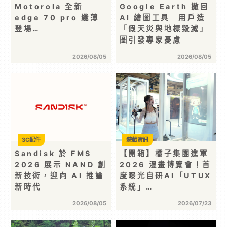
Motorola 全新
Google Earth 撤回
edge 70 pro 纖薄
AI 繪圖工具 用戶造
登場…
「假天災與地標毀滅」
圖引發專家憂慮
2026/08/05
2026/08/05
3C配件
遊戲資訊
Sandisk 於 FMS
【開箱】橘子集團進軍
2026 展示 NAND 創
2026 漫畫博覽會！首
新技術，迎向 AI 推論
度曝光自研AI「UTUX
新時代
系統」…
2026/08/05
2026/07/23