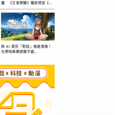
爐 《王者榮耀》穩居榜首《寒
霜啟示錄》緊追在後！
與 AI 萊莎「對話」推進冒險！
光榮特庫摩授權手遊
《RyzaChat:AI ライザと創る
あなただけのひと夏の夢物語》
事前登錄今日啟動