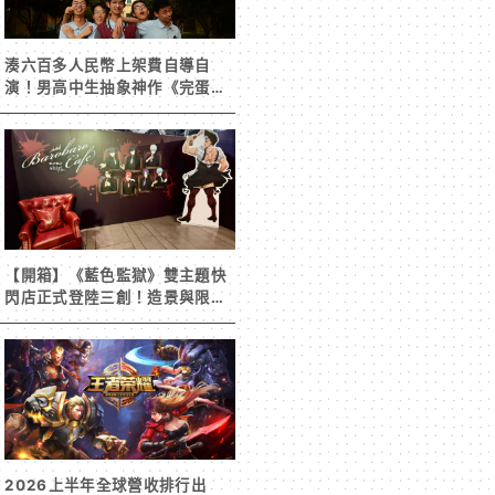
湊六百多人民幣上架費自導自
演！男高中生抽象神作《完蛋！
我被男同學包圍了》突然爆紅
【開箱】《藍色監獄》雙主題快
閃店正式登陸三創！造景與限定
周邊搶先看
2026上半年全球營收排行出