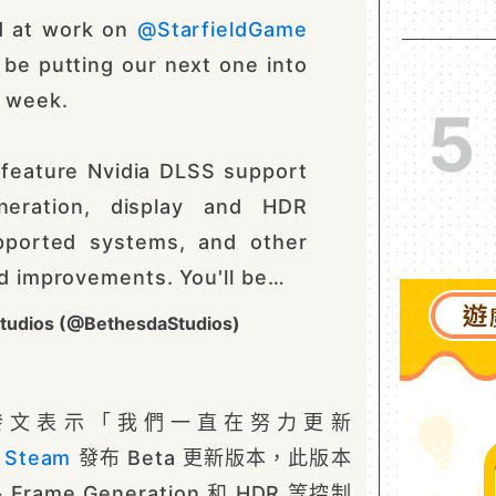
d at work on
@StarfieldGame
 be putting our next one into
 week.
5
 feature Nvidia DLSS support
neration, display and HDR
upported systems, and other
d improvements. You'll be…
tudios (@BethesdaStudios)
 X 上發文表示「我們一直在努力更新
在
Steam
發布 Beta 更新版本，此版本
、Frame Generation 和 HDR 等控制