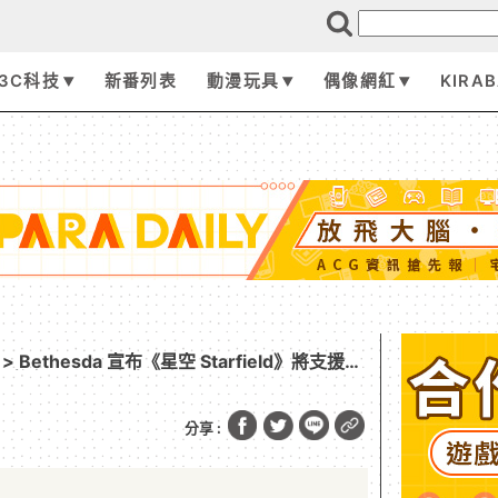
3C科技
新番列表
動漫玩具
偶像網紅
KIRA
> Bethesda 宣布《星空 Starfield》將支援
下周將在 Steam 率先發布！
分享 :