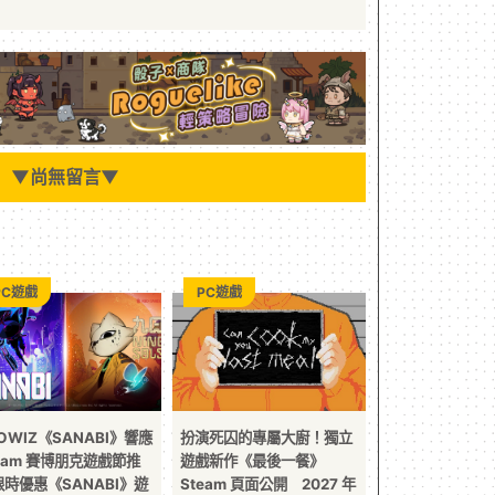
▼
尚無留言
▼
PC遊戲
PC遊戲
OWIZ《SANABI》響應
扮演死囚的專屬大廚！獨立
eam 賽博朋克遊戲節推
遊戲新作《最後一餐》
限時優惠《SANABI》遊
Steam 頁面公開 2027 年