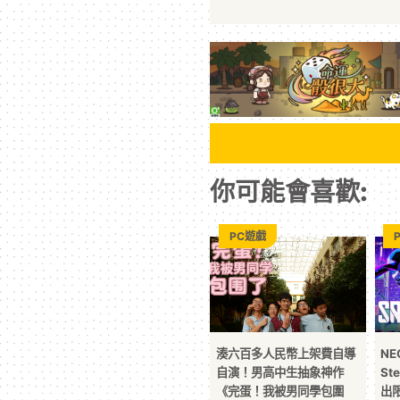
你可能會喜歡:
PC遊戲
湊六百多人民幣上架費自導
NE
自演！男高中生抽象神作
St
《完蛋！我被男同學包圍
出