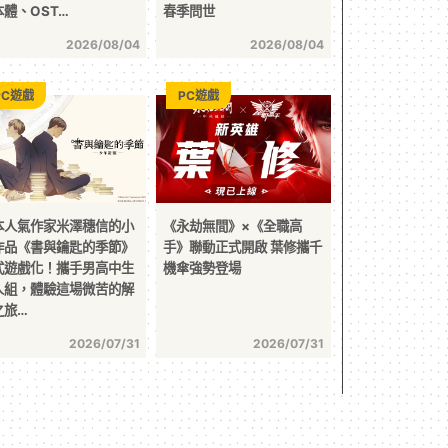
本體、OST…
春季問世
2026/08/04
2026/08/04
PC遊戲
PC遊戲
本人氣作家米澤穗信的小
《永劫無間》×《全職高
作品《書與鑰匙的季節》
手》聯動正式開啟 葉修攜千
式遊戲化！攜手男高中生
機傘強勢登場
人組，體驗這場微苦的解
之旅…
2026/07/31
2026/07/31