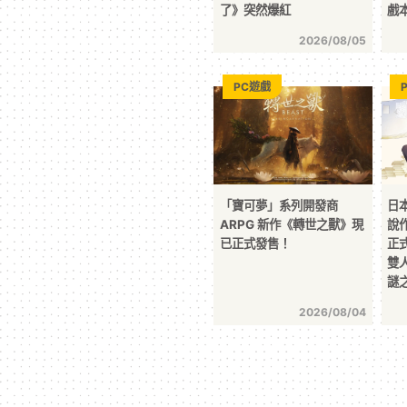
了》突然爆紅
戲
2026/08/05
PC遊戲
「寶可夢」系列開發商
日
ARPG 新作《轉世之獸》現
說
已正式發售！
正
雙
謎
2026/08/04