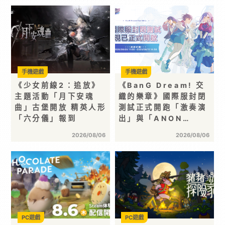
手機遊戲
手機遊戲
《少女前線2：追放》
《BanG Dream! 交
主題活動「月下安魂
織的樂章》國際服封閉
曲」古堡開放 精英人形
測試正式開跑「激奏演
「六分儀」報到
出」與「ANON…
2026/08/06
2026/08/06
PC遊戲
PC遊戲