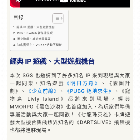
目錄
經典 IP 遊戲、大型遊戲機台
PS5、Switch 新作搶先玩
獨立遊戲、桌遊樂園專區
知名實況主、Vtuber 活動不間斷
經典 IP 遊戲、大型遊戲機台
本次 SGS 也邀請到了許多知名 IP 來到現場與大家
一起同樂，知名遊戲
《明日方舟》
、《雲圖計
劃》、
《少女前線》
、
《PUBG 絕地求生》
、《寵
物島 Livly Island》都將來到現場，經典
MMORPG《黑色沙漠》也首度加入，為玩家們準備
專屬活動與大家一起同歡！《七龍珠英雄》卡牌遊
戲大型機台與飛鏢界知名的《DARTSLIVE》飛鏢機
也都將進駐現場。