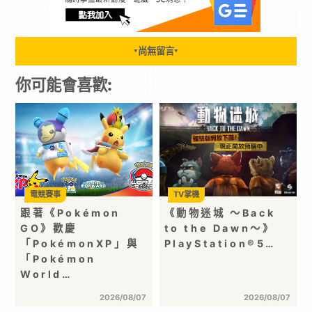
尚無留言
▼
▼
你可能會喜歡:
電競賽事
TV掌機
跟著《Pokémon
《動物迷城 ～Back
GO》歡慶
to the Dawn～》
「PokémonXP」與
PlayStation®5…
「Pokémon
World…
2026/08/07
2026/08/07