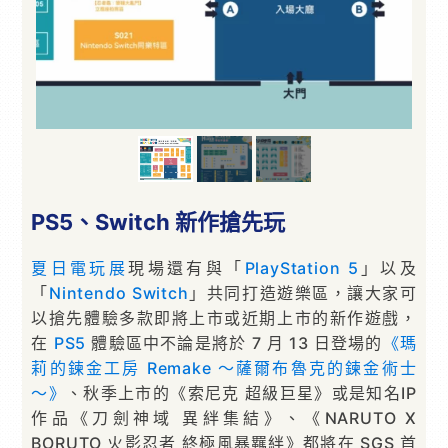
PS5、Switch 新作搶先玩
夏日電玩展
現場還有與「
PlayStation 5
」以及
「
Nintendo Switch
」共同打造遊樂區，讓大家可
以搶先體驗多款即將上市或近期上市的新作遊戲，
在
PS5
體驗區中不論是將於 7 月 13 日登場的
《瑪
莉的鍊金工房 Remake ～薩爾布魯克的鍊金術士
～》
、秋季上市的《索尼克 超級巨星》或是知名IP
作品《刀劍神域 異絆集結》、《NARUTO X
BORUTO 火影忍者 終極風暴羈絆》都將在 SGS 首