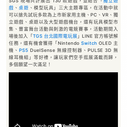
SGS 現場共計展出 130 款遊戲，並結合「
獨立遊
戲
、
桌遊
、模型玩具」三大主題專區，在活動中就
可以搶先試玩多款為上市新家用主機、PC、VR、獨
立遊戲、桌遊以及大型遊戲機台，還有玩具模型市
集、豐富舞台活動與刺激的電競賽事，活動期間入
場後加入「
TGS 台北國際電玩展
」LINE 官方帳號解
任務，還有機會獲得「Nintendo
Switch
OLED 主
機、
PS5
DuelSense 無線控制器、PULSE 3D 無
線耳機組」等好禮，讓玩家們空手逛展滿載而歸，
多個願望一次滿足！